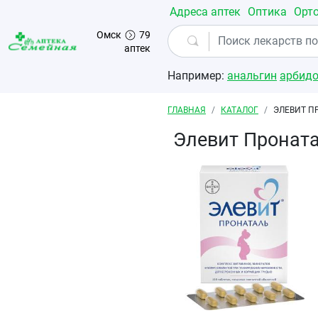
Перейти к основному содержанию
Адреса аптек
Оптика
Орт
Омск
79
аптек
Например:
анальгин
арбид
Строка навигации
ГЛАВНАЯ
КАТАЛОГ
ЭЛЕВИТ П
Элевит Пронат