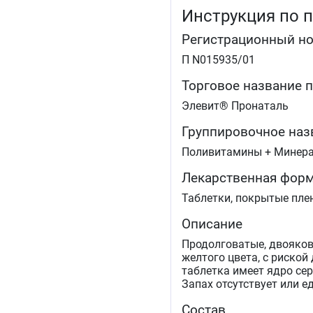
Инструкция по 
Регистрационный н
П N015935/01
Торговое название 
Элевит® Пронаталь
Группировочное наз
Поливитамины + Минер
Лекарственная фор
Таблетки, покрытые пле
Описание
Продолговатые, двояков
желтого цвета, с риской
таблетка имеет ядро сер
Запах отсутствует или е
Состав