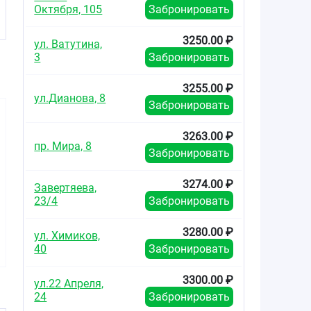
Октября, 105
Забронировать
3250.00 ₽
ул. Ватутина,
3
Забронировать
3255.00 ₽
ул.Дианова, 8
Забронировать
3263.00 ₽
пр. Мира, 8
Забронировать
3274.00 ₽
Завертяева,
361.00
280.00
287.0
от
₽
от
₽
от
23/4
Забронировать
Магний плюс
Пентовит таблетки
Мульти
3280.00 ₽
ул. Химиков,
таблетки шипучие
покрытые
Малыш та
№10
оболочкой №50
жеватель
40
Забронировать
(малин
клубничны
3300.00 ₽
ул.22 Апреля,
24
Забронировать