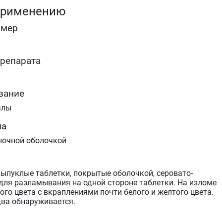
применению
омер
препарата
вание
алы
ма
ночной оболочкой
ыпуклые таблетки, покрытые оболочкой, серовато-
 для разламывания на одной стороне таблетки. На изломе
ого цвета с вкраплениями почти белого и желтого цвета.
два обнаруживается.