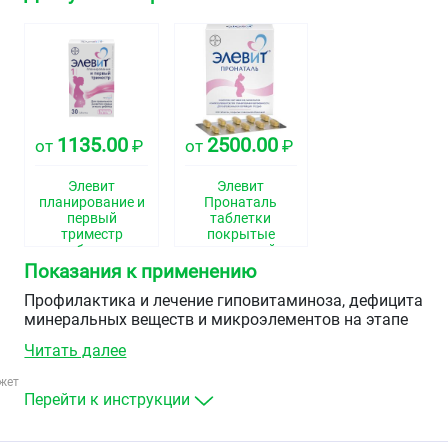
1135.00
2500.00
от
₽
от
₽
Элевит
Элевит
планирование и
Пронаталь
первый
таблетки
триместр
покрытые
таблетки
пленочной
покрытые
оболочкой
Показания к применению
пленочной
№100
оболочкой №30
Профилактика и лечение гиповитаминоза, дефицита
минеральных веществ и микроэлементов на этапе
планирования беременности, в период беременности,
Читать далее
после родов и в период грудного вскармливания.
жет
Перейти к инструкции