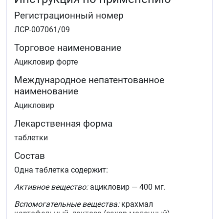
simplex типа lull
&nbspу больных с
Регистрационный номер
иммунодефицитом.
В составе комплексной терапии пациентов с
ЛСР-007061/09
выраженным иммунодефицитом: при ВИЧ-
инфекции (стадия СПИДа, ранние клинические
Торговое наименование
проявления и развернутая клиническая картина) и
Ацикловир форте
у пациентов, перенёсших трансплантацию костного
мозга.
Международное непатентованное
Лечение первичных и рецидивирующих инфекций,
наименование
вызванных вирусом&nbsp
Varicella
zoster
&nbsp(ветряная оспа, а также опоясывающий
Ацикловир
лишай —&nbsp
Herpes zoster
).
Лекарственная форма
таблетки
Состав
Одна таблетка содержит:
Активное вещество:
ацикловир — 400 мг.
Вспомогательные вещества:
крахмал
картофельный, лактоза (сахар молочный),