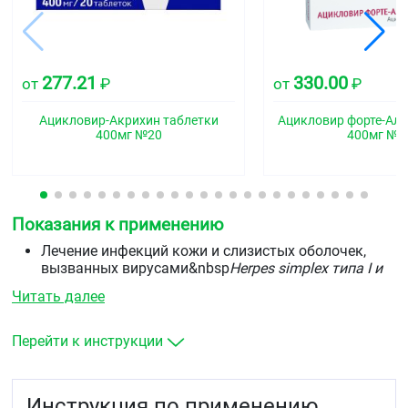
277.21
330.00
от
₽
от
₽
Ацикловир-Акрихин таблетки
Ацикловир форте-Али
400мг №20
400мг №2
Показания к применению
Лечение инфекций кожи и слизистых оболочек,
вызванных вирусами&nbsp
Herpes simplex типа I и
II,
&nbspкак первичных, так и вторичных, включая
Читать далее
генитальный герпес.
Профилактика обострений рецидивирующих
инфекций, вызванных вирусами&nbsp
Herpes
Перейти к инструкции
simplex типа I и II, у
&nbspпациентов с нормальным
иммунным статусом.
Профилактика первичных и рецидивирующих
Инструкция по применению
инфекций, вызванных вирусами&nbsp
Herpes