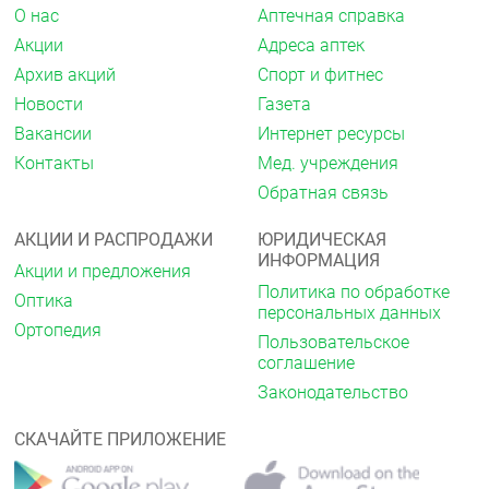
О нас
Аптечная справка
Повышенная чувствительность к ацикловиру,
ганцикловиру или какому-либо
Акции
Адреса аптек
вспомогательному веществу препарата.
Архив акций
Спорт и фитнес
Приём препарата противопоказан в период
лактации.
Новости
Газета
Детский возраст до 3 лет (для данной
Вакансии
Интернет ресурсы
лекарственной формы). Непереносимость
галактозы, дефицит лактазы, глюкозо-
Контакты
Мед. учреждения
галактозная мальабсорбция.
Обратная связь
С осторожностью
АКЦИИ И РАСПРОДАЖИ
ЮРИДИЧЕСКАЯ
Беременность лица пожилого возраста и пациенты,
ИНФОРМАЦИЯ
Акции и предложения
получающие большие дозы, особенно на фоне
Политика по обработке
дегидратации нарушение функции почек
Оптика
персональных данных
неврологические нарушения или неврологические
Ортопедия
реакции на приём цитотоксических лекарственных
Пользовательское
средств (в том числе в анамнезе).
соглашение
Законодательство
Применение при беременности и в период
грудного вскармливания
СКАЧАЙТЕ ПРИЛОЖЕНИЕ
Ацикловир проникает через плацентарный барьер
и накапливается в грудном молоке.