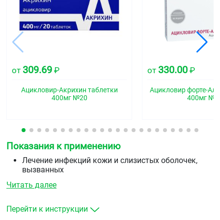
309.69
330.00
от
₽
от
₽
Ацикловир-Акрихин таблетки
Ацикловир форте-Али
400мг №20
400мг №2
Показания к применению
Лечение инфекций кожи и слизистых оболочек,
вызванных
вирусами&nbsp
Herpes
&nbsp
simplex
&nbsp
типа I и
Читать далее
II,
&nbspкак первичных, так и вторичных, включая
генитальный герпес.
Профилактика обострений рецидивирующих
Перейти к инструкции
инфекций, вызванных