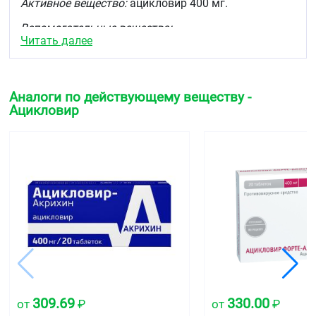
Активное вещество:
ацикловир 400 мг.
Вспомогательные вещества:
Читать далее
ядро таблетки
: повидон, карбоксиметилкрахмал
натрия, целлюлоза vикрокристаллическая,
кремния диоксид коллоидный, магния стеарат.
Аналоги по действующему веществу -
оболочка таблетки
: Opadry Pink OY-24926 (состав:
Ацикловир
гипромелоза, титана диоксид, vакрогол, краситель
железа оксид красный, краситель железа оксид
жёлтый).
Описание
Эллиптические таблетки, покрытые пленочной
оболочкой, бледно-розового цвета с риской на
одной стороне.
Фармакотерапевтическая группа
Противовирусное средство
Код АТХ
309.69
330.00
от
₽
от
₽
S01AD