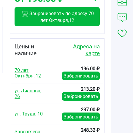
Забронировать по адресу 70
лет Октября,12
137.64
179.26
343.00
от
₽
от
₽
от
₽
Цены и
Адреса на
наличие
карте
Ацикловир
Ацикловир
Ацикловир
Авексима
Белупо таблетки
Белупо таблетки
таблетки 400мг
покрытые
покрытые
196.00 ₽
№20
пленочной
пленочной
70 лет
оболочкой
оболочкой
Октября, 12
Забронировать
400мг №21
400мг №35
213.20 ₽
ул.Дианова,
26
Забронировать
237.00 ₽
ул. Труда, 10
Забронировать
248.32 ₽
Завертяева,