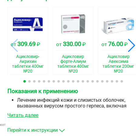
309.69
330.00
76.00
от
₽
от
₽
от
₽
Ацикловир-
Ацикловир
Ацикловир
Акрихин
форте-Алиум
Авексима
таблетки 400мг
таблетки 400мг
таблетки 200мг
№20
№20
№20
Показания к применению
Лечение инфекций кожи и слизистых оболочек,
вызванных вирусом простого герпеса, включая
первичный и рецидивирующий генитальный герпес
Читать далее
Профилактика рецидивов инфекций, вызванных
вирусом простого герпеса, у пациентов с
жет
нормальным иммунным статусом
Перейти к инструкции
Профилактика инфекций, вызванных вирусом