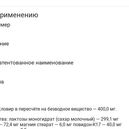
простого герпеса, у пациентов с иммунодефицитом
Лечение ветряной оспы и опоясывающего герпеса
применению
(раннее лечение опоясывающего герпеса
ацикловиром оказывает анальгезирующий эффект
омер
и может снизить частоту возникновения
постгерпетической невралгии).
ние
атентованное наименование
ма
ловир в пересчёте на безводное вещество — 400,0 мг.
ва: лактозы моногидрат (сахар молочный) — 299,1 мг
72,4 мг магния стеарат — 6,0 мг повидон-К17 — 40,0 мг