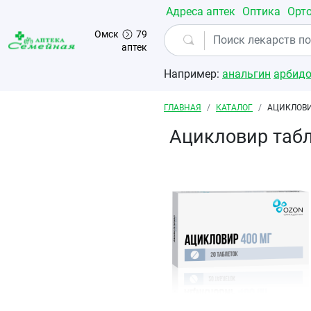
Перейти к основному содержанию
Адреса аптек
Оптика
Орт
Омск
79
аптек
Например:
анальгин
арбид
Строка навигации
ГЛАВНАЯ
КАТАЛОГ
АЦИКЛОВИ
Ацикловир таб