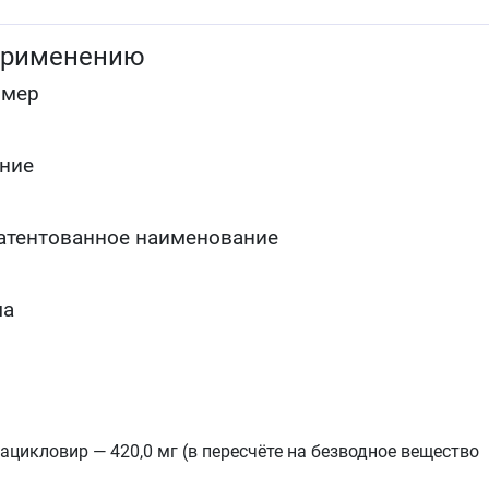
простого герпеса, у пациентов с иммунодефицитом
Лечение ветряной оспы и опоясывающего герпеса
применению
(раннее лечение опоясывающего герпеса
ацикловиром оказывает анальгезирующий эффект
омер
и может снизить частоту возникновения
постгерпетической невралгии).
ние
атентованное наименование
ма
ацикловир — 420,0 мг (в пересчёте на безводное вещество