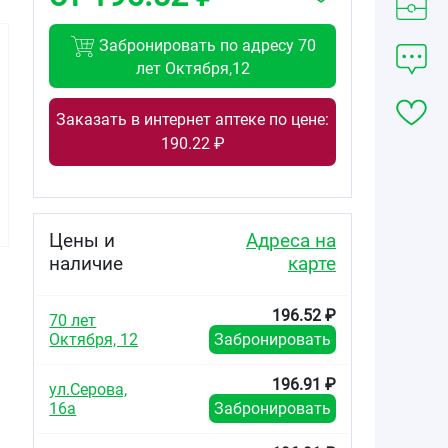
Забронировать по адресу 70
лет Октября,12
Заказать в интернет аптеке по цене:
137.64
179.26
343.00
190.22 ₽
от
₽
от
₽
от
₽
Ацикловир
Ацикловир
Ацикловир
Авексима
Белупо таблетки
Белупо таблетки
таблетки 400мг
покрытые
покрытые
№20
пленочной
пленочной
Цены и
Адреса на
оболочкой
оболочкой
наличие
карте
400мг №21
400мг №35
196.52 ₽
70 лет
Октября, 12
Забронировать
.
196.91 ₽
ул.Серова,
16а
Забронировать