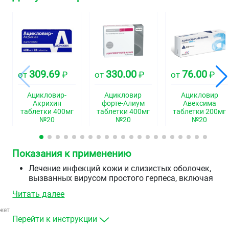
309.69
330.00
76.00
от
₽
от
₽
от
₽
Ацикловир-
Ацикловир
Ацикловир
Акрихин
форте-Алиум
Авексима
таблетки 400мг
таблетки 400мг
таблетки 200мг
№20
№20
№20
Показания к применению
Лечение инфекций кожи и слизистых оболочек,
вызванных вирусом простого герпеса, включая
первичный и рецидивирующий генитальный герпес
Читать далее
Профилактика рецидивов инфекций, вызванных
вирусом простого герпеса, у пациентов с
жет
нормальным иммунным статусом.
Перейти к инструкции
Профилактика инфекций, вызванных вирусом