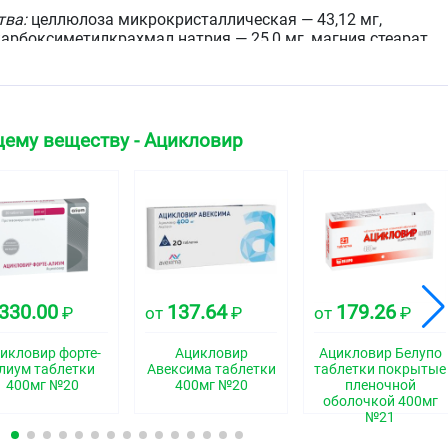
тва:
целлюлоза микрокристаллическая — 43,12 мг,
 карбоксиметилкрахмал натрия — 25,0 мг, магния стеарат
ческой формы таблетки, белого или почти белого цвета,
ему веществу - Ацикловир
и риской на одной стороне.
ская группа
тво
свойства
330.00
137.64
179.26
₽
от
₽
от
₽
икловир форте-
Ацикловир
Ацикловир Белупо
лиум таблетки
Авексима таблетки
таблетки покрытые
400мг №20
400мг №20
пленочной
оболочкой 400мг
ический аналог пуринового нуклеозида, который обладает
№21
вать
in vitro
и
in vivo
вирусы герпеса человека, включая
ВПГ) 1-го и 2-го типов, вирус ветряной оспы и