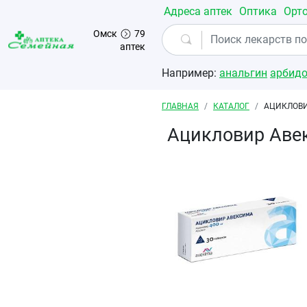
Перейти к основному содержанию
Адреса аптек
Оптика
Орт
Омск
79
аптек
Например:
анальгин
арбид
Строка навигации
ГЛАВНАЯ
КАТАЛОГ
АЦИКЛОВИ
Ацикловир Аве