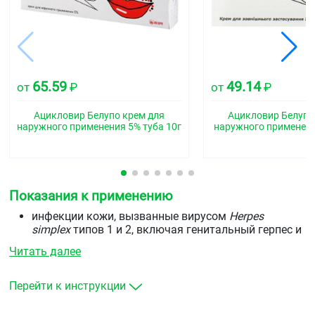
65.59
49.14
от
₽
от
₽
Ацикловир Белупо крем для
Ацикловир Белупо
наружного применения 5% туба 10г
наружного применени
Показания к применению
инфекции кожи, вызванные вирусом
Herpes
simplex
типов 1 и 2, включая генитальный герпес и
герпес губ;
Читать далее
опоясывающий лишай;
ветряная оспа.
Перейти к инструкции