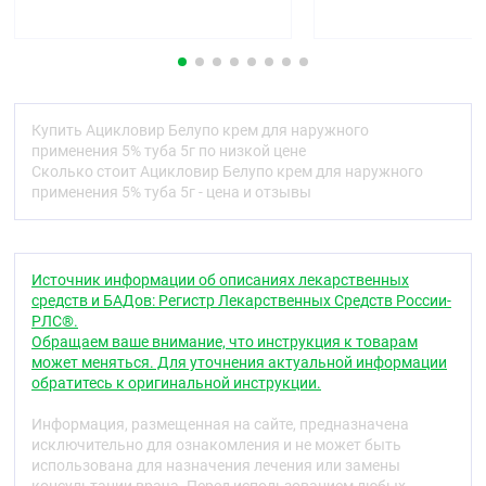
являющегося компонентом ДНК.
Ацикловир обладает высокой специфичностью в
отношении вируса Herpes simplex 1 и 2 типа вируса,
вызывающего ветряную оспу и опоясывающий
лишай (Varicella zoster) вируса Эпштейна-Барр.
Умеренно активен в отношении возбудителя
Купить Ацикловир Белупо крем для наружного
цитомегаловирусной инфекции.
применения 5% туба 5г по низкой цене
Сколько стоит Ацикловир Белупо крем для наружного
Ацикловир проникает непосредственно в
применения 5% туба 5г - цена и отзывы
инфицированные вирусом клетки. Клетки,
инфицированные вирусом, продуцируют вирусную
тимидинкиназу, которая фосфорелирует
ацикловир до ацикловиртрифосфата. Последний
Источник информации об описаниях лекарственных
взаимодействует с вирусной ДНК- полимеразой,
средств и БАДов: Регистр Лекарственных Средств России-
которая синтезируется для новых вирусов. Таким
РЛС®.
образом, формируется "дефектная" вирусная ДНК,
Обращаем ваше внимание, что инструкция к товарам
что приводит к подавлению репликации новых
может меняться. Для уточнения актуальной информации
поколений вирусов.
обратитесь к оригинальной инструкции.
Фармакокинетика
Информация, размещенная на сайте, предназначена
исключительно для ознакомления и не может быть
При применении крема на интактной коже:
использована для назначения лечения или замены
всасывание минимальное не определяется в крови