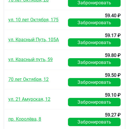
Забронировать
необходимо воздерживаться от половых
контактов, даже при отсутствии клинических
59.40 ₽
проявлений.
ул. 10 лет Октября, 175
Забронировать
Форма выпуска
Крем для наружного применения 5 %.
59.17 ₽
ул. Красный Путь, 105А
Забронировать
По 2, 5 и 10 г в алюминиевые тубы.
Отверстие тубы защищено мембраной.
59.80 ₽
ул. Красный путь, 59
Забронировать
Тубу закрывают полиэтиленовой крышечкой с
нарезкой и штырьком для пробивания мембраны.
59.50 ₽
70 лет Октября, 12
Каждую тубу вместе с инструкцией по применению
Забронировать
помещают в картонную пачку.
59.10 ₽
Хранение
ул. 21 Амурская, 12
Забронировать
При температуре не выше 25 °С. Хранить в
недоступном для детей месте!
59.27 ₽
пр. Королёва, 8
Срок годности
Забронировать