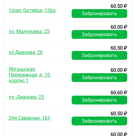
2 года.
60.50 ₽
10лет Октября, 136а
Не применять по истечении срока годности,
Забронировать
указанного на упаковке.
60.00 ₽
Условия отпуска из аптек
ул. Малунцева, 25
Забронировать
Без рецепта.
60.50 ₽
ул.Дианова, 26
Забронировать
Иртышская
60.00 ₽
Набережная, д .10,
Забронировать
корпус 1
60.60 ₽
ул. Дианова, 25
Забронировать
60.50 ₽
24я Северная, 163
Забронировать
60.00 ₽