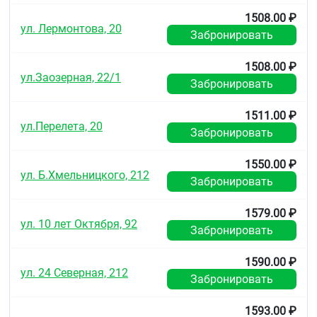
тест-полоски при температуре от 4 до 45 °С.
1508.00 ₽
ул. Лермонтова, 20
Применяйте тест-полоски при влажности от 10 до
Забронировать
90 %. Не храните тест-полоски в жаркой и влажной
среде (например, в ванной комнате или на кухне).
1508.00 ₽
ул.Заозерная, 22/1
Забронировать
Храните неиспользованные тест-полоски в плотно
закрытом оригинальном тубусе с тест-полосками.
1511.00 ₽
Плотно закрывайте тубус с тест-полосками сразу
ул.Перелета, 20
Забронировать
же после извлечения из него тест-полоски, чтобы
защитить тест-полоски от влаги.
1550.00 ₽
Используйте тест-полоску сразу же после
ул. Б.Хмельницкого, 212
Забронировать
извлечения ее из тубуса с тест-полосками.
1579.00 ₽
ул. 10 лет Октября, 92
Забронировать
1590.00 ₽
ул. 24 Северная, 212
Забронировать
1593.00 ₽