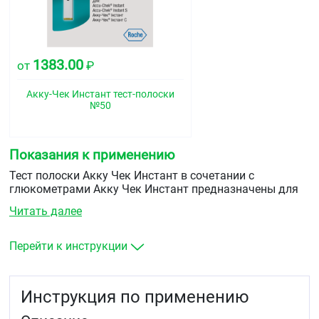
1383.00
от
₽
Акку-Чек Инстант тест-полоски
№50
Показания к применению
Тест полоски Акку Чек Инстант в сочетании с
глюкометрами Акку Чек Инстант предназначены для
количественного определения уровня глюкозы в
Читать далее
свежей капиллярной цельной крови из пальца, ладони,
предплечья или плеча.
Перейти к инструкции
&nbsp
Инструкция по применению