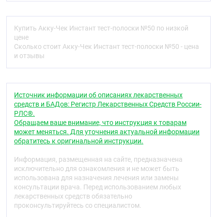
Маленькая капля крови 0,6 мкл.
Канал для забора крови по всей ширине тест-
Купить Акку-Чек Инстант тест-полоски №50 по низкой
полоски.
цене
Срок годности тест-полосок не зависит от
Сколько стоит Акку-Чек Инстант тест-полоски №50 - цена
момента вскрытия упаковки.
и отзывы
Эта система не предназначенa для диагностики
сахарного диабета или для анализа образцов
неонатальной пуповинной крови. Возможно
использовать для проведения самоконтроля.
Источник информации об описаниях лекарственных
средств и БАДов: Регистр Лекарственных Средств России-
Используйте тест-полоску сразу же после
РЛС®.
извлечения ее из тубуса с тест-полосками.
Обращаем ваше внимание, что инструкция к товарам
может меняться. Для уточнения актуальной информации
Не наносите на тест-полоску кровь или
обратитесь к оригинальной инструкции.
контрольный раствор, если тест-полоска еще не
вставлена в глюкометр.
Информация, размещенная на сайте, предназначена
исключительно для ознакомления и не может быть
Плотно закрывайте тубус с тест-полосками сразу
использована для назначения лечения или замены
же после извлечения из него тест-полоски, чтобы
консультации врача. Перед использованием любых
защитить тест-полоски от влаги.
лекарственных средств обязательно
проконсультируйтесь со специалистом.
Храните неиспользованные тест-полоски в плотно
закрытом оригинальном тубусе с тест-полосками.