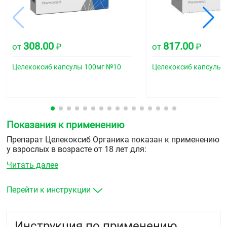
308.00
817.00
от
₽
от
₽
Целекоксиб капсулы 100мг №10
Целекоксиб капсулы 
Показания к применению
Препарат Целекоксиб Органика показан к применению
у взрослых в возрасте от 18 лет для:
Читать далее
симптоматического лечения хронического
заболевания, вызывающего повреждение хрящей и
окружающих их тканей, сопровождающегося
Перейти к инструкции
болью (остеоартроз)
симптоматического лечения воспаления суставов,
особенно кистей и стоп, которое сопровождается
Инструкция по применению
отёком, болью и зачастую разрушением суставов