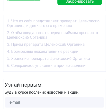
боли).
Забронировать
лечения первичной дисменореи (болезненная
менструация).
Способ действия препарата Целекоксиб Органика
1. Что из себя представляет препарат Целекоксиб
Органика, и для чего его применяют
Целекоксиб, как и другие НПВП, подавляет
активность фермента, называемого
2. О чём следует знать перед приёмом препарата
циклооксигеназой, что приводит к подавлению
Целекоксиб Органика
синтеза простагландинов — веществ, которые
3. Приём препарата Целекоксиб Органика
участвуют в возникновении боли и течении
воспалительных реакций.
4. Возможные нежелательные реакции
5. Хранение препарата Целекоксиб Органика
2. О чём следует знать перед приёмом
препарата Целекоксиб Органика
6. Содержимое упаковки и прочие сведения
Противопоказания
Не принимайте препарат Целекоксиб Органика:
Узнай первым!
если у Вас аллергия на целекоксиб или любые
Будь в курсе послених новостей и акций.
другие компоненты препарата (перечисленные
в разделе 6 листка-вкладыша)
если у Вас известная аллергия к
лекарственным препаратам группы