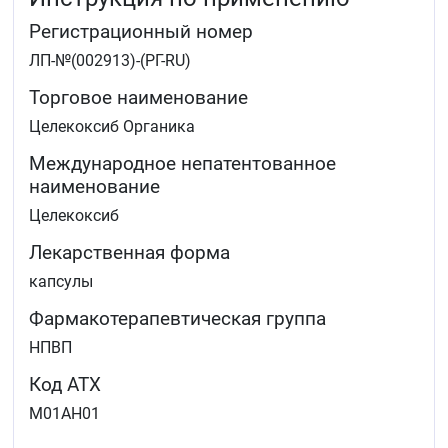
(ревматоидный артрит)
Регистрационный номер
симптоматического лечения хронического, постепенно
ЛП-№(002913)-(РГ-RU)
прогрессирующего воспалительного заболевании
позвоночника, которое у ряда пациентов может
Торговое наименование
протекать одновременно с поражением связок и
периферических суставов (анкилозирующий
Целекоксиб Органика
спондилит)
Международное непатентованное
при болевом синдроме (боли в спине, костно-
наименование
мышечные, послеоперационные и другие виды
Целекоксиб
боли).
лечения первичной дисменореи (болезненная
Лекарственная форма
менструация).
капсулы
Фармакотерапевтическая группа
НПВП
Код АТХ
M01AH01