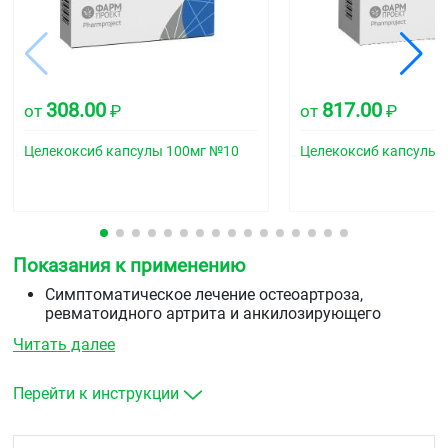
308.00
817.00
от
₽
от
₽
Целекоксиб капсулы 100мг №10
Целекоксиб капсулы 
Показания к применению
Симптоматическое лечение остеоартроза,
ревматоидного артрита и анкилозирующего
спондилита.
Читать далее
Болевой синдром (боли в спине, костно-мышечные,
послеоперационные и другие виды боли).
Лечение первичной дисменореи.
Перейти к инструкции
Предназначен для симптоматической терапии,
уменьшения боли и воспаления на момент