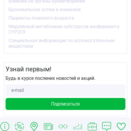
Влияние на органы кроветворения
метаболиты.
Бронхиальная астма в анамнезе
Показания
Пациенты пожилого возраста
Симптоматическое лечение остеоартроза,
Медленный метаболизм субстратов изофермента
ревматоидного артрита и анкилозирующего
CYP2C9
спондилита.
Болевой синдром (боли в спине, костно-
Специальная информация по вспомогательным
мышечные, послеоперационные и другие виды
веществам
боли).
Лечение первичной дисменореи.
Предназначен для симптоматической терапии,
Узнай первым!
уменьшения боли и воспаления на момент
использования, на прогрессирование заболевания
Будь в курсе послених новостей и акций.
не влияет.
Противопоказания
Гиперчувствительность к целекоксибу или
любому другому компоненту препарата.
Повышенная чувствительность к другим
производным сульфонамидам.
Полное или неполное сочетание бронхиальной
астмы, рецидивирующего полипоза носа и