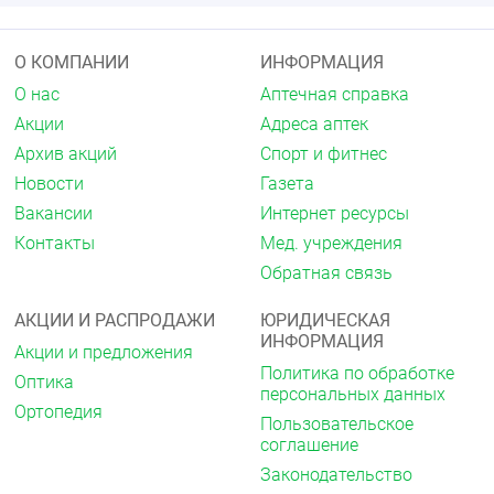
околоносовых пазух, и непереносимости
ацетилсалициловой кислоты или других НПВП
(в том числе в анамнезе).
О КОМПАНИИ
ИНФОРМАЦИЯ
Период после проведения операции
О нас
Аптечная справка
аортокоронарного шунтирования.
Эрозивно-язвенные изменения слизистой
Акции
Адреса аптек
оболочки желудка или двенадцатиперстной
Архив акций
Спорт и фитнес
кишки, активное желудочно-кишечное
кровотечение, цереброваскулярное или иное
Новости
Газета
кровотечение, в том числе внутричерепное
Вакансии
Интернет ресурсы
кровоизлияние или подозрение на него.
Контакты
Мед. учреждения
Гемофилия и другие нарушения
свёртываемости крови.
Обратная связь
Воспалительные заболевания кишечника
(болезнь Крона, язвенный колит) в фазе
АКЦИИ И РАСПРОДАЖИ
ЮРИДИЧЕСКАЯ
обострения.
ИНФОРМАЦИЯ
Сердечная недостаточность (II–IV
Акции и предложения
функциональный класс по классификации
Политика по обработке
Оптика
NYHA).
персональных данных
Ортопедия
Клинически подтверждённая ишемическая
Пользовательское
болезнь сердца, заболевания периферических
соглашение
артерий и цереброваскулярные заболевания в
Законодательство
выраженной стадии.