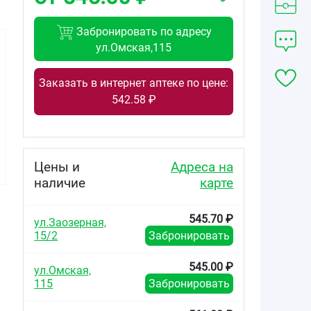
Забронировать по адресу
ул.Омская,115
Заказать в интернет аптеке по цене:
542.58 ₽
279.00
466.00
289.00
от
₽
от
₽
от
₽
Целекоксиб-
Целекоксиб-
Целекоксиб
Виал капсулы
Виал капсулы
капсулы 200мг
Цены и
Адреса на
200мг №10
200мг №30
№10
наличие
карте
545.70 ₽
ул.Заозерная,
15/2
Забронировать
545.00 ₽
ул.Омская,
115
Забронировать