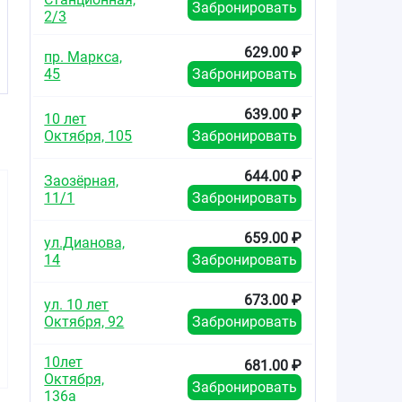
Забронировать
2/3
629.00 ₽
пр. Маркса,
45
Забронировать
639.00 ₽
10 лет
Октября, 105
Забронировать
644.00 ₽
Заозёрная,
11/1
Забронировать
659.00 ₽
ул.Дианова,
14
Забронировать
466.00
267.00
235.5
от
₽
от
₽
от
673.00 ₽
ул. 10 лет
Октября, 92
Забронировать
Целекоксиб-Виал
Целекоксиб-
Целекокс
капсулы 200мг
Вертекс капсулы
капсулы
10лет
№30
200мг №10
№1
681.00 ₽
Октября,
Забронировать
136а