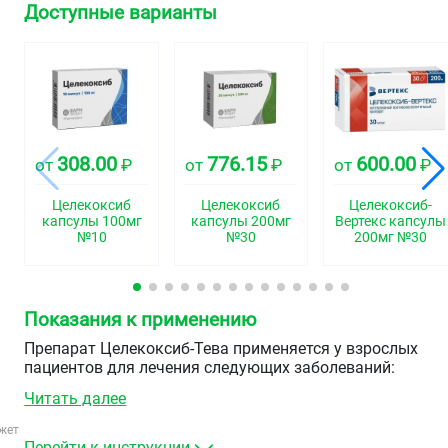
Доступные варианты
308.00
776.15
600.00
от
₽
от
₽
от
₽
Целекоксиб
Целекоксиб
Целекоксиб-
капсулы 100мг
капсулы 200мг
Вертекс капсулы
№10
№30
200мг №30
Показания к применению
Препарат Целекоксиб-Тева применяется у взрослых
пациентов для лечения следующих заболеваний:
Читать далее
Болевой синдром (боли в спине, костно-мышечные,
послеоперационные и другие виды боли)
жет
Симптоматическое лечение остеоартроза,
Перейти к инструкции