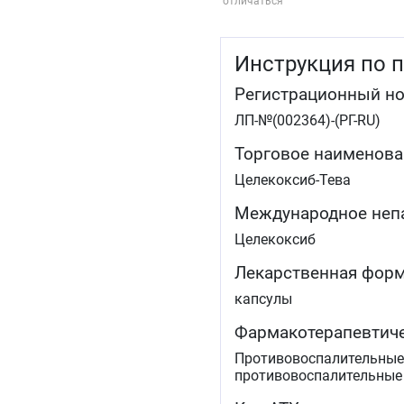
отличаться
Инструкция по 
Регистрационный н
ЛП-№(002364)-(РГ-RU)
Торговое наименова
Целекоксиб-Тева
Международное неп
Целекоксиб
Лекарственная фор
капсулы
Фармакотерапевтиче
Противовоспалительные
противовоспалительные