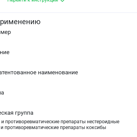
ревматоидного артрита и анкилозирующего
спондилита
Лечение первичной дисменореи.
применению
Если улучшение не наступило или Вы чувствуете
омер
ухудшение, необходимо обратиться к лечащему врачу.
ние
атентованное наименование
ма
ская группа
 и противоревматические препараты нестероидные
 и противоревматические препараты коксибы