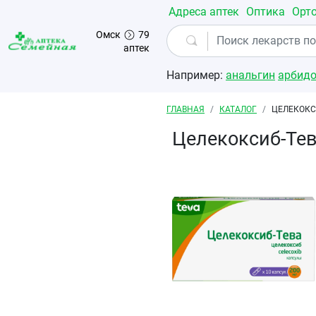
Перейти к основному содержанию
Адреса аптек
Оптика
Орт
Омск
79
аптек
Например:
анальгин
арбид
Строка навигации
ГЛАВНАЯ
КАТАЛОГ
ЦЕЛЕКОКС
Целекоксиб-Те