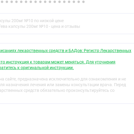
вляет препарат Целекоксиб-Тева и для чего его
ь перед приёмом препарата Целекоксиб-Тева.
псулы 200мг №10 по низкой цене
лекоксиб-Тева.
Тева капсулы 200мг №10 - цена и отзывы
ельные реакции.
 Целекоксиб-Тева.
и и прочие сведения.
едставляет препарат Целекоксиб-Тева и для
исаниях лекарственных средств и БАДов: Регистр Лекарственных
т
то инструкция к товарам может меняться. Для уточнения
ва содержит действующее вещество целекоксиб, которое
атитесь к оригинальной инструкции.
арственных средств, называемых нестероидными
и препаратами. В Вашем организме образуются
а сайте, предназначена исключительно для ознакомления и не
гически активные вещества, которые участвуют в
ля назначения лечения или замены консультации врача. Перед
воспаления. При таких заболеваниях, как ревматоидный
рственных средств обязательно проконсультируйтесь со
 Вашем организме будет происходить увеличение
еств. Действие препарата Целекоксиб-Тева заключается
ия простагландинов, что приводит к уменьшению боли и
ю
ва применяется у взрослых пациентов для лечения