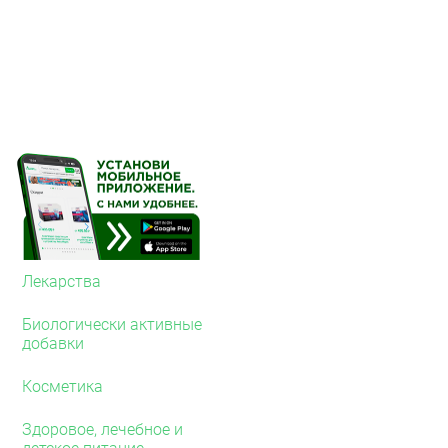
следующих заболеваний
Болевой синдром (б
другие виды боли)
Симптоматическое л
анкилозирующего с
Лечение первичной 
Если улучшение не наст
обратиться к лечащему 
2. О чём следует 
Тева
Противопоказания
Лекарства
Не принимайте препарат
Биологически активные
Аллергия на целеко
добавки
(перечисленные в р
известная повышенн
Косметика
полное или неполно
полипоза носа и ок
Здоровое, лечебное и
кислоты или других