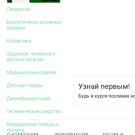
Связь с белками плазмы 
целекоксиб не связывае
Лекарства
гематоэнцефалический 
Биологически активные
Метаболизм
добавки
Целекоксиб метаболизир
частично глюкуронирова
Косметика
цитохрома P450 CYP2C9.
фармакологически не ак
Здоровое, лечебное и
P450 CYP2C9 снижена у 
детское питание
гомозиготный по CYP2C
эффективности энзимов
Медицинские изделия
Выведение
Узнай первым!
Детские товары
Целекоксиб метаболизиру
Будь в курсе послених н
метаболитов (57 % и 27 
Дезинфицирующие
неизменённом виде. Пр
составляет 8–12 часов, 
Гигиенические средства
применений равновесные
Вариабельность основны
Медицинские товары и
полувыведения) составл
техника
равновесном состоянии 
О КОМПАНИИ
ИНФОРМАЦИЯ
АКЦИИ И