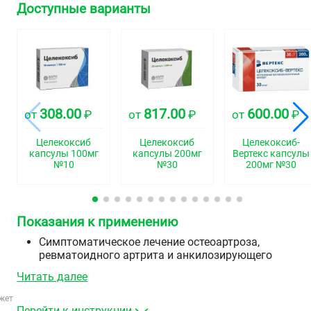
Доступные варианты
308.00
817.00
600.00
от
₽
от
₽
от
₽
Целекоксиб
Целекоксиб
Целекоксиб-
капсулы 100мг
капсулы 200мг
Вертекс капсулы
№10
№30
200мг №30
Показания к применению
Симптоматическое лечение остеоартроза,
ревматоидного артрита и анкилозирующего
спондилита.
Читать далее
Болевой синдром (боли в спине, костно-мышечные,
послеоперационные и другие виды боли).
жет
Лечение первичной дисменореи.
Перейти к инструкции