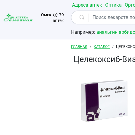
Перейти к основному содержанию
Адреса аптек
Оптика
Орт
Омск
79
аптек
Например:
анальгин
арбид
Строка навигации
ГЛАВНАЯ
КАТАЛОГ
ЦЕЛЕКОКС
Целекоксиб-Ви