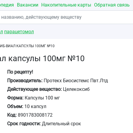
опедия
Вакансии
Накопительные карты
Обратная связь
ол
парацетомол
ИБ-ВИАЛ КАПСУЛЫ 100МГ №10
ал капсулы 100мг №10
По рецепту!
Производитель:
Протекх Биосистемс Пвт.Лтд
Действующее вещество:
Целекоксиб
Форма:
Капсулы 100 мг
Объем:
10 капсул
Код:
8901783008172
Срок годности:
Длительный срок