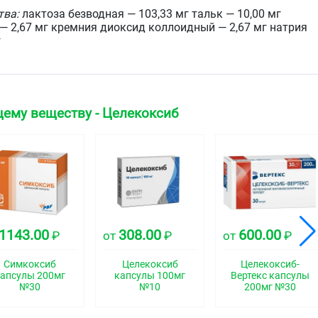
тва:
лактоза безводная — 103,33 мг тальк — 10,00 мг
— 2,67 мг кремния диоксид коллоидный — 2,67 мг натрия
.
лы:
краситель бриллиантовый голубой — 0,135 %
жёлтый — 0,624 % краситель солнечный закат жёлтый —
— 1,875 % метилпарагидроксибензоат — 0,800 %
оат — 0,200 % натрия лаурилсульфат — 0,100 % желатин
ему веществу - Целекоксиб
:
краситель пунсовый [Понсо 4R] — 0,197 % краситель
— 1,843 %, титана диоксид — 1,741 %
ат — 0,800 % пропилпарагидроксибензоат — 0,200 %
0,100 % желатин — до 100,000 %.
мг:
1143.00
308.00
600.00
целекоксиб — 200,00 мг.
₽
от
₽
от
₽
тва:
лактоза безводная — 86,26 мг тальк — 14,00 мг
Симкоксиб
Целекоксиб
Целекоксиб-
— 3,87 мг кремния диоксид коллоидный — 3,87 мг натрия
апсулы 200мг
капсулы 100мг
Вертекс капсулы
.
№30
№10
200мг №30
лы:
краситель бриллиантовый голубой 0,195 % титана