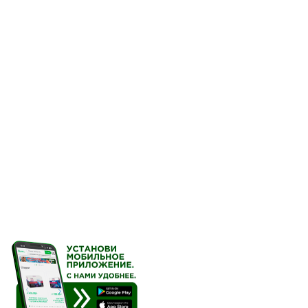
гипертензии и сердечно
неселективных ингибит
в отношении ЦОГ-1 и ЦОГ
Фармакокинетика
Всасывание
При приёме натощак цел
концентрации (С
) в 
mах
приёма 200 мг — 705 нг
исследовалась. С
, и
mах
«концентрация–время» (
диапазоне доз до 200 мг
высоких дозах степень 
пропорционально.
Влияние приём
Прием целекоксиба вмес
примерно на 4 часа и п
Распределение