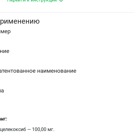
Предназначен для симптоматической терапии,
уменьшения боли и воспаления на момент
применению
использования, на прогрессирование заболевания не
влияет.
омер
ние
атентованное наименование
ма
мг:
целекоксиб — 100,00 мг.