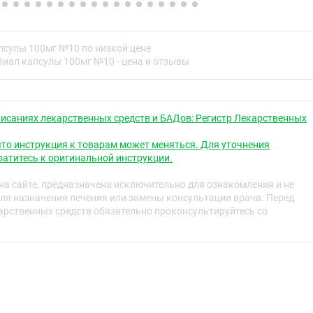
лпарагидроксибензоат — 0,800 %
оат — 0,200 % натрия лаурилсульфат — 0,100 % желатин
псулы 100мг №10 по низкой цене
:
титана диоксид — 3,000 % метилпарагидроксибензоат —
Виал капсулы 100мг №10 - цена и отзывы
оксибензоат — 0,200 % натрия лаурилсульфат — 0,100 %
исаниях лекарственных средств и БАДов: Регистр Лекарственных
апсулы.
то инструкция к товарам может меняться. Для уточнения
р 2, крышечка зелёного цвета, корпус — красновато-
атитесь к оригинальной инструкции.
капсул — порошок белого или почти белого цвета.
а сайте, предназначена исключительно для ознакомления и не
р 1, крышечка — синего цвета, корпус — почти белого
ля назначения лечения или замены консультации врача. Перед
рошок белого или почти белого цвета.
рственных средств обязательно проконсультируйтесь со
ская группа