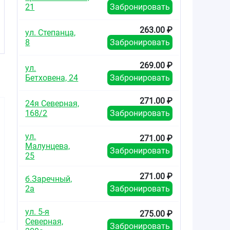
21
Забронировать
263.00 ₽
ул. Степанца,
8
Забронировать
269.00 ₽
ул.
Бетховена, 24
Забронировать
271.00 ₽
24я Северная,
168/2
Забронировать
ул.
271.00 ₽
Малунцева,
Забронировать
25
466.00
267.00
241.4
от
₽
от
₽
от
271.00 ₽
б.Заречный,
2а
Забронировать
Целекоксиб-Виал
Целекоксиб-
Целекокс
капсулы 200мг
Вертекс капсулы
капсулы
№30
200мг №10
№1
ул. 5-я
275.00 ₽
Северная,
Забронировать