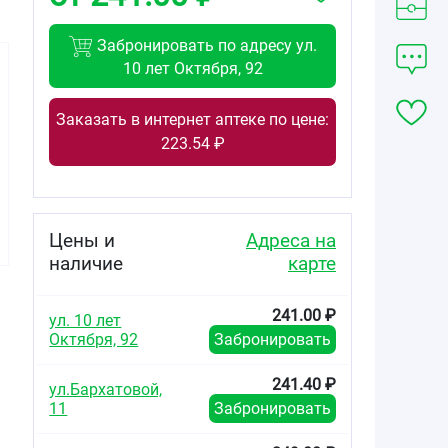
Забронировать по адресу ул.
10 лет Октября, 92
Заказать в интернет аптеке по цене:
223.54 ₽
282.00
466.00
289.00
от
₽
от
₽
от
₽
Целекоксиб-
Целекоксиб-
Целекоксиб
Виал капсулы
Виал капсулы
капсулы 200мг
Цены и
Адреса на
200мг №10
200мг №30
№10
наличие
карте
241.00 ₽
ул. 10 лет
Октября, 92
Забронировать
241.40 ₽
ул.Бархатовой,
11
Забронировать