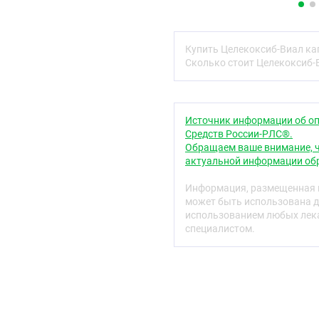
диоксид — 2,357 % мети
пропилпарагидроксибенз
— до 100,000%.
Купить Целекоксиб-Виал ка
Состав корпуса капсулы
Сколько стоит Целекоксиб-
0,800 % пропилпарагидр
желатин — до 100,000 %.
Описание
Источник информации об оп
Твёрдые желатиновые к
Средств России-РЛС®.
Обращаем ваше внимание, ч
Дозировка 100 мг:
разме
актуальной информации обр
оранжевого содержимое 
Информация, размещенная н
Дозировка 200 мг:
разме
может быть использована д
содержимое капсул — по
использованием любых лека
специалистом.
Фармакотерапевтиче
НПВП
Код АТХ
M01AH01