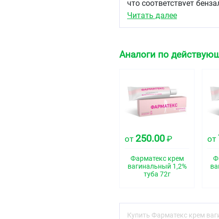
что соответствует бензалк
Читать далее
Вспомогательные вещес
лимонная кислота..........
Аналоги по действующ
динатрия гидрофосфата дод
макрогола и этиленглик
лаванды масло..................
вода очищенная...............
Описание
250.00
Белый однородный крем
от
₽
от
Фармакотерапевтиче
Фарматекс крем
Ф
вагинальный 1,2%
ва
Контрацептивное средст
туба 72г
Код АТХ
D08AJ01, G02BB
Купить Фарматекс крем ваги