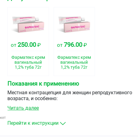
250.00
796.00
от
₽
от
₽
Фарматекс крем
Фарматекс крем
вагинальный
вагинальный
1,2% туба 72г
1,2% туба 72г
Показания к применению
Местная контрацепция для женщин репродуктивного
возраста, и особенно:
Читать далее
при наличии противопоказаний к применению
пероральных контрацептивов или внутриматочной
жет
контрацепции
Перейти к инструкции
в послеродовом периоде, лактации
после прерывания беременности