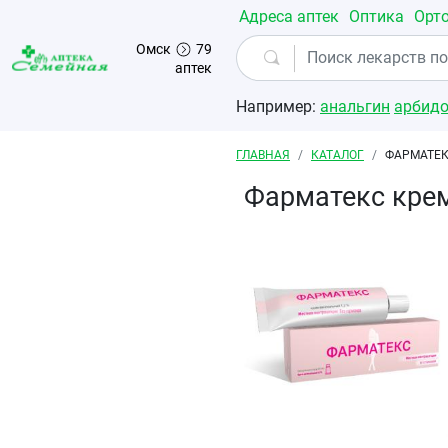
Перейти к основному содержанию
Адреса аптек
Оптика
Орт
Омск
79
аптек
Например:
анальгин
арбид
Строка навигации
ГЛАВНАЯ
КАТАЛОГ
ФАРМАТЕК
Фарматекс крем