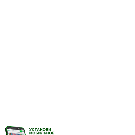
при наличии против
или внутриматочной
в послеродовом пер
после прерывания б
при менопаузе
нерегулярных полов
пропуске или опозд
контрацептивов.
В качестве дополнитель
вагинальной диафрагмы
Противопоказания
Повышенная чувствитель
раздражение слизистой 
Применение при бер
Препарат является конт
наступлении беременнос
воздействия на течение
молоком, может применя
Способ применения 