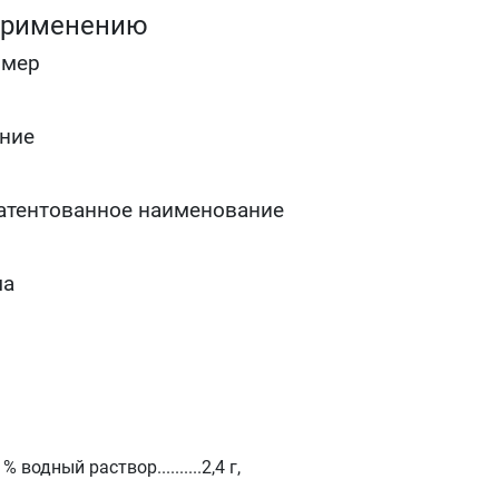
при менопаузе
применению
нерегулярных половых контактах
пропуске или опоздании в приёме постоянно
омер
используемых пероральных контрацептивов.
В качестве дополнительной местной контрацепции при
использовании вагинальной диафрагмы или
ние
внутриматочной спирали.
атентованное наименование
ма
водный раствор..........2,4 г,