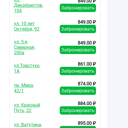
849.00 ₽
Декабристов,
Забронировать
104
849.00 ₽
ул. 10 лет
Октября, 92
Забронировать
ул. 5-я
849.00 ₽
Северная,
Забронировать
200а
861.00 ₽
ул.Товстухо,
1А
Забронировать
874.00 ₽
пр. Мира,
42/1
Забронировать
884.00 ₽
ул. Красный
Путь, 22
Забронировать
895.00 ₽
ул. Ватутина,