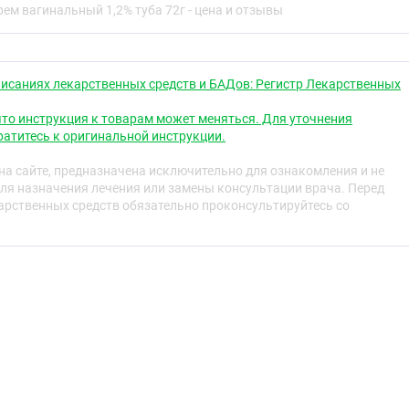
свойства
ем вагинальный 1,2% туба 72г - цена и отзывы
 обусловлено способностью действующего вещества
рматозоидов (сначала жгутиков, затем головок), что
исаниях лекарственных средств и БАДов: Регистр Лекарственных
сти оплодотворения яйцеклетки повреждённым
 развивается сразу после введения во влагалище.
то инструкция к товарам может меняться. Для уточнения
атитесь к оригинальной инструкции.
и Neisseria gonorrhoeae., Chlamydia spp., Trichomonas
x тип 2, Staphylococcus aureus. He оказывает действия на
а сайте, предназначена исключительно для ознакомления и не
ействует на Gardnerella vaginalis, Candida albicans,
ля назначения лечения или замены консультации врача. Перед
eponema pallidum.
рственных средств обязательно проконсультируйтесь со
ю микрофлору влагалища (в том числе на палочку
ьный цикл.
всасывается слизистой оболочкой влагалища, удаляется
одой и с нормальными физиологическими выделениями.
ля женщин репродуктивного возраста, и особенно: