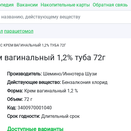
опедия
Вакансии
Накопительные карты
Обратная связь
ол
парацетомол
С КРЕМ ВАГИНАЛЬНЫЙ 1,2% ТУБА 72Г
 вагинальный 1,2% туба 72г
Производитель:
Шемино/Иннотера Шузи
Действующее вещество:
Бензалкония хлорид
Форма:
Крем вагинальный 1,2 %
Объем:
72 г
Код:
3400970001040
Срок годности:
Длительный срок
Доступные варианты