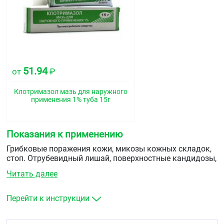
51.94
от
₽
Клотримазол мазь для наружного
применения 1% туба 15г
Показания к применению
Грибковые поражения кожи, микозы кожных складок,
стоп. Отрубевидный лишай, поверхностные кандидозы,
вызванные дерматофитами, дрожжевыми (включая
Читать далее
род Candida), плесневыми и другими грибами и
возбудителями, чувствительными к клотримазолу.
Перейти к инструкции
Микозы, осложненные вторичной пиодермией.