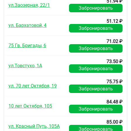
51.94 ₽
Повышенная чувствительность к клотримазолу
ул.Заозерная, 22/1
или вспомогательным веществам, первый
Забронировать
триместр беременности.
51.12 ₽
С осторожностью
ул. Бархатовой, 4
Забронировать
Период лактации.
71.02 ₽
Применение при беременности и в период
75 Гв. Бригады, 6
Забронировать
грудного вскармливания
Противопоказано применение в первый триместр
73.50 ₽
беременности.
ул.Товстухо, 1А
Забронировать
Возможно применение препарата во II и III
триместрах беременности по назначению врача.
75.75 ₽
ул. 70 лет Октября, 19
Забронировать
С осторожностью в период лактикации
Способ применения и дозы
84.48 ₽
10 лет Октября, 105
Забронировать
Наружно. Мазь наносят тонким слоем 2-3 раза в
день на предварительно очищенные (с
применением мыла с нейтральным значением pH)
85.00 ₽
ул. Красный Путь, 105А
и сухие поражённые участки кожи и осторожно
Забронировать