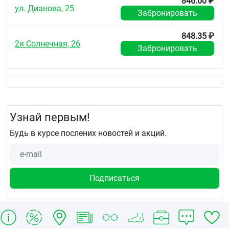
846.00 ₽
может приводить к анемии, повышенной
ул. Дианова, 25
утомляемости, снижению работоспособности.
Забронировать
Медь
способствует антиоксидантной защите
клеток, участвует в синтезе коллагена,
848.35 ₽
предупреждает анемию и кислородное
2я Солнечная, 26
Забронировать
голодание органов и тканей, способствует
укреплению костей. Укрепляет стенки сосудов.
Цинк
укрепляет иммунитет, повышает
сопротивляемость организма к инфекциям,
способствует усвоению витамина А,
регенерации кожи и росту волос, необходим
для нормального роста и развития ребенка.
Узнай первым!
Улучшает защитную способность иммунной
системы.
Будь в курсе послених новостей и акций.
Магний
уменьшает возбудимость нервных
клеток, оказывает успокаивающее действие.
Принимает участие в формировании
мышечной и костной тканей, а также в синтезе
белка и в энергетическом обмене. Облегчает
проявления нервного напряжения,
предотвращает судорожное сокращение
мышц.
Селен
оказывает антиоксидантное действие,
снижает воздействие на организм