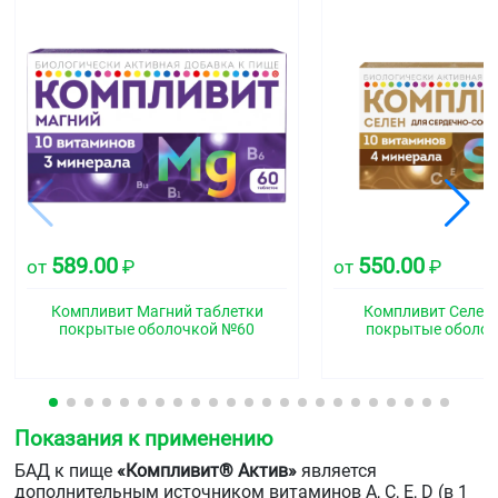
589.00
550.00
от
₽
от
₽
Компливит Магний таблетки
Компливит Селен 
покрытые оболочкой №60
покрытые оболо
Показания к применению
БАД к пище
«Компливит® Актив»
является
дополнительным источником витаминов А, С, Е, D (в 1