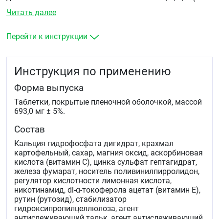
таблетке 200 МЕ), группы В (В1, В2, В3, В5, В6, В12,
Читать далее
фолиевой кислоты), минеральных элементов (железа,
меди, цинка, селена, йода, марганца), содержащей
магний.
Перейти к инструкции
Инструкция по применению
Форма выпуска
Таблетки, покрытые пленочной оболочкой, массой
693,0 мг ± 5%.
Состав
Кальция гидрофосфата дигидрат, крахмал
картофельный, сахар, магния оксид, аскорбиновая
кислота (витамин С), цинка сульфат гептагидрат,
железа фумарат, носитель поливинилпирролидон,
регулятор кислотности лимонная кислота,
никотинамид, dl-α-токоферола ацетат (витамин Е),
рутин (рутозид), стабилизатор
гидроксипропилцеллюлоза, агент
антислеживающий тальк, агент антислеживающий