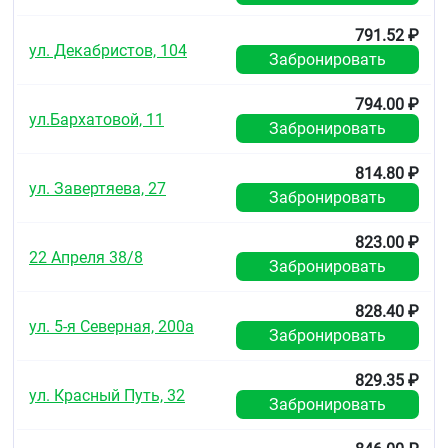
тканей к регенерации необходим для
функционирования центральной нервной
791.52 ₽
ул. Декабристов, 104
системы ребенка снижает риск развития
Забронировать
анемии и хронической усталости.
Фолиевая кислота (В9)
принимает участие в
794.00 ₽
синтезе аминокислот, нуклеотидов,
ул.Бархатовой, 11
необходима для процессов кроветворения,
Забронировать
улучшает регенерацию поврежденных тканей.
Витамин D
регулирует обмен кальция и
814.80 ₽
фосфора в организме, обеспечивает их лучшее
ул. Завертяева, 27
Забронировать
усвоение, необходим для формирования
опорно-двигательного аппарата ребенка. При
его недостатке снижается сила и тонус мышц,
823.00 ₽
22 Апреля 38/8
повышается риск развития рахита.
Забронировать
Способствует формированию и
минерализации костной ткани и ткани зубов.
828.40 ₽
Играет важную роль в работе иммунной
ул. 5-я Северная, 200а
Забронировать
системы, способствуя повышению
устойчивости организма к инфекциям.
Железо
поддерживает функционирование
829.35 ₽
иммунной системы, необходимо для процессов
ул. Красный Путь, 32
Забронировать
кроветворения, умственного развития, работы
желудочно-кишечного тракта. Дефицит железа