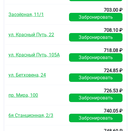
формировании и поддержании структуры и
703.00 ₽
функции хрящей, костей, зубов участвует в
Заозёрная, 11/1
созревании эритроцитов, в регенерации
Забронировать
тканей. Витамин С способствует поддержанию
в здоровом состоянии кожи, снижает
708.10 ₽
воспалительные реакции. Обладает
ул. Красный Путь, 22
Забронировать
выраженными антиоксидантными
свойствами, нормализует проницаемость
капилляров.
718.08 ₽
ул. Красный Путь, 105А
Витамин В1
способствует нормализации
Забронировать
работы нервной и сердечно-сосудистой систем,
способствует повышению иммунной защиты
724.85 ₽
организма, предупреждает развитие
ул. Бетховена, 24
физической и психической утомляемости.
Забронировать
Витамин В2
участвует в белковом, углеводном
и жировом обменах, синтезе гемоглобина,
726.53 ₽
поддерживает зрительную функцию. При
пр. Мира, 100
Забронировать
недостатке витамина В2 характерны
появление трещин на губах и в углах рта,
конъюнктивит.
740.05 ₽
6я Станционная, 2/3
Витамин В6
необходим для нормального
Забронировать
функционирования центральной и
периферической нервной системы, улучшает