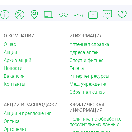
диспепсия.
Указанные явления проходят при снижении дозы
препарата или прекращении приёма препарата.
При длительном применении высоких доз
препарата возможно развитие лекарственной
О КОМПАНИИ
ИНФОРМАЦИЯ
зависимости, а также накопление брома в
О нас
Аптечная справка
организме и развитие бромизма, проявлениями
Акции
Адреса аптек
которого бывают: депрессивное настроение,
апатия, ринит, конъюнктивит, геморрагический
Архив акций
Спорт и фитнес
диатез, нарушение координации движений,
Новости
Газета
лекарственная зависимость.
Вакансии
Интернет ресурсы
Если любые из указанных в инструкции побочных
Контакты
Мед. учреждения
эффектов усугубляются, или Вы заметили любые
другие побочные эффекты, не указанные в
Обратная связь
инструкции, сообщите об этом врачу
.
АКЦИИ И РАСПРОДАЖИ
ЮРИДИЧЕСКАЯ
Передозировка
ИНФОРМАЦИЯ
Акции и предложения
Передозировка возможна при частом и
Политика по обработке
Оптика
длительном применении препарата. При
персональных данных
превышении рекомендуемых доз возможно
Ортопедия