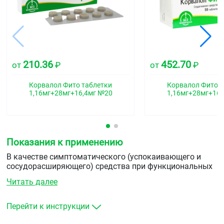
210.36
452.70
от
₽
от
₽
Корвалол Фито таблетки
Корвалол Фито т
1,16мг+28мг+16,4мг №20
1,16мг+28мг+16,
Показания к применению
В качестве симптоматического (успокаивающего и
сосудорасширяющего) средства при функциональных
расстройствах сердечно-сосудистой системы
Читать далее
неврозоподобных состояниях, сопровождающихся
повышенной раздражительностью, при нарушении
засыпания, тахикардии, состоянии возбуждения с
Перейти к инструкции
выраженными вегетативными проявлениями в
качестве спазмолитического средства — при спазмах