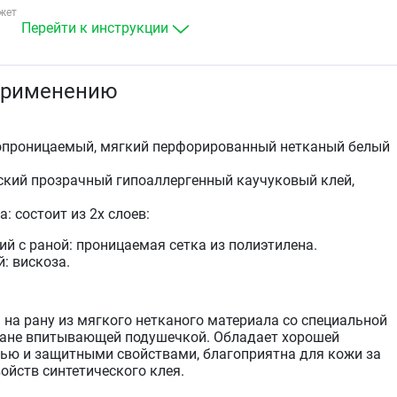
кожи (порезы, ссадины, потертости и т.д.).
жет
Абсорбция экссудата у ран с умеренным
Перейти к инструкции
отделяемым.
Фиксация атравматических повязок.
применению
хопроницаемый, мягкий перфорированный нетканый белый
еский прозрачный гипоаллергенный каучуковый клей,
 состоит из 2х слоев:
й с раной: проницаемая сетка из полиэтилена.
: вискоза.
на рану из мягкого нетканого материала со специальной
ране впитывающей подушечкой. Обладает хорошей
ью и защитными свойствами, благоприятна для кожи за
ойств синтетического клея.