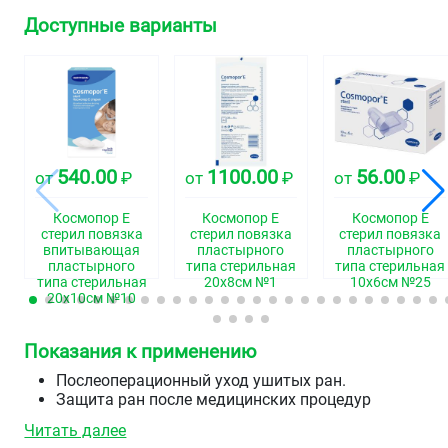
Доступные варианты
540.00
1100.00
56.00
от
₽
от
₽
от
₽
Космопор Е
Космопор Е
Космопор Е
стерил повязка
стерил повязка
стерил повязка
впитывающая
пластырного
пластырного
пластырного
типа стерильная
типа стерильная
типа стерильная
20х8см №1
10х6см №25
20х10см №10
Показания к применению
Послеоперационный уход ушитых ран.
Защита ран после медицинских процедур
(дезинфекция, очищение раны и т.д.).
Читать далее
Стерильный уход при поверхностных повреждения