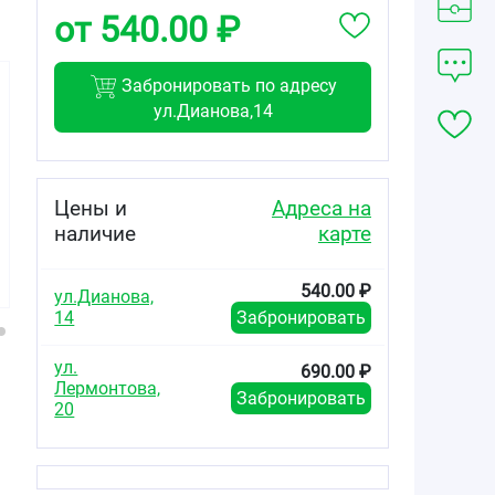
от 540.00 ₽
Забронировать по адресу
ул.Дианова,14
115.00
606.25
44.60
от
₽
от
₽
от
₽
Цены и
Адреса на
наличие
карте
Космопор Е
Космопор Е
Космопор Е
стерил повязка
стерил повязка
стерил повязка
пластырного
пластырного
пластырного
540.00 ₽
типа стерильная
типа стерильная
типа стерильная
ул.Дианова,
20х10см №25
10х8см №25
15х6см №25
14
Забронировать
ул.
690.00 ₽
Лермонтова,
Забронировать
20
х