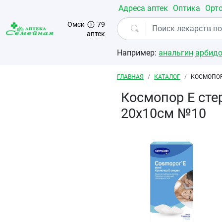
Перейти к основному содержанию
Адреса аптек
Оптика
Орт
Омск
79
аптек
Например:
анальгин
арбид
Строка навигации
ГЛАВНАЯ
КАТАЛОГ
КОСМОПОР
Космопор Е сте
20х10см №10