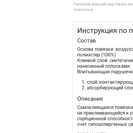
Реальный внешний вид товара мо
отличаться
Инструкция по 
Состав
Основа повязки: возду
полиэстер (100%)
Клеевой слой: синтетич
нанесенный полосками
Впитывающая подушечка:
слой, контактирующи
абсорбирующий слой
Описание
Самоклеящаяся повязка 
не приклеивающейся к 
сорбционной способност
счет гипоаллергенных св