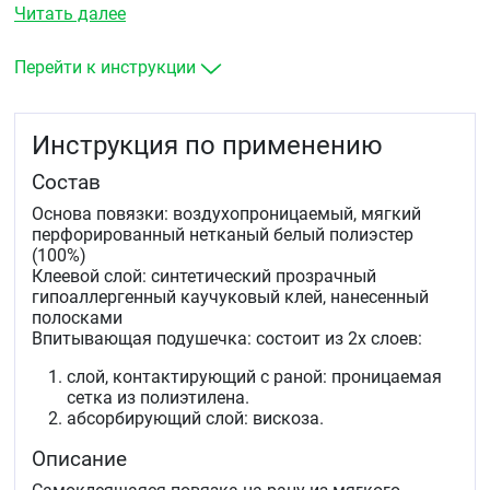
(дезинфекция, очищение раны и т.д.).
Читать далее
Стерильный уход при поверхностных
повреждениях кожи (порезы, ссадины, потертости
и т.д.).
Перейти к инструкции
Абсорбция экссудата у ран с умеренным
отделяемым.
Фиксация атравматических повязок.
Инструкция по применению
Состав
Основа повязки: воздухопроницаемый, мягкий
перфорированный нетканый белый полиэстер
(100%)
Клеевой слой: синтетический прозрачный
гипоаллергенный каучуковый клей, нанесенный
полосками
Впитывающая подушечка: состоит из 2х слоев:
слой, контактирующий с раной: проницаемая
сетка из полиэтилена.
абсорбирующий слой: вискоза.
Описание