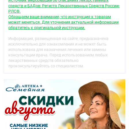
Источник информации об описаниях лекарственных
создает механический барьер, который
средств и БАДов: Регистр Лекарственных Средств России-
помогает защитить рану от давления и трения.
РЛС®.
Водоотталкивающая воздухопроницаемая
Обращаем ваше внимание, что инструкция к товарам
мягкая основа повязки с закругленными
может меняться. Для уточнения актуальной информации
краями защищает рану, повторяет контуры
обратитесь к оригинальной инструкции.
тела и не скручивается во время ношения.
Повязка может находиться на ране до 3-х
Информация, размещенная на сайте, предназначена
дней.
исключительно для ознакомления и не может быть
Подходит для чувствительной и хрупкой кожи.
использована для назначения лечения или замены
Особенно актуальна для использования у
консультации врача. Перед использованием любых
новорождённых, детей, пациентов с
лекарственных средств обязательно
чувствительной кожей, перенесших
проконсультируйтесь со специалистом.
оперативные вмешательства, онкологических
пациентов, при частой смене повязок для
минимизации травмирования кожи.
Показания
Защита острых ран: послеоперационные раны,
заживающие первичным натяжением острые
раны (порезы, рваные раны, ссадины).
Абсорбция экссудата: раны с низким и
умеренным уровнем продукции экссудата.