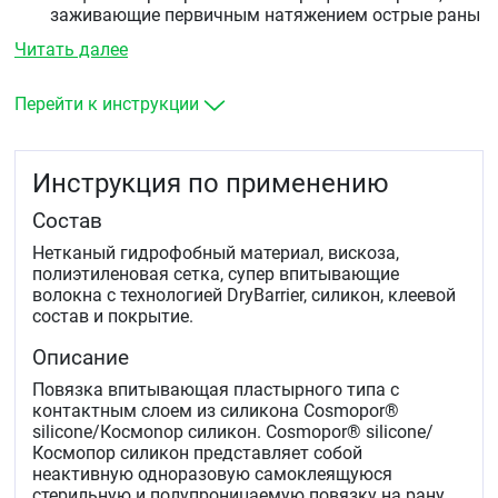
заживающие первичным натяжением острые раны
(порезы, рваные раны, ссадины).
Читать далее
Абсорбция экссудата: раны с низким и умеренным
уровнем продукции экссудата.
Перейти к инструкции
Инструкция по применению
Состав
Нетканый гидрофобный материал, вискоза,
полиэтиленовая сетка, супер впитывающие
волокна с технологией DryBarrier, силикон, клеевой
состав и покрытие.
Описание
Повязка впитывающая пластырного типа с
контактным слоем из силикона Cosmopor®
silicone/Кocмonop силикон. Cosmopor® silicone/
Кocмoпop силикон представляет собой
неактивную одноразовую самоклеящуюся
стерильную и полупроницаемую повязку на рану