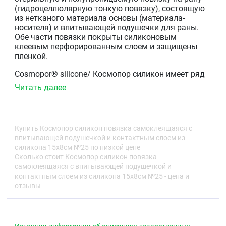
(гидроцеллюлярную тонкую повязку), состоящую
из нетканого материала основы (материала-
носителя) и впитывающей подушечки для раны.
Обе части повязки покрыты силиконовым
клеевым перфорированным слоем и защищены
пленкой.
Cosmopor® silicone/ Космопор cиликон имеет ряд
преимуществ:
Читать далее
Силиконовое покрытие обеспечивает
надежную фиксацию и деликатное удаление.
Благодаря силиконовому покрытию повязка
Купить Космопор силикон повязка самоклеящаяся с
не прилипает к ране и послеоперационным
впитывающей подушечкой и контактным слоем из
швам, обеспечивая безболезненное и
силикона 15х8см №25 по низкой цене
деликатное удаление с раны и окружающей
Сколько стоит Космопор силикон повязка
рану кожи. Теперь снимать повязку совсем не
самоклеящаяся с впитывающей подушечкой и
больно!
контактным слоем из силикона 15х8см №25 - цена и
Утолщенная трехслойная подушечка с
отзывы
суперабсорбирующими волокнами и
запатентованной технологией DryBarrier®
(«Сухой барьер») впитывает и удерживает
экссудат внутри подушечки, предотвращая его
возврат в рану, обеспечивает амортизацию и