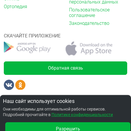
персональных данных
Ортопедия
Пользовательское
соглашение
Законодательство
СКАЧАЙТЕ ПРИЛОЖЕНИЕ
Обратная связь
Лицензии
от 4587.00 ₽
Наш сайт использует cookies
Они необходимы для оптимальной работы сервисов.
Подробней прочитайте в
Политике конфиденциальности
Забронировать по адресу ул.Серова,16а
Разрешить