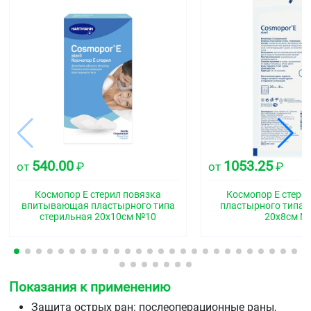
540.00
1053.25
от
₽
от
₽
Космопор Е стерил повязка
Космопор Е стери
впитывающая пластырного типа
пластырного типа 
стерильная 20х10см №10
20х8см №
Показания к применению
Защита острых ран: послеоперационные раны,