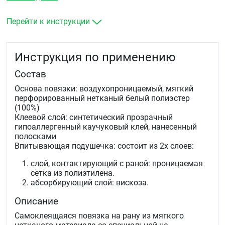
Стерильный уход при поверхностных
повреждениях кожи (порезы, ссадины, потертости
и т.д.).
Перейти к инструкции
Абсорбция экссудата у ран с умеренным
отделяемым.
Фиксация атравматических повязок.
Инструкция по применению
Состав
Основа повязки: воздухопроницаемый, мягкий
перфорированный нетканый белый полиэстер
(100%)
Клеевой слой: синтетический прозрачный
гипоаллергенный каучуковый клей, нанесенный
полосками
Впитывающая подушечка: состоит из 2х слоев:
слой, контактирующий с раной: проницаемая
сетка из полиэтилена.
абсорбирующий слой: вискоза.
Описание
Самоклеящаяся повязка на рану из мягкого