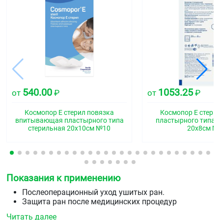
540.00
1053.25
от
₽
от
₽
Космопор Е стерил повязка
Космопор Е стери
впитывающая пластырного типа
пластырного типа 
стерильная 20х10см №10
20х8см №
Показания к применению
Послеоперационный уход ушитых ран.
Защита ран после медицинских процедур
(дезинфекция, очищение раны и т.д.).
Читать далее