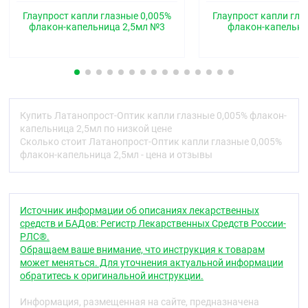
(простагландина F) и снижает внутриглазное
давление (ВГД) за счёт увеличения оттока
Глаупрост капли глазные 0,005%
Глаупрост капли гла
водянистой влаги, главным образом
флакон-капельница 2,5мл №3
флакон-капельни
увеосклеральным путём, а также через
трабекулярную сеть. Снижение ВГД начинается
приблизительно через 3-4 ч после введения
препарата, максимальный эффект наблюдается
через 8-12 ч, действие сохраняется в течение не
менее 24 ч.
Купить Латанопрост-Оптик капли глазные 0,005% флакон-
Установлено, что латанопрост не оказывает
капельница 2,5мл по низкой цене
существенного влияния на продукцию водянистой
Сколько стоит Латанопрост-Оптик капли глазные 0,005%
влаги и на гематоофтальмический барьер.
флакон-капельница 2,5мл - цена и отзывы
При применении в терапевтических дозах
латанопрост не оказывает значимого
фармакологического эффекта на сердечно-
Источник информации об описаниях лекарственных
сосудистую и дыхательную системы.
средств и БАДов: Регистр Лекарственных Средств России-
РЛС®.
Фармакокинетика
Обращаем ваше внимание, что инструкция к товарам
может меняться. Для уточнения актуальной информации
Латанопрост (молекулярная масса 432,58)
обратитесь к оригинальной инструкции.
представляет собой пролекарство,
этерифицированное изопропиловой группой,
Информация, размещенная на сайте, предназначена
неактивен после гидролиза до кислотной формы