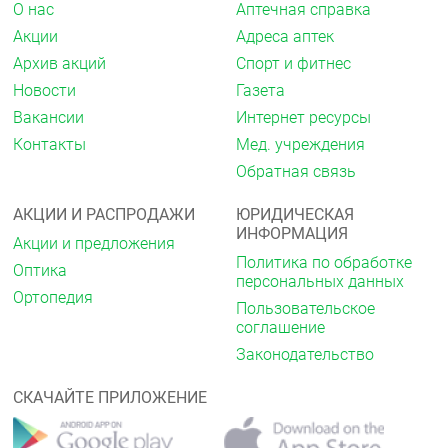
О нас
Аптечная справка
Со стороны опорно-двигательного аппарата и
Акции
Адреса аптек
соединительной ткани
Архив акций
Спорт и фитнес
Частота неизвестна: миалгия, артралгия.
Новости
Газета
Вакансии
Интернет ресурсы
Общие нарушения и местные реакции
Контакты
Мед. учреждения
Очень редко: боль в груди.
Обратная связь
Передозировка
АКЦИИ И РАСПРОДАЖИ
ЮРИДИЧЕСКАЯ
Помимо раздражения слизистой оболочки глаз,
ИНФОРМАЦИЯ
гиперемии конъюнктивы или эписклеры, другие
Акции и предложения
нежелательные изменения со стороны органа
Политика по обработке
Оптика
зрения при передозировке латанопроста не
персональных данных
Ортопедия
известны.
Пользовательское
соглашение
При случайном приёме латанопроста внутрь
следует учитывать следующую информацию: один
Законодательство
флакон с 2,5 мл раствора содержит 125 мкг
латанопроста. Более 90 % препарата
СКАЧАЙТЕ ПРИЛОЖЕНИЕ
метаболизируется при первом прохождении через
печень. Внутривенная инфузия в дозе 3 мкг/кг у