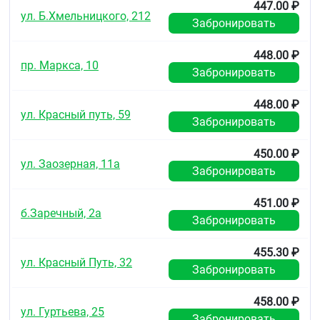
грудного вскармливания
447.00 ₽
ул. Б.Хмельницкого, 212
Забронировать
Беременность
Безопасность применения латанопроста во время
448.00 ₽
беременности у человека не установлена.
пр. Маркса, 10
Забронировать
Латанопрост может оказывать токсические
эффекты на течение беременности, плод и
новорождённого. Применение во время
448.00 ₽
ул. Красный путь, 59
беременности противопоказано.
Забронировать
Период грудного вскармливания
450.00 ₽
ул. Заозерная, 11а
Латанопрост и его метаболиты могут проникать в
Забронировать
грудное молоко. Применение во время грудного
вскармливания противопоказано. При
451.00 ₽
необходимости приёма препарата грудное
б.Заречный, 2а
Забронировать
вскармливание необходимо прекратить.
Фертильность
455.30 ₽
ул. Красный Путь, 32
Забронировать
Влияния латанопроста на мужскую и женскую
фертильность в исследованиях на животных не
обнаружено.
458.00 ₽
ул. Гуртьева, 25
Забронировать