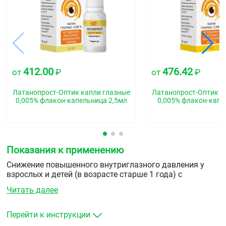
412.00
476.42
от
₽
от
₽
Латанопрост-Оптик капли глазные
Латанопрост-Оптик к
0,005% флакон-капельница 2,5мл
0,005% флакон-капе
Показания к применению
Снижение повышенного внутриглазного давления у
взрослых и детей (в возрасте старше 1 года) с
открытоугольной глаукомой или повышенным
Читать далее
офтальмотонусом.
Перейти к инструкции