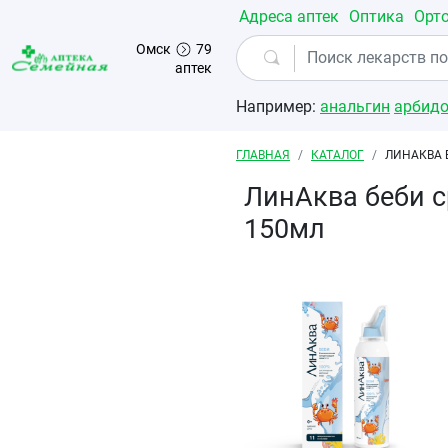
Перейти к основному содержанию
Адреса аптек
Оптика
Орт
Омск
79
аптек
Например:
анальгин
арбид
Строка навигации
ГЛАВНАЯ
КАТАЛОГ
ЛИНАКВА 
ЛинАква беби с
150мл