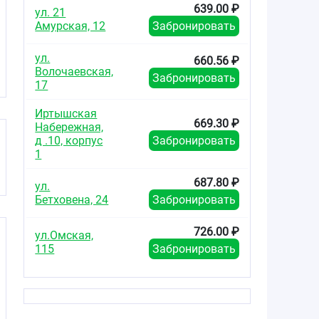
639.00 ₽
ул. 21
Амурская, 12
Забронировать
ул.
660.56 ₽
Волочаевская,
Забронировать
17
Иртышская
669.30 ₽
Набережная,
д .10, корпус
Забронировать
1
687.80 ₽
ул.
Бетховена, 24
Забронировать
726.00 ₽
ул.Омская,
115
Забронировать