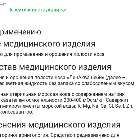
для ежедневной гигиены и увлажнения полости но
жет
малыша с первых дней жизни
Перейти к инструкции
для ежедневного использования в период эпидеми
ОРВИ и гриппа
для ежедневного использования в условиях
применению
неблагоприятной окружающей среды, а именно
проживание в условиях сурового климата,
 медицинского изделия
нахождение в помещениях с кондиционированным
воздухом и/или центральным отоплением,
во для промывания и орошения полости носа
воздействие загрязненного воздуха (пыли, краски 
пр.)
став медицинского изделия
для ежедневного использования в качестве
профилактики и комплексного лечения острых и
я и орошения полости носа «ЛинАква беби» (далее –
хронических воспалительных заболеваний полости
бесцветная жидкость без запаха со слабосоленым вкусом.
носа малыша (инфекционных, аллергических,
атрофических):&nbsp
ная стерильная морская вода с содержанием натрия
острые и хронические риниты
 показателем осмоляльности 200-400 мОсм/кг. Содержит
острые и хронические синуситы
микроэлементы морской воды: К, Mg, Na, Са, Cl, Se, I, Zn,
острые и хронические аденоидиты
 консервантов.
аллергические и атрофические риниты.
для подготовки слизистой носа к применению
енения медицинского изделия
лекарственных средств.&nbsp
ториноларингология. Средство предназначено для