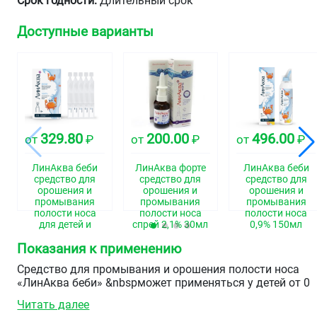
Срок годности:
Длительный срок
Доступные варианты
329.80
200.00
496.00
от
₽
от
₽
от
₽
ЛинАква беби
ЛинАква форте
ЛинАква беби
средство для
средство для
средство для
орошения и
орошения и
орошения и
промывания
промывания
промывания
полости носа
полости носа
полости носа
для детей и
спрей 2,1% 30мл
0,9% 150мл
взрослых 0,9%
Показания к применению
юнидозы 2мл
№30
Средство для промывания и орошения полости носа
«ЛинАква беби» &nbspможет применяться у детей от 0
лет:
Читать далее