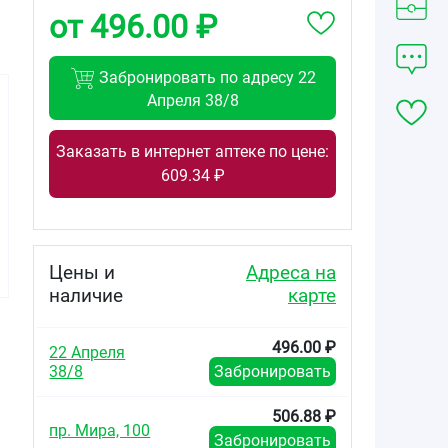
от 496.00 ₽
Забронировать по адресу 22
Апреля 38/8
Заказать в интернет аптеке по цене:
609.34 ₽
412.30
405.14
426.55
от
₽
от
₽
от
₽
ЛинАква софт
ЛинАква норм
ЛинАква форте
средство для
средство для
средство для
Цены и
Адреса на
орошения и
орошения и
орошения и
промывания
промывания
промывания
наличие
карте
полости носа
полости носа
полости носа
0,9% 150мл
0,9% 150мл
2,1% 150мл
496.00 ₽
22 Апреля
38/8
Забронировать
506.88 ₽
пр. Мира, 100
Забронировать