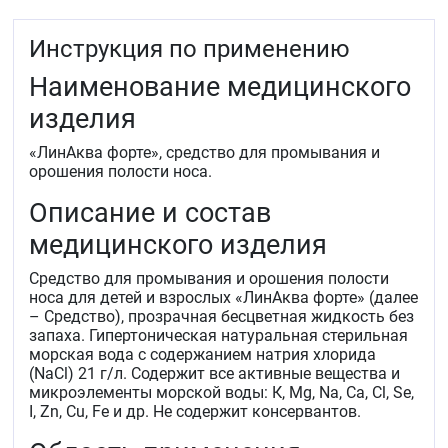
острые и хронические риниты
острые и хронические синуситы
Инструкция по применению
острые и хронические аденоидиты
Наименование медицинского
аллергические и атрофические риниты.
для профилактики и комплексного лечения
изделия
ОРВИ&nbsp
для подготовки слизистой носа к применению
«ЛинАква форте», средство для промывания и
лекарственных средств.
орошения полости носа.
для дооперационного очищения.
Описание и состав
Распыление – «струя».
медицинского изделия
Средство для промывания и орошения полости
носа для детей и взрослых «ЛинАква форте» (далее
– Средство), прозрачная бесцветная жидкость без
запаха. Гипертоническая натуральная стерильная
морская вода с содержанием натрия хлорида
(NaCl) 21 г/л. Содержит все активные вещества и
микроэлементы морской воды: К, Mg, Na, Са, Cl, Se,
I, Zn, Cu, Fe и др. Не содержит консервантов.