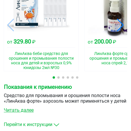
329.80
200.00
от
₽
от
₽
ЛинАква беби средство для
ЛинАква форте сре
орошения и промывания полости
орошения и промыва
носа для детей и взрослых 0,9%
носа спрей 2,1
юнидозы 2мл №30
Показания к применению
Средство для промывания и орошения полости носа
«ЛинАква форте» аэрозоль может применяться у детей
с 2-х лет и взрослых:
Читать далее
для ежедневного использования в качестве
комплексного лечения острых и хронических
Перейти к инструкции
воспалительных заболеваний полости носа: