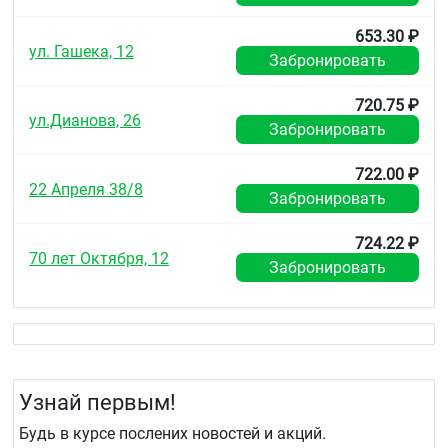
применении медицинского
653.30 ₽
изделия
ул. Гашека, 12
Забронировать
Осмотрите упаковку и Средство перед
применением.
720.75 ₽
ул.Дианова, 26
Забронировать
Не используйте Средство, если упаковка
медицинского изделия повреждена.
722.00 ₽
22 Апреля 38/8
Избегайте попадания Средства в глаза
Забронировать
Возможные побочные
724.22 ₽
70 лет Октября, 12
действия при использовании
Забронировать
медицинского изделия
Побочные действия при применении Средства в
соответствии с инструкцией по применению не
выявлены.
Узнай первым!
Взаимодействие с другими
Будь в курсе послених новостей и акций.
медицинскими изделиями