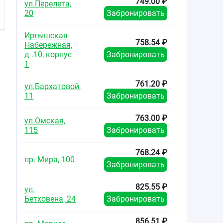
749.00 ₽
ул.Перелета,
20
Забронировать
Иртышская
758.54 ₽
Набережная,
д .10, корпус
Забронировать
1
761.20 ₽
ул.Бархатовой,
11
Забронировать
763.00 ₽
ул.Омская,
115
Забронировать
768.24 ₽
пр. Мира, 100
Забронировать
825.55 ₽
ул.
Бетховена, 24
Забронировать
856.51 ₽