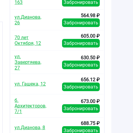
са
163
Забронировать
и
564.98 ₽
ул.Дианова,
26
Забронировать
605.00 ₽
70 лет
Октября, 12
Забронировать
и
ул.
630.50 ₽
Завертяева,
Забронировать
27
656.12 ₽
ул. Гашека, 12
Забронировать
б.
673.00 ₽
Архитекторов,
Забронировать
7/1
в
688.75 ₽
ул.Дианова, 8
Забронировать