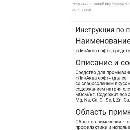
Реальный внешний вид товара мо
отличаться
Инструкция по 
Наименование
«ЛинАква софт», средст
Описание и со
Средство для промывани
«ЛинАква софт» (далее –
со слабосоленым вкусом
содержанием натрия хлор
мОсм/кг. Содержит все 
Mg, Na, Са, Cl, Se, I, Zn,
Область прим
Область применения – о
профилактики и использ