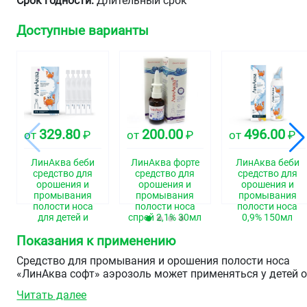
Срок годности:
Длительный срок
Доступные варианты
329.80
200.00
496.00
от
₽
от
₽
от
₽
ЛинАква беби
ЛинАква форте
ЛинАква беби
средство для
средство для
средство для
орошения и
орошения и
орошения и
промывания
промывания
промывания
полости носа
полости носа
полости носа
для детей и
спрей 2,1% 30мл
0,9% 150мл
взрослых 0,9%
Показания к применению
юнидозы 2мл
№30
Средство для промывания и орошения полости носа
«ЛинАква софт» аэрозоль может применяться у детей 
1 года и взрослых:
Читать далее