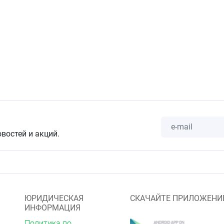
ания для применения
 изделия
ереносимость компонентов средства для промывания
сть носовых ходов
рение хронического отита.
орожности при применении
 изделия
редство перед применением.
о, если упаковка медицинского изделия повреждена.
овостей и акций.
едства в глаза
бочные действия при
и медицинского изделия
ЮРИДИЧЕСКАЯ
СКАЧАЙТЕ ПРИЛОЖЕНИ
применении Средства в соответствии с инструкцией по
ИНФОРМАЦИЯ
ы.
Политика по