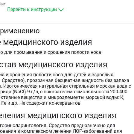
для ежедневной гигиены и увлажнения полости но
жет
для ежедневного использования в период эпидеми
Перейти к инструкции
ОРВИ и гриппа
для ежедневного использования в условиях
неблагоприятной окружающей среды, а именно
применению
проживание в условиях сурового климата,
нахождение в помещениях с кондиционированным
 медицинского изделия
воздухом и/или центральным отоплением,
воздействие загрязненного воздуха (пыли, краски 
во для промывания и орошения полости носа
пр.)
для ежедневного использования в качестве
став медицинского изделия
профилактики и комплексного лечения острых и
хронических воспалительных заболеваний полости
я и орошения полости носа для детей и взрослых
носа (инфекционных, аллергических,
 Средство), прозрачная бесцветная жидкость без запаха
атрофических):
. Изотоническая натуральная стерильная морская вода с
острые и хронические риниты
ида (NaCl) 9 г/л, с показателем осмоляльности 200-400
острые и хронические синуситы
активные вещества и микроэлементы морской воды: К,
острые и хронические аденоидиты
 Cu, Fe и др. Не содержит консервантов.
аллергические и атрофические риниты.
для подготовки слизистой носа к применению
енения медицинского изделия
лекарственных средств
для ухода за слизистой носа и ускорения процессо
ториноларингология. Средство предназначено для
регенерации после операций на полости носа и
ования в комплексном лечении ЛОР-заболеваний для
околоносовых пазухах.