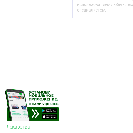
использованием любых лека
для ежедневной гиг
специалистом.
для ежедневного ис
для ежедневного ис
среды, а именно пр
помещениях с конд
отоплением, воздейс
для ежедневного ис
лечения острых и х
(инфекционных, алле
острые и хрони
острые и хрони
острые и хрони
аллергические 
для подготовки сли
для ухода за слизис
операций на полости
Распыление – «мягкий д
Насадка-распылитель «
кольцом, что исключает
носа ребенка при испол
Лекарства