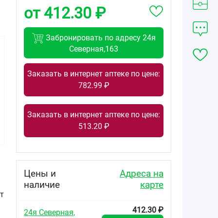
от 412.30 ₽
Забронировать по адресу 24я
Северная,163
Заказать в интернет аптеке по цене:
782.99 ₽
412.30
405.14
426.55
от
₽
от
₽
от
₽
Заказать в интернет аптеке по цене:
ЛинАква софт
ЛинАква норм
ЛинАква форте
средство для
средство для
средство для
513.20 ₽
орошения и
орошения и
орошения и
промывания
промывания
промывания
полости носа
полости носа
полости носа
0,9% 150мл
0,9% 150мл
2,1% 150мл
Цены и
Адреса на
наличие
карте
от
412.30 ₽
24я Северная,