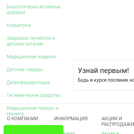
Противопоказ
Биологически активные
медицинского
добавки
индивидуальная неп
Косметика
полная непроходимо
острый отит и обост
Здоровое, лечебное и
детское питание
Меры предост
медицинского
Медицинские изделия
Осмотрите упаковку и С
Узнай первым!
Детские товары
Не используйте Средств
Будь в курсе послених н
Дезинфицирующие
Избегайте попадания Ср
Гигиенические средства
Возможные по
использовани
Медицинские товары и
техника
О КОМПАНИИ
ИНФОРМАЦИЯ
АКЦИИ И
Побочные действия при 
РАСПРОДАЖИ
применению не выявлен
О нас
Аптечная
Акции и