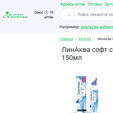
Перейти к основному содержанию
Адреса аптек
Оптика
Орт
Омск
79
аптек
Например:
анальгин
арбид
Строка навигации
ГЛАВНАЯ
КАТАЛОГ
ЛИНАКВА 
ЛинАква софт с
150мл