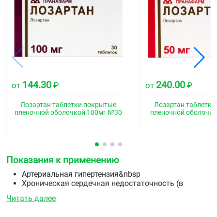
144.30
240.00
от
₽
от
₽
Лозартан таблетки покрытые
Лозартан таблетки
пленочной оболочкой 100мг №30
пленочной оболочко
Показания к применению
Артериальная гипертензия&nbsp
Хроническая сердечная недостаточность (в
составе комбинированной терапии, при
Читать далее
непереносимости или неэффективности терапии
ингибиторами&nbspАПФ)&nbsp