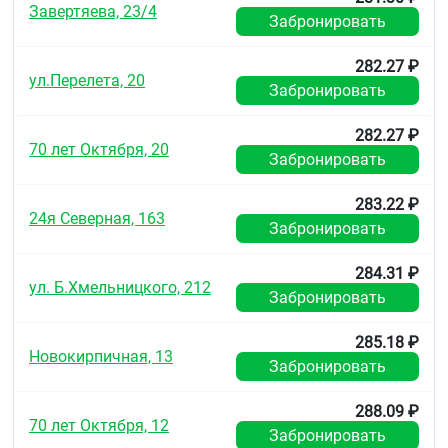
тракта (ЖКТ). Биодоступность — 25-35 %. Средние
Завертяева, 23/4
Забронировать
максимальные концентрации в плазме крови
(С
) лозартана и его активного метаболита
mах
достигаются через 1 ч и через 3-4 ч
282.27 ₽
ул.Перелета, 20
соответственно. Влияния приёма пищи на
Забронировать
абсорбцию лозартана не выявлено.
282.27 ₽
Распределение
70 лет Октября, 20
Забронировать
Связь с белками плазмы крови (в основном с
альбумином) — 92 % (лозартан), 99% (метаболит).
283.22 ₽
Практически не проникает через
24я Северная, 163
Забронировать
гематоэнцефалический барьер.
Метаболизм
284.31 ₽
ул. Б.Хмельницкого, 212
Забронировать
Имеет эффект «первичного прохождения» через
печень, метаболизируется путём
карбоксилирования при участии изофермента
285.18 ₽
Новокирпичная, 13
CYP2C9 цитохрома P450 с образованием
Забронировать
активного (в 10-40 раз) метаболита.
288.09 ₽
Выведение
70 лет Октября, 12
Забронировать
Период полувыведения (T
) — 1,5-2 ч, а его