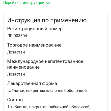
Снижение риска развития инсульта у пациентов с
Перейти к инструкции
артериальной гипертензией и гипертрофией левого
желудочка&nbsp
Защита функции почек у пациентов с сахарным
Инструкция по применению
диабетом типа 2 с протеинурией с целью снижения
протеинурии, уменьшения прогрессирования
Регистрационный номер
поражения почек, снижения риска развития
терминальной стадии (предотвращение
ЛП-003804
необходимости проведения диализа, вероятности
увеличения уровня креатинина в сыворотке
Торговое наименование
крови).
Лозартан
Международное непатентованное
наименование
Лозартан
Лекарственная форма
таблетки, покрытые плёночной оболочкой
Состав
1 таблетка, покрытая плёночной оболочкой,