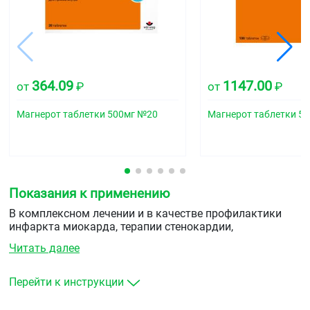
364.09
1147.00
от
₽
от
₽
Магнерот таблетки 500мг №20
Магнерот таблетки 5
Показания к применению
В комплексном лечении и в качестве профилактики
инфаркта миокарда, терапии стенокардии,
хронической сердечной недостаточности, аритмий
Читать далее
сердца, вызванных дефицитом магния, спастических
состояний — боли и спазмы мышц (в том числе
ангиоспазм), атеросклероза, артериите, нарушении
Перейти к инструкции
липидного обмена.