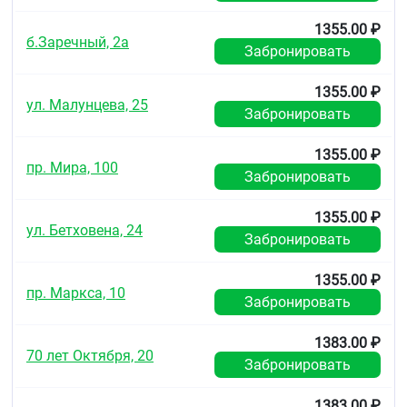
Таблетки 500 мг.
1355.00 ₽
б.Заречный, 2а
По 10 таблеток в блистер из ПВХ/ПВДХ пленки и
Забронировать
алюминиевой фольги.
1355.00 ₽
По 2 или 5 блистеров вместе с инструкцией по
ул. Малунцева, 25
применению в картонной пачке.
Забронировать
Хранение
1355.00 ₽
пр. Мира, 100
При температуре не выше +25 °C.
Забронировать
Хранить в местах, недоступных для детей.
1355.00 ₽
ул. Бетховена, 24
Срок годности
Забронировать
5 лет.
1355.00 ₽
пр. Маркса, 10
Не использовать по истечении срока годности.
Забронировать
Условия отпуска из аптек
1383.00 ₽
70 лет Октября, 20
Без рецепта.
Забронировать
1383.00 ₽