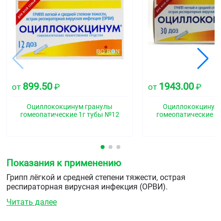
899.50
1943.00
от
₽
от
₽
Оциллококцинум гранулы
Оциллококцинум
гомеопатические 1г тубы №12
гомеопатические 1
Показания к применению
Грипп лёгкой и средней степени тяжести, острая
респираторная вирусная инфекция (ОРВИ).
Читать далее