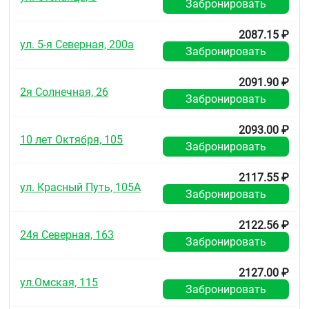
Забронировать
полихлорвиниловой термоклейкой пленки,
запечатанной бумажной лентой.
2087.15 ₽
ул. 5-я Северная, 200а
По 2, 4 или 10 блистеров вместе с инструкцией по
Забронировать
применению помещают в картонную пачку с
заклеивающимся по бокам "язычком".
2091.90 ₽
2я Солнечная, 26
Хранение
Забронировать
Хранить при температуре не выше 25 °C.
2093.00 ₽
10 лет Октября, 105
Хранить в недоступном для детей месте.
Забронировать
Срок годности
2117.55 ₽
5 лет.
ул. Красный Путь, 105А
Забронировать
Не применять по истечении срока годности,
указанного на упаковке.
2122.56 ₽
24я Северная, 163
Забронировать
Условия отпуска из аптек
Без рецепта.
2127.00 ₽
ул.Омская, 115
Забронировать