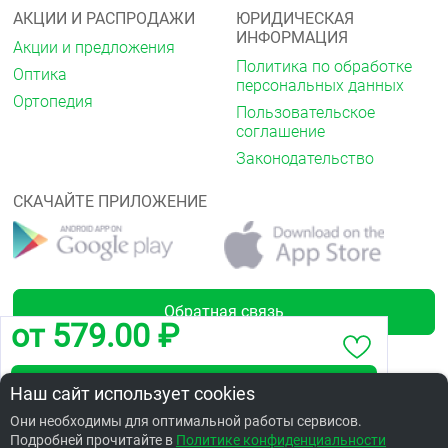
АКЦИИ И РАСПРОДАЖИ
ЮРИДИЧЕСКАЯ
ИНФОРМАЦИЯ
Акции и предложения
Политика по обработке
Оптика
персональных данных
Ортопедия
Пользовательское
соглашение
Законодательство
СКАЧАЙТЕ ПРИЛОЖЕНИЕ
Обратная связь
от 579.00 ₽
Забронировать по адресу ул.22 Апреля,24
Наш сайт использует cookies
Лицензии
Они необходимы для оптимальной работы сервисов.
Подробней прочитайте в
Заказать в интернет аптеке по цене: 898.43 ₽
Политике конфиденциальности