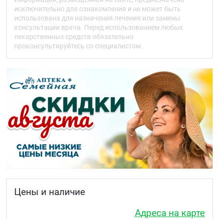
акантамебы), которые могут стать причиной
исключительно для ознакомления и не может быть
глазных инфекций
использована для назначения лечения или замены
промывает и увлажняет все типы мягких
консультации врача. Перед использованием любых
контактных линз, включая силикон-
лекарственных средств обязательно
гидрогелевые
проконсультируйтесь со специалистом.
дезинфицирует и сохраняет линзы чистыми до
30 дней после дезинфекции
Раствор многофункциональный для очистки,
дезинфекции и хранения контактных линз Опти-
Фри PureMoist:
Обеспечивает длительное 16-часовое
увлажнение, сохраняя комфорт в течение всего
дня. Увлажняющая матрица HydraGlyde
работает независимо от вашей слезной
пленки, сохраняя влагу и обеспечивая
комфортное ношение контактных линз с
момента надевания до снятия.
Сохраняет защитный слой влаги между линзой
и глазом, позволяющий вашему веку
Цены и наличие
скользить по поверхности линзы, не вызывая
раздражения.
Адреса на карте
Сохраняет линзу увлажненной в течение дня.