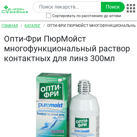
Перейти к основному содержанию
Сортировать по расстоянию до аптеки
Строка навигации
ГЛАВНАЯ
КАТАЛОГ
ОПТИ-ФРИ ПЮРМОЙСТ МНОГОФУНКЦИОНАЛЬНЫЙ
КОНТАКТНЫХ ДЛЯ ЛИНЗ 300МЛ
Опти-Фри ПюрМойст
многофункциональный раствор
контактных для линз 300мл