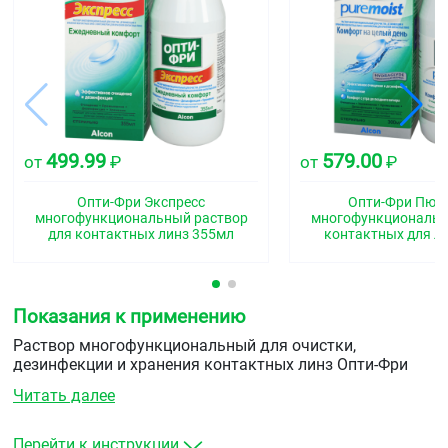
499.99
579.00
от
₽
от
₽
Опти-Фри Экспресс
Опти-Фри Пюр
многофункциональный раствор
многофункциональн
для контактных линз 355мл
контактных для л
Показания к применению
Раствор многофункциональный для очистки,
дезинфекции и хранения контактных линз Опти-Фри
PureMoist с контейнером для хранения контактных
Читать далее
линз предназначен для ежедневной очистки,
увлажнения, промывания, удаления белковых и
сокращения липидных отложений, химической (не
Перейти к инструкции