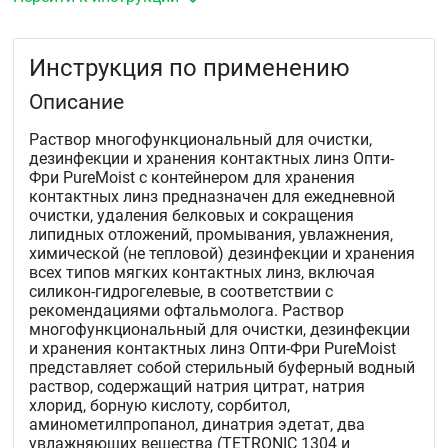
тепловой) дезинфекции и хранения всех типов
контактных линз, включая силикон-гидрогелевые, в
соответствии с рекомендациями офтальмолога.
Инструкция по применению
Описание
Раствор многофункциональный для очистки,
дезинфекции и хранения контактных линз Опти-
Фри PureMoist с контейнером для хранения
контактных линз предназначен для ежедневной
очистки, удаления белковых и сокращения
липидных отложений, промывания, увлажнения,
химической (не тепловой) дезинфекции и хранения
всех типов мягких контактных линз, включая
силикон-гидрогелевые, в соответствии с
рекомендациями офтальмолога. Раствор
многофункциональный для очистки, дезинфекции
и хранения контактных линз Опти-Фри PureMoist
представляет собой стерильный буферный водный
раствор, содержащий натрия цитрат, натрия
хлорид, борную кислоту, сорбитол,
аминометилпропанол, динатрия эдетат, два
увлажняющих вещества (TETRONIC 1304 и