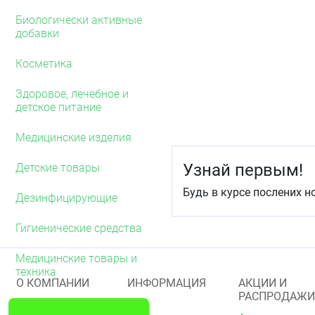
осторожностью.
Биологически активные
добавки
Способ применения 
При дерматомикозе гла
Косметика
кистей и стоп, кандидоз
поражённую и непосредс
Здоровое, лечебное и
При себорейном дермат
детское питание
Средняя продолжительно
Медицинские изделия
при дерматомикозе 
Узнай первым!
Детские товары
при паховой эпидер
при эпидермофитии 
Будь в курсе послених н
при инфекциях, вы
Дезинфицирующие
при отрубевидном л
при себорейном дер
Гигиенические средства
Побочное действие
Медицинские товары и
При местном применени
техника
О КОМПАНИИ
ИНФОРМАЦИЯ
АКЦИИ И
реакции в виде жжения,
РАСПРОДАЖИ
контактный дерматит.