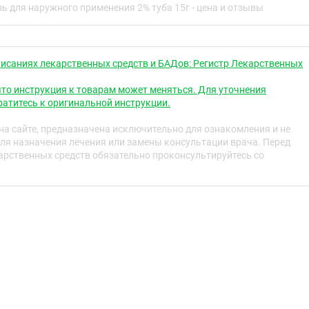
ь для наружного применения 2% туба 15г - цена и отзывы
нии стафилококков и стрептококков.
исаниях лекарственных средств и БАДов: Регистр Лекарственных
го вещества через кожу при местном применении
тельном применении содержание кетоконазола в крови не
то инструкция к товарам может меняться. Для уточнения
атитесь к оригинальной инструкции.
а сайте, предназначена исключительно для ознакомления и не
ля назначения лечения или замены консультации врача. Перед
в, вызванных чувствительными к препарату грибами:
рственных средств обязательно проконсультируйтесь со
 эпидермофития кистей и стоп, кандидоз кожи,
еборейный дерматит, вызванный
Pityrosporum ovale
.
ет применять при повышенной чувствительности к
шении целостности кожных покровов в местах
ния мази, женщинам в период лактации.
х исследований кетоконазол в плазме не обнаружен, тем
ериод беременности следует принимать препарат с