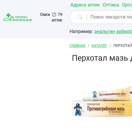
Перейти к основному содержанию
Адреса аптек
Оптика
Орт
Омск
79
аптек
Например:
анальгин
арбид
Строка навигации
ГЛАВНАЯ
КАТАЛОГ
ПЕРХОТАЛ
Перхотал мазь 