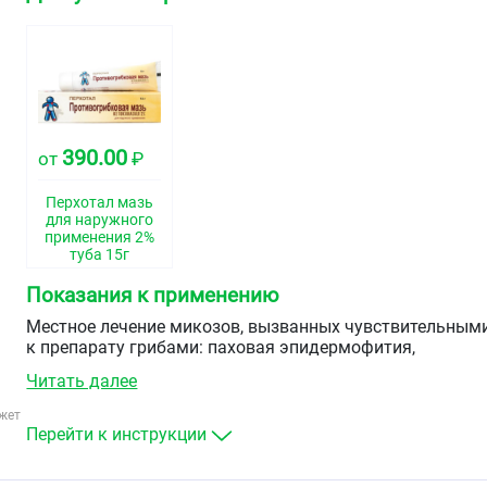
390.00
от
₽
Перхотал мазь
для наружного
применения 2%
туба 15г
Показания к применению
Местное лечение микозов, вызванных чувствительным
к препарату грибами: паховая эпидермофития,
эпидермофития кистей и стоп, кандидоз кожи,
Читать далее
отрубевидный лишай, себорейный дерматит,
вызванный&nbsp
Pityrosporum ovale
.
жет
Перейти к инструкции