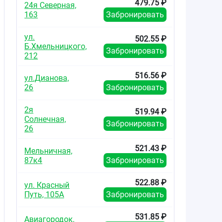
479.75 ₽
24я Северная,
163
Забронировать
ул.
502.55 ₽
Б.Хмельницкого,
Забронировать
212
516.56 ₽
ул.Дианова,
26
Забронировать
2я
519.94 ₽
Солнечная,
Забронировать
26
521.43 ₽
Мельничная,
87к4
Забронировать
522.88 ₽
ул. Красный
Путь, 105А
Забронировать
531.85 ₽
Авиагородок,