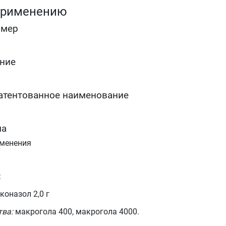
применению
омер
ние
атентованное наименование
ма
именения
:
коназол 2,0 г
тва:
макрогола 400, макрогола 4000.