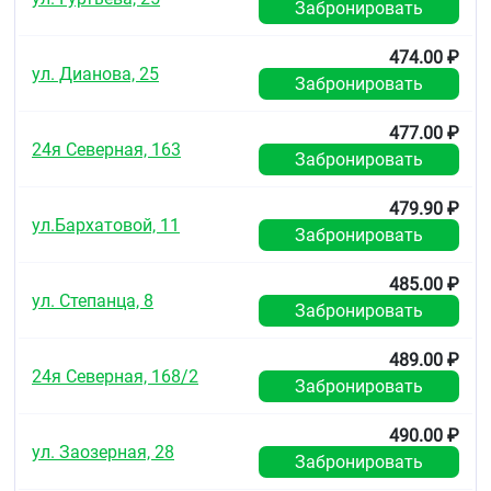
Меры предосторожности
Забронировать
Внимание! Пожалуйста, обратите внимание на
следующие указания:
474.00 ₽
ул. Дианова, 25
Забронировать
Держите тюбик вертикально, это облегчает
применение.
477.00 ₽
Необходимо давить на тюбик в нижней трети,
24я Северная, 163
тогда крем легче дозируется.
Забронировать
Иногда перед употреблением происходит
выделение маслянистой жидкости из
479.90 ₽
горлышка, что совершенно не влияет на
ул.Бархатовой, 11
Забронировать
фиксирующую силу крема. Пожалуйста,
просто удалите ее с протеза.
После применения тюбик тщательно закрыть,
485.00 ₽
горлышко тюбика должно оставаться сухим и
ул. Степанца, 8
Забронировать
чистым, проникновение жидкости ведет к
затвердеванию крема.
489.00 ₽
Остатки фиксирующего крема легко
24я Северная, 168/2
снимаются ватным тампоном с растительным
Забронировать
маслом.
490.00 ₽
Условия хранения
ул. Заозерная, 28
Забронировать
Хранить в сухом, защищенном от попадания