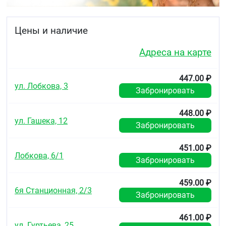
Цены и наличие
Рисунок. Способ обработки протезов кремом
Адреса на карте
Протефикс
При необходимости можно нанести полоску
447.00 ₽
фиксирующего крема и на заднюю часть десневой
ул. Лобкова, 3
пластины протеза верхней челюсти. Затем
Забронировать
вставить протез в рот и на несколько секунд
прижать его к деснам. После закрепления протеза
448.00 ₽
во рту в течение 5 мин не принимать пищу.
ул. Гашека, 12
Забронировать
Применять только при здоровой слизистой
оболочке полости рта. Следует использовать
451.00 ₽
фиксирующий крем очень экономно, т.к.
Лобкова, 6/1
Забронировать
передозировка снижает удерживающую
способность крема.
459.00 ₽
6я Станционная, 2/3
Противопоказания
Забронировать
Индивидуальная непереносимость компонентов.
461.00 ₽
ул. Гуртьева, 25