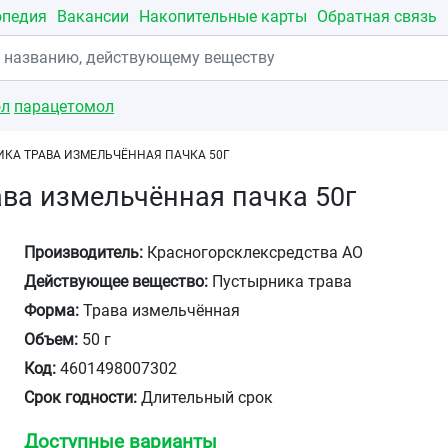
опедия
Вакансии
Накопительные карты
Обратная связь
ол
парацетомол
КА ТРАВА ИЗМЕЛЬЧЁННАЯ ПАЧКА 50Г
ва измельчённая пачка 50г
Производитель:
Красногорсклексредства АО
Действующее вещество:
Пустырника трава
Форма:
Трава измельчённая
Объем:
50 г
Код:
4601498007302
Срок годности:
Длительный срок
Доступные варианты