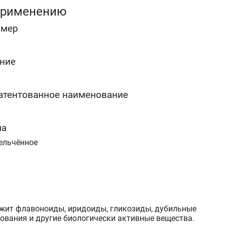
применению
омер
ние
атентованное наименование
ма
ельчённое
жит флавоноиды, иридоиды, гликозиды, дубильные
нования и другие биологически активные вещества.