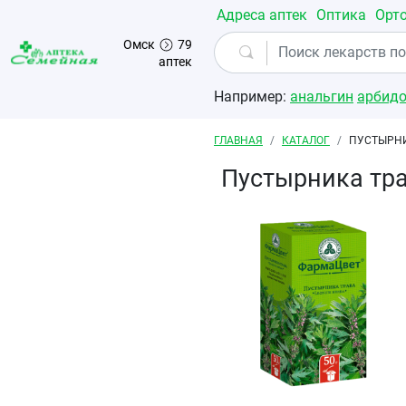
Перейти к основному содержанию
Адреса аптек
Оптика
Орт
Омск
79
аптек
Например:
анальгин
арбид
Строка навигации
ГЛАВНАЯ
КАТАЛОГ
ПУСТЫРНИ
Пустырника тра