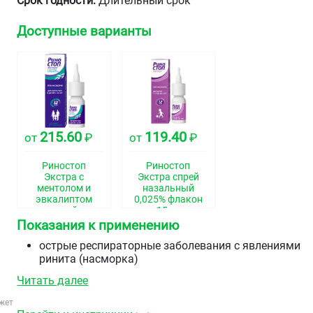
Срок годности:
Длительный срок
Доступные варианты
215.60
119.40
от
₽
от
₽
Риностоп
Риностоп
Экстра с
Экстра спрей
ментолом и
назальный
эвкалиптом
0,025% флакон
спрей
15мл
назальный
Показания к применению
дозированный
22,5 мкг/доза
острые респираторные заболевания с явлениями
флакон 15 мл
ринита (насморка)
острый аллергический ринит
Читать далее
обострение вазомоторного ринита
для восстановления дренажа при воспалении
жет
придаточных пазух носа (синуситах), евстахиите,