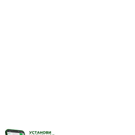
Перед применением преп
могли бы быть беременн
проконсультироваться с
Способ применения 
Интраназально.
Взрослым и детям старш
раза в день. Препарат п
консультации с врачом п
Если симптомы усиливают
необходимо проконсульт
Повторный курс препара
которых препарат не пр
препарата ощущение «за
ухудшиться. В этом случа
прекратить лечение и об
Побочное действие
Частота побочных реакц
Всемирной организации з
%), нечасто (≥0,1 % и <1 %