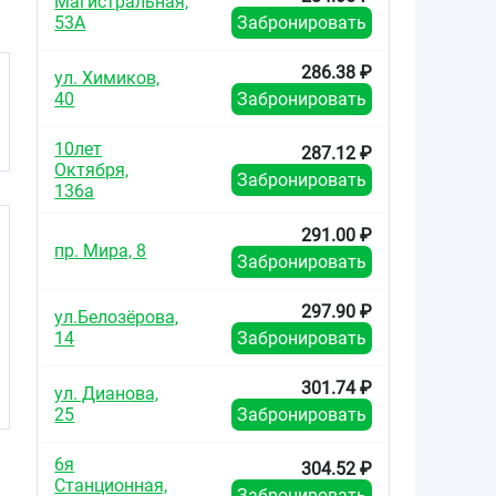
Магистральная,
22,5 мк
53А
Забронировать
флакон 
286.38 ₽
ул. Химиков,
40
Забронировать
10лет
287.12 ₽
Октября,
Забронировать
136а
291.00 ₽
пр. Мира, 8
Забронировать
297.90 ₽
ул.Белозёрова,
14
Забронировать
301.74 ₽
ул. Дианова,
25
Забронировать
6я
304.52 ₽
Станционная,
Забронировать