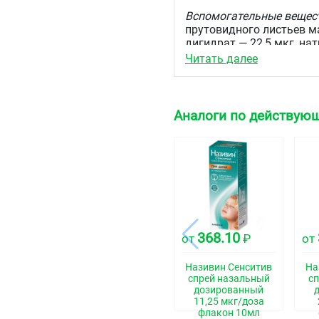
Вспомогательные вещес
прутовидного листьев м
дигидрат — 22,5 мкг, на
дигидрофосфата дигидра
Читать далее
спирт — 450 мкг, бензал
Описание
Аналоги по действующ
Бесцветный или с желт
раствор с запахом менто
Фармакотерапевтиче
Противоконгестивное ср
Код АТХ
S01GA04
368.10
от
₽
от
Фармакологические 
Називин Сенситив
На
Фармакодинамика
спрей назальный
сп
дозированный
Оксиметазолин относитс
11,25 мкг/доза
(деконгестантов) с аль
флакон 10мл