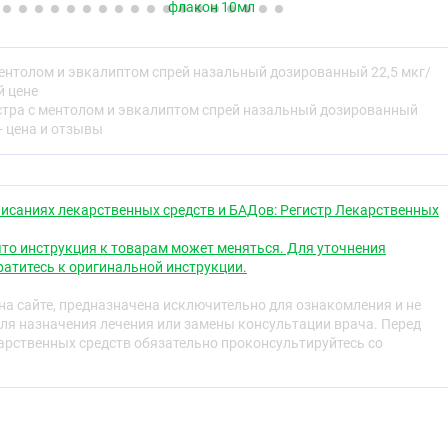
зистой носа, устраняя, таким образом, отёк и гиперемию
флакон 10мл
оглотки.
 на воспалённую слизистую оболочку полости носа
ментолом и эвкалиптом спрей назальный дозированный 22,5 мкг/
 и сопутствующую гиперсекрецию слизи (выделения из
й цене
енаж носовых ходов и приводит к восстановлению
стра с ментолом и эвкалиптом спрей назальный дозированный
- цена и отзывы
стой оболочки полости носа способствует восстановлению
ух полости носа, полости среднего уха, что
 бактериальных осложнений (гайморита, синусита,
исаниях лекарственных средств и БАДов: Регистр Лекарственных
ьном применении в терапевтических концентрациях не
то инструкция к товарам может меняться. Для уточнения
ет гиперемию слизистой оболочки полости носа.
атитесь к оригинальной инструкции.
 действовать с 25 секунды. Продолжительность действия
а сайте, предназначена исключительно для ознакомления и не
ля назначения лечения или замены консультации врача. Перед
рственных средств обязательно проконсультируйтесь со
епого плацебо-контролируемого исследования у
сным ринитом в возрасте 12-70 лет показали, что
ина 0,05 % сокращает медиану продолжительности