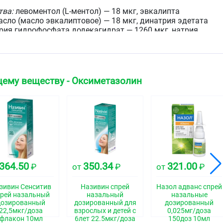
тва:
левоментол (L-ментол) — 18 мкг, эвкалипта
асло (масло эвкалиптовое) — 18 мкг, динатрия эдетата
трия гидрофосфата додекагидрат — 1260 мкг, натрия
т — 562,5 мкг, пропиленгликоль — 4500 мкг, бензиловый
кония хлорид — 6,8 мкг, вода очищенная — до 0,045 мл.
ему веществу - Оксиметазолин
оватым оттенком, прозрачный или опалесцирующий
ла и эвкалипта.
ская группа
едство - альфа-адреномиметик
364.50
350.34
321.00
₽
от
₽
от
₽
свойства
зивин Сенситив
Називин спрей
Назол адванс спрей
рей назальный
назальный
назальные
дозированный
дозированный для
дозированный
я к группе местных сосудосуживающих средств
22,5мкг/доза
взрослых и детей с
0,025мг/доза
фа-адреномиметическим действием, вызывает сужение
флакон 10мл
6лет 22.5мкг/доза
150доз 10мл