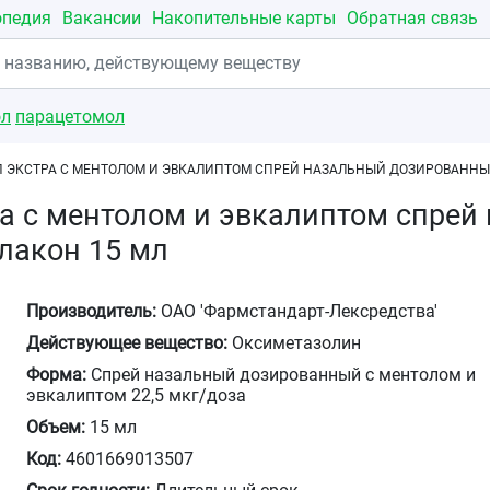
опедия
Вакансии
Накопительные карты
Обратная связь
ол
парацетомол
 ЭКСТРА С МЕНТОЛОМ И ЭВКАЛИПТОМ СПРЕЙ НАЗАЛЬНЫЙ ДОЗИРОВАННЫЙ 
а с ментолом и эвкалиптом спре
флакон 15 мл
Производитель:
ОАО 'Фармстандарт-Лексредства'
Действующее вещество:
Оксиметазолин
Форма:
Спрей назальный дозированный с ментолом и
эвкалиптом 22,5 мкг/доза
Объем:
15 мл
Код:
4601669013507