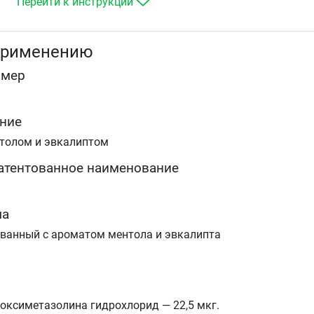
Перейти к инструкции
среднем отите
для устранения отека перед диагностическими
манипуляциями в носовых ходах.
применению
омер
ние
нтолом и эвкалиптом
атентованное наименование
ма
ванный с ароматом ментола и эвкалипта
оксиметазолина гидрохлорид — 22,5 мкг.