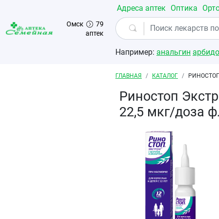
Перейти к основному содержанию
Адреса аптек
Оптика
Орт
Омск
79
аптек
Например:
анальгин
арбид
Строка навигации
ГЛАВНАЯ
КАТАЛОГ
РИНОСТОП
Риностоп Экстр
22,5 мкг/доза 