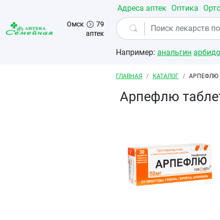
Перейти к основному содержанию
Адреса аптек
Оптика
Орт
Омск
79
аптек
Например:
анальгин
арбид
Строка навигации
ГЛАВНАЯ
КАТАЛОГ
АРПЕФЛЮ 
Арпефлю табле