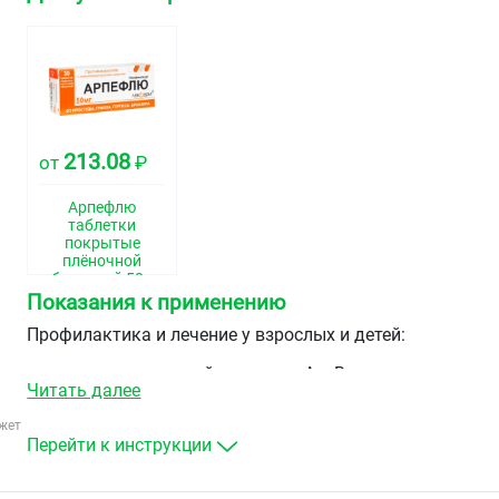
213.08
от
₽
Арпефлю
таблетки
покрытые
плёночной
оболочкой 50мг
№30
Показания к применению
Профилактика и лечение у взрослых и детей:
грипп, вызванный вирусами А и В,
Читать далее
острые респираторные вирусные инфекции (ОРВИ)
(в том числе осложненные бронхитом, пневмонией)
жет
вторичные иммунодефицитные состояния.
Перейти к инструкции
Комплексная терапия хронического бронхита,
пневмонии и рецидивирующей герпетической инфекции