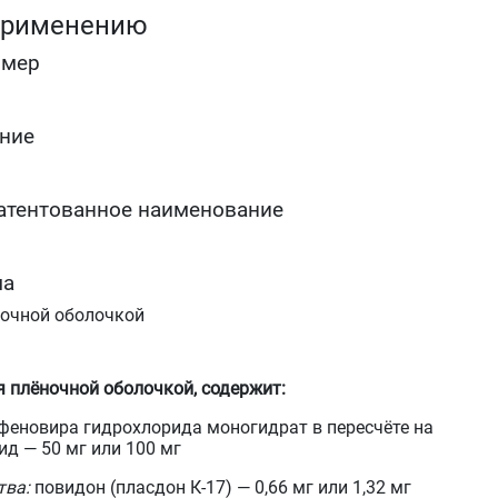
применению
Профилактика послеоперационых инфекционных
осложнений и нормализация иммунного статуса у
омер
взрослых.
ние
атентованное наименование
ма
ночной оболочкой
я плёночной оболочкой, содержит:
еновира гидрохлорида моногидрат в пересчёте на
д — 50 мг или 100 мг
тва:
повидон (пласдон К-17) — 0,66 мг или 1,32 мг