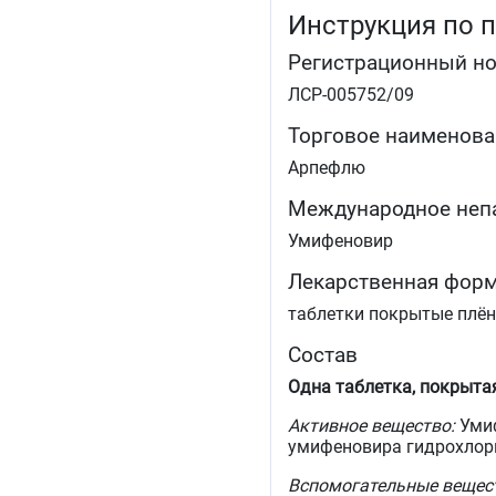
Инструкция по 
Регистрационный н
ЛСР-005752/09
Торговое наименова
Арпефлю
Международное неп
Умифеновир
Лекарственная фор
таблетки покрытые плё
Состав
Одна таблетка, покрыта
Активное вещество:
Умиф
умифеновира гидрохлори
Вспомогательные вещес