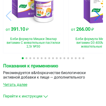
391.10
266.00
от
₽
от
₽
Бэби формула Мишки Эвалар
Бэби формула Миш
витамин С жевательные пастилки
витамин D3 400МЕ
2,5г №30
жевательные 2,
Показания к применению
Рекомендуется в&nbspкачестве биологически
активной добавки к пище — дополнительного
источника&nbspвитаминов С, D3, Е и цинка.
Читать далее
Перейти к инструкции