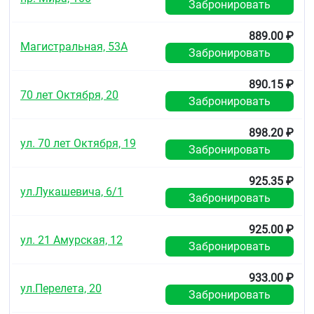
Забронировать
продолжительность гриппа. Также
установлено, что цветки и плоды бузины
обладают высоким профилем безопасности и
889.00 ₽
Магистральная, 53А
могут применяться людьми всех возрастов,
Забронировать
включая младенцев и детей.
Экстракт листьев и плодов облепихи
890.15 ₽
оказывают антибактериальное,
70 лет Октября, 20
обезболивающее, противовоспалительное,
Забронировать
эпителизирующее, желчегонное действие,
стимулируют пищеварение и ферментативную
898.20 ₽
активность желудочно-кишечного тракта.
ул. 70 лет Октября, 19
Забронировать
Витамин С
(аскорбиновая кислота)
способствует поддержанию сопротивляемости
организма, защищает ребенка от бактерий,
925.35 ₽
ул.Лукашевича, 6/1
вирусов, инфекций тормозит развитие
Забронировать
аллергических реакций, укрепляет
кровеносные сосуды, нейтрализует действие
925.00 ₽
свободных радикалов.
ул. 21 Амурская, 12
Витамин Е
(токоферол) необходим для
Забронировать
нормализации внутренней среды организма,
что имеет важное значение в профилактике
933.00 ₽
заболеваний. Увеличивает защитные силы
ул.Перелета, 20
Забронировать
организма и стабилизирует работу
кровеносной, мышечной, нервной систем.