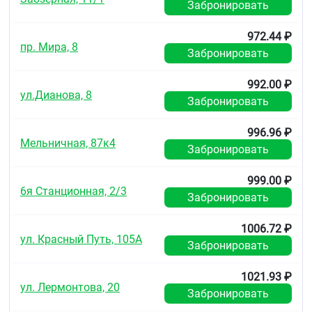
Забронировать
Противопоказания
Индивидуальная непереносимость компонентов,
972.44 ₽
пр. Мира, 8
беременность, кормление грудью.
Забронировать
Особые указания
992.00 ₽
ул.Дианова, 8
Биологически активная добавка (БАД) к пище.
Забронировать
Не является лекарственным средством.
Перед применением рекомендуется
996.96 ₽
проконсультироваться с врачом.
Мельничная, 87к4
Забронировать
Условия хранения
999.00 ₽
Хранить в недоступном для детей месте при
6я Станционная, 2/3
температуре не выше 25 °С.
Забронировать
Срок годности
1006.72 ₽
ул. Красный Путь, 105А
2 года.
Забронировать
1021.93 ₽
ул. Лермонтова, 20
Забронировать