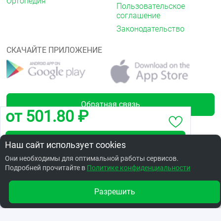
Ортопедия
Пользовательское
соглашение
Законодательство
СКАЧАЙТЕ ПРИЛОЖЕНИЕ
Обратная связь
от 501.80 ₽
Забронировать по адресу ул. Гуртьева, 25
Наш сайт использует cookies
Лицензии
Они необходимы для оптимальной работы сервисов.
Подробней прочитайте в
Заказать в интернет аптеке по цене: 577.31 ₽
Политике конфиденциальности
Разрешить
Другие аптеки