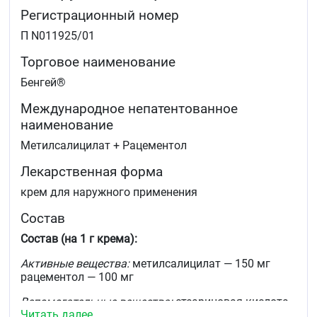
Регистрационный номер
П N011925/01
Торговое наименование
Бенгей®
Международное непатентованное
наименование
Метилсалицилат + Рацементол
Лекарственная форма
крем для наружного применения
Состав
Состав (на 1 г крема):
Активные вещества:
метилсалицилат — 150 мг
рацементол — 100 мг
Вспомогательные вещества:
стеариновая кислота
Читать далее
— 130 мг, глицерил моностеарат — 80 мг, ланолин