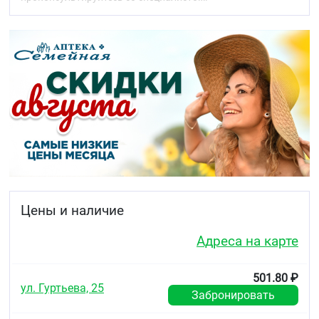
рацементола в системном кровотоке
незначительна. Метилсалицилат при наружном
применении проникает в ткани через
неизменённую кожу, при этом анальгезирующая
концентрация в системном кровотоке не
достигается. Действие только местное. Вывод
салицилатов осуществляется главным образом
почками, скорость выведения зависит от
плазматической концентрации и pH мочи.
Показания
для уменьшения боли и скованности в
суставах и мышцах при повреждениях,
растяжениях и воспалении
для уменьшения боли в нижней части спины
Цены и наличие
при миалгии (мышечной боли) до и после
занятий спортом.
Адреса на карте
Противопоказания
Повышенная чувствительность к любому
501.80 ₽
ул. Гуртьева, 25
компоненту препарата
Забронировать
нарушение целостности кожных покровов и
воспалительные заболевания кожи в месте