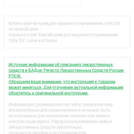
упражнений за счёт разогревающего эффекта и
улучшает их переносимость.
Рацементол
Купить Бенгей крем для наружного применения туба 50г
Раздражающий эффект рацементола способствует
по низкой цене
понижению болевых ощущений. Местное действие
Сколько стоит Бенгей крем для наружного применения
сопровождается расширением сосудов, вызывая
туба 50г - цена и отзывы
ощущение охлаждения, переходящее в ощущение
лёгкого жжения и покалывания, с последующим
анальгезирующим эффектом.
Источник информации об описаниях лекарственных
Метилсалицилат
средств и БАДов: Регистр Лекарственных Средств России-
Метилсалицилат — противовоспалительное
РЛС®.
болеутоляющее средство. Неселективно
Обращаем ваше внимание, что инструкция к товарам
ингибирует циклооксигеназу, снижая синтез
может меняться. Для уточнения актуальной информации
простагландинов. Нормализует повышенную
обратитесь к оригинальной инструкции.
проницаемость капилляров, улучшает процессы
микроциркуляции, уменьшает отёк и
Информация, размещенная на сайте, предназначена
инфильтрацию воспалённых тканей
исключительно для ознакомления и не может быть
использована для назначения лечения или замены
Фармакокинетика
консультации врача. Перед использованием любых
лекарственных средств обязательно
При наружном применении концентрация
проконсультируйтесь со специалистом.