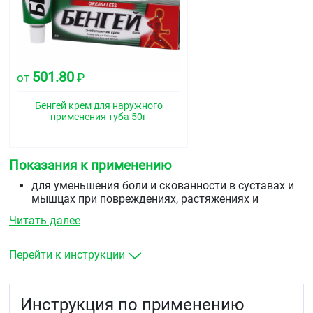
501.80
от
₽
Бенгей крем для наружного
применения туба 50г
Показания к применению
для уменьшения боли и скованности в суставах и
мышцах при повреждениях, растяжениях и
воспалении
Читать далее
для уменьшения боли в нижней части спины
при миалгии (мышечной боли) до и после занятий
спортом.
Перейти к инструкции
Инструкция по применению