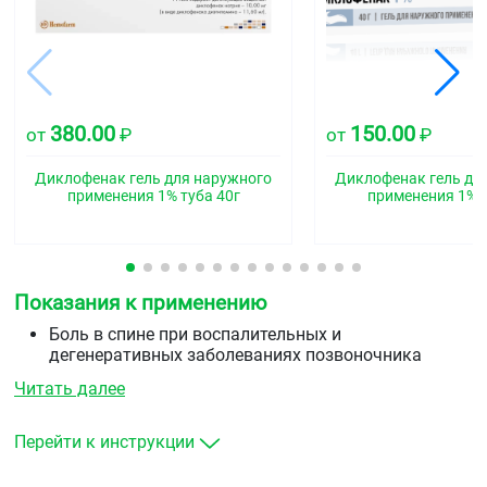
380.00
150.00
от
₽
от
₽
Диклофенак гель для наружного
Диклофенак гель дл
применения 1% туба 40г
применения 1% т
Показания к применению
Боль в спине при воспалительных и
дегенеративных заболеваниях позвоночника
(радикулит, остеоартроз, люмбаго, ишиас).
Читать далее
Боль в суставах (суставы пальцев рук, коленные и
др.) остеоартрозе. Боль в мышцах (вследствие
растяжений, перенапряжений, ушибов, травм).
Перейти к инструкции
Воспаление и отёчность мягких тканей и суставов
вследствие травм и при ревматических