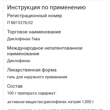
заболеваниях (тендовагинит, бурсит, поражения
Инструкция по применению
периартикулярных тканей, лучезапястный
синдром).
Регистрационный номер
Препарат предназначен для симптоматической
П N015378/02
терапии, уменьшения боли и воспаления на момент
использования, на прогрессирование заболевания не
Торговое наименование
влияет.
Диклофенак-Тева
Международное непатентованное
наименование
Диклофенак
Лекарственная форма
гель для наружного применения
Состав
100 г препарата содержат:
активное вещество:
диклофенак натрия 1,000 г