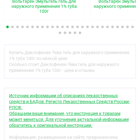
противовоспалительными и жаропонижающими
Вольтарен Эмульгель гель для
Вольтарен Эмульгел
свойствами. Неизбирательно угнетая
наружного применения 1% туба
наружного применения
100г
циклооксигеназу 1 и 2 типов, нарушает
метаболизм арахидоновой кислоты и синтез
простагландинов в очаге воспаления. Диклофенак
гель для наружного применения используется для
устранения болевого синдрома и воспаления в
суставах, мышцах и связках травматического или
ревматического происхождения, способствуя
Купить Диклофенак-Тева гель для наружного применения
уменьшению боли и отечности, связанной с
1% туба 100г по низкой цене
воспалительным процессом, увеличивая
Сколько стоит Диклофенак-Тева гель для наружного
подвижность суставов.
применения 1% туба 100г - цена и отзывы
Фармакокинетика
Всасывание.
Количество диклофенака,
всасывающегося через кожу, пропорционально
Источник информации об описаниях лекарственных
площади обрабатываемой поверхности и зависит
средств и БАДов: Регистр Лекарственных Средств России-
как от суммарной дозы наносимого препарата, так
РЛС®.
и от степени гидратации кожи. При
Обращаем ваше внимание, что инструкция к товарам
рекомендуемом способе нанесения препарата
может меняться. Для уточнения актуальной информации
абсорбируется не более 6 % диклофенака.
обратитесь к оригинальной инструкции.
Распределение.
Измерялась концентрация
Информация, размещенная на сайте, предназначена
диклофенака в плазме, синовиальной оболочке и