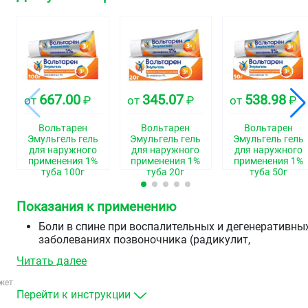
667.00
345.07
538.98
от
₽
от
₽
от
₽
Вольтарен
Вольтарен
Вольтарен
Эмульгель гель
Эмульгель гель
Эмульгель гель
для наружного
для наружного
для наружного
применения 1%
применения 1%
применения 1%
туба 100г
туба 20г
туба 50г
Показания к применению
Боли в спине при воспалительных и дегенеративны
заболеваниях позвоночника (радикулит,
остеоартроз, люмбаго, ишиас)
Читать далее
боли в суставах (суставы пальцев рук, коленные и
др.) при остеоартрозе
жет
боли в мышцах (вследствие растяжений,
Перейти к инструкции
перенапряжений, ушибов, травм)