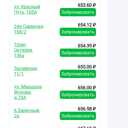
653.60 ₽
ул. Красный
Путь, 105А
Забронировать
654.12 ₽
24я Северная,
168/2
Забронировать
10лет
654.39 ₽
Октября,
Забронировать
136а
655.00 ₽
Заозёрная,
11/1
Забронировать
ул. Маршала
656.00 ₽
Жукова,
Забронировать
д.70А
656.58 ₽
б.Заречный,
2а
Забронировать