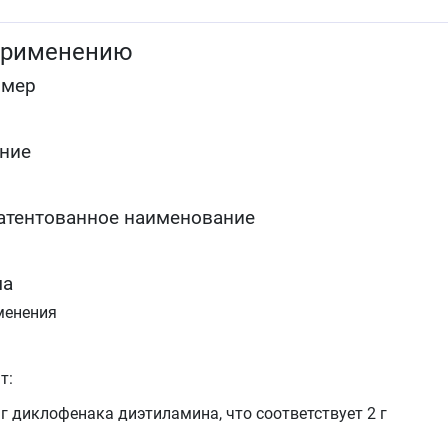
воспаление и отечность мягких тканей и суставов
вследствие травм и при ревматических
применению
заболеваниях (тендовагинит, бурсит, поражения
периартикулярных тканей, лучезапястный синдром
омер
ние
атентованное наименование
ма
менения
т:
 г диклофенака диэтиламина, что соответствует 2 г