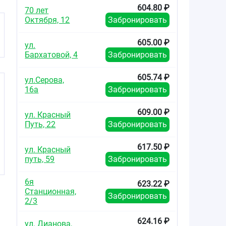
604.80 ₽
70 лет
Октября, 12
Забронировать
605.00 ₽
ул.
Бархатовой, 4
Забронировать
605.74 ₽
ул.Серова,
16а
Забронировать
609.00 ₽
ул. Красный
Путь, 22
Забронировать
617.50 ₽
ул. Красный
путь, 59
Забронировать
6я
623.22 ₽
Станционная,
Забронировать
2/3
624.16 ₽
ул. Дианова,