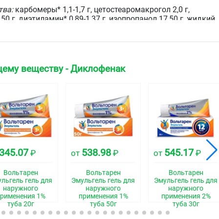
тва:
карбомеры* 1,1-1,7 г, цетостеаромакрогол 2,0 г,
0 г, диэтиламин* 0,89-1,37 г, изопропанол 17,50 г, жидкий
й спирт 0,75 г, эвкалиптовый ароматизатор 0,10 г,
утилгидрокситолуол 0,02 г, вода очищенная* 64,22-65,32 г.
зличного производственного оборудования и различных
 и 2500 кг) количества карбомеров, диэтиленамина и
щему веществу - Диклофенак
легка корректироваться в пределах указанных цифр.
ый гель от белого до белого с желтоватым оттенком
ская группа
оспалительный препарат (НПВП)
345.07
538.98
545.17
₽
от
₽
от
₽
Вольтарен
Вольтарен
Вольтарен
льгель гель для
Эмульгель гель для
Эмульгель гель для
наружного
наружного
наружного
свойства
рименения 1%
применения 1%
применения 2%
туба 20г
туба 50г
туба 30г