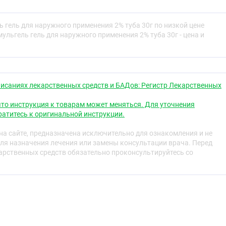
клофенак — нестероидный противовоспалительный
выраженными анальгезирующими,
 гель для наружного применения 2% туба 30г по низкой цене
и и жаропонижающими свойствами. Неизбирательно
ульгель гель для наружного применения 2% туба 30г - цена и
у 1 и 2 типов, нарушает метаболизм арахидоновой
используется для устранения болевого синдрома и
 мышцах и связках травматического или ревматического
твуя уменьшению боли и отечности, связанной с
исаниях лекарственных средств и БАДов: Регистр Лекарственных
ом, увеличивая подвижность суставов.
то инструкция к товарам может меняться. Для уточнения
®
®
спиртовой основе Вольтарен
Эмульгель
оказывает
атитесь к оригинальной инструкции.
ждающий эффект.
а сайте, предназначена исключительно для ознакомления и не
ля назначения лечения или замены консультации врача. Перед
рственных средств обязательно проконсультируйтесь со
, всасывающегося через кожу, пропорционально
 поверхности и зависит как от суммарной дозы
ак и от степени гидратации кожи.
2
®
®
ерхность кожи площадью 400 см
Вольтарен
Эмульгель
,
енения 2 % (2 нанесения в сутки), концентрация
в плазме соответствует его концентрации при
диклофенака (4 нанесения в сутки). На 7-й день