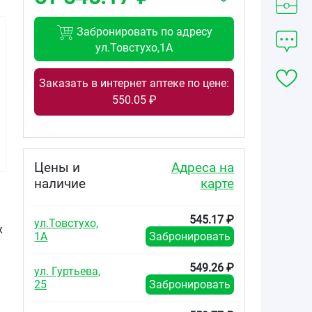
Забронировать по адресу
ул.Товстухо,1А
Заказать в интернет аптеке по цене:
545.17
721.09
829.84
550.05 ₽
от
₽
от
₽
от
₽
Вольтарен
Вольтарен
Вольтарен
Эмульгель гель
Эмульгель гель
Эмульгель гель
для наружного
для наружного
для наружного
применения 2%
применения 2%
применения 2%
Цены и
Адреса на
туба 30г
туба 50г
туба 100г
наличие
карте
545.17 ₽
ул.Товстухо,
х
1А
Забронировать
549.26 ₽
ул. Гуртьева,
25
Забронировать