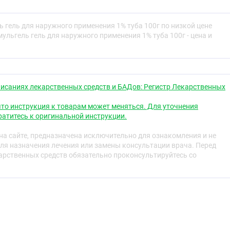
используется для устранения болевого синдрома и
связанной с воспалительным процессом.
 гель для наружного применения 1% туба 100г по низкой цене
®
®
спиртовой основе Вольтарен
ульгель гель для наружного применения 1% туба 100г - цена и
Эмульгель
оказывает
ждающий эффект.
обе нанесения препарата абсорбируется не более 6 %
исаниях лекарственных средств и БАДов: Регистр Лекарственных
ении на область пораженного сустава концентрация в
 выше, чем в плазме. Диклофенак преимущественно
то инструкция к товарам может меняться. Для уточнения
живается глубоко в тканях, подверженных воспалению,
атитесь к оригинальной инструкции.
его концентрация в 20 раз выше, чем в плазме.
а сайте, предназначена исключительно для ознакомления и не
ля назначения лечения или замены консультации врача. Перед
оспалительных и дегенеративных заболеваниях
рственных средств обязательно проконсультируйтесь со
улит, остеоартроз, люмбаго, ишиас)
ставы пальцев рук, коленные и др.) при остеоартрозе
едствие растяжений, перенапряжений, ушибов, травм)
сть мягких тканей и суставов вследствие травм и при
еваниях (тендовагинит, бурсит, поражения
каней).