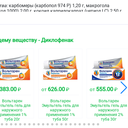
тва:
карбомеры (карбопол 974 Р) 1,20 г, макрогола
л 1000) 2,00 г, кокоил каприлокапрат (цетиол LC) 2,50 г,
ропанол 20,00 г, жидкий парафин 2,50 г, ароматический
бензоат) 0,10 г, пропиленгликоль 5,00 г, вода 64,64 г.
щему веществу - Диклофенак
ый гель, цвет от белого до желтоватого.
ская группа
оспалительный препарат (НПВП)
свойства
383.00
626.00
555.00
₽
от
₽
от
₽
Вольтарен
Вольтарен
Вольтарен
льгель гель для
Эмульгель гель для
Эмульгель гель для
клофенак нестероидный противовоспалительный
наружного
наружного
наружного
 выраженными анальгезирующими и
рименения 1%
применения 1%
применения 2%
 свойствами. Неизбирательно угнетая циклооксигеназу
туба 20г
туба 50г
туба 30г
етаболизм арахидоновой кислоты.