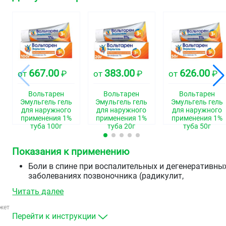
667.00
383.00
626.00
от
₽
от
₽
от
₽
Вольтарен
Вольтарен
Вольтарен
Эмульгель гель
Эмульгель гель
Эмульгель гель
для наружного
для наружного
для наружного
применения 1%
применения 1%
применения 1%
туба 100г
туба 20г
туба 50г
Показания к применению
Боли в спине при воспалительных и дегенеративны
заболеваниях позвоночника (радикулит,
остеоартроз, люмбаго, ишиас)
Читать далее
боли в суставах (суставы пальцев рук, коленные и
др.) при остеоартрозе
жет
боли в мышцах (вследствие растяжений,
Перейти к инструкции
перенапряжений, ушибов, травм)