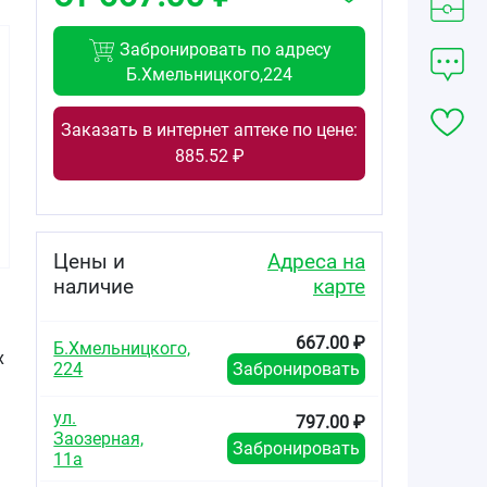
Забронировать по адресу
Б.Хмельницкого,224
Заказать в интернет аптеке по цене:
555.00
795.00
943.00
885.52 ₽
от
₽
от
₽
от
₽
Вольтарен
Вольтарен
Вольтарен
Эмульгель гель
Эмульгель гель
Эмульгель гель
для наружного
для наружного
для наружного
применения 2%
применения 2%
применения 2%
Цены и
Адреса на
туба 30г
туба 50г
туба 100г
наличие
карте
667.00 ₽
Б.Хмельницкого,
х
224
Забронировать
ул.
797.00 ₽
Заозерная,
Забронировать
11а