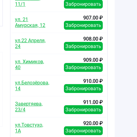
11/1
Забронировать
907.00 ₽
ул. 21
Амурская, 12
Забронировать
908.00 ₽
ул.22 Апреля,
24
Забронировать
909.00 ₽
ул. Химиков,
40
Забронировать
910.00 ₽
ул.Белозёрова,
14
Забронировать
795.00
378.00
380.0
от
₽
от
₽
от
911.00 ₽
Завертяева,
Вольтарен
Диклак гель для
Диклофен
23/4
Забронировать
Эмульгель гель для
наружного
для нар
наружного
применения 5%
примене
применения 2%
туба 50г
туба 
920.00 ₽
ул.Товстухо,
туба 50г
1А
Забронировать