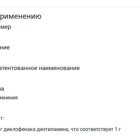
воспаление и отечность мягких тканей и суставов
вследствие травм и при ревматических
применению
заболеваниях (тендовагинит, бурсит, поражения
периартикулярных тканей).
омер
ние
атентованное наименование
ма
менения
т:
 г диклофенака диэтиламина, что соответствует 1 г