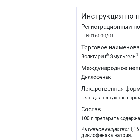
Инструкция по 
Регистрационный н
П N016030/01
Торговое наименова
®
®
Вольтарен
Эмульгель
Международное неп
Диклофенак
Лекарственная фор
гель для наружного при
Состав
100 г препарата содержа
Активное вещество:
1,16
диклофенака натрия.