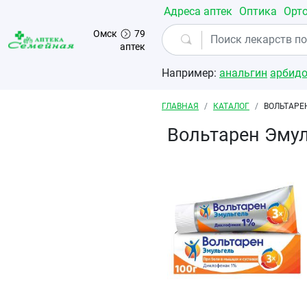
Перейти к основному содержанию
Адреса аптек
Оптика
Орт
Омск
79
аптек
Например:
анальгин
арбид
Строка навигации
ГЛАВНАЯ
КАТАЛОГ
ВОЛЬТАРЕ
Вольтарен Эмул