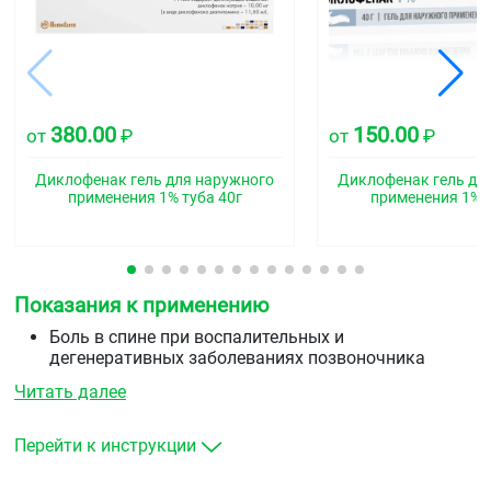
380.00
150.00
от
₽
от
₽
Диклофенак гель для наружного
Диклофенак гель дл
применения 1% туба 40г
применения 1% т
Показания к применению
Боль в спине при воспалительных и
дегенеративных заболеваниях позвоночника
(радикулит, остеоартроз, люмбаго, ишиас).
Читать далее
Боль в суставах (суставы пальцев рук, коленные и
др.) остеоартрозе. Боль в мышцах (вследствие
растяжений, перенапряжений, ушибов, травм).
Перейти к инструкции
Воспаление и отёчность мягких тканей и суставов
вследствие травм и при ревматических