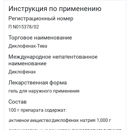
заболеваниях (тендовагинит, бурсит, поражения
Инструкция по применению
периартикулярных тканей, лучезапястный
синдром).
Регистрационный номер
Препарат предназначен для симптоматической
П N015378/02
терапии, уменьшения боли и воспаления на момент
использования, на прогрессирование заболевания не
Торговое наименование
влияет.
Диклофенак-Тева
Международное непатентованное
наименование
Диклофенак
Лекарственная форма
гель для наружного применения
Состав
100 г препарата содержат:
активное вещество:
диклофенак натрия 1,000 г