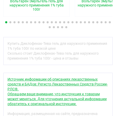
противовоспалительными и жаропонижающими
Вольтарен Эмульгель гель для
Вольтарен Эмульгел
свойствами. Неизбирательно угнетая
наружного применения 1% туба
наружного применения
100г
циклооксигеназу 1 и 2 типов, нарушает
метаболизм арахидоновой кислоты и синтез
простагландинов в очаге воспаления. Диклофенак
гель для наружного применения используется для
устранения болевого синдрома и воспаления в
суставах, мышцах и связках травматического или
ревматического происхождения, способствуя
Купить Диклофенак-Тева гель для наружного применения
уменьшению боли и отечности, связанной с
1% туба 100г по низкой цене
воспалительным процессом, увеличивая
Сколько стоит Диклофенак-Тева гель для наружного
подвижность суставов.
применения 1% туба 100г - цена и отзывы
Фармакокинетика
Всасывание.
Количество диклофенака,
всасывающегося через кожу, пропорционально
Источник информации об описаниях лекарственных
площади обрабатываемой поверхности и зависит
средств и БАДов: Регистр Лекарственных Средств России-
как от суммарной дозы наносимого препарата, так
РЛС®.
и от степени гидратации кожи. При
Обращаем ваше внимание, что инструкция к товарам
рекомендуемом способе нанесения препарата
может меняться. Для уточнения актуальной информации
абсорбируется не более 6 % диклофенака.
обратитесь к оригинальной инструкции.
Распределение.
Измерялась концентрация
Информация, размещенная на сайте, предназначена
диклофенака в плазме, синовиальной оболочке и