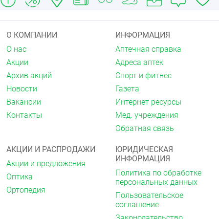
Со стороны иммунной системы:
очень редко —
генерализованная кожная сыпь, аллергические
реакции (крапивница, гиперчувствительность
О КОМПАНИИ
ИНФОРМАЦИЯ
(включая крапивницу), ангионевротический отёк).
О нас
Аптечная справка
Со стороны дыхательной системы:
очень редко —
Акции
Адреса аптек
бронхиальная астма.
Архив акций
Спорт и фитнес
Со стороны кожи и подкожной клетчатки:
часто —
Новости
Газета
эритема, дерматиты, (в том числе контактный
дерматит, зуд, гиперемия, отёчность
Вакансии
Интернет ресурсы
обрабатываемого участка кожи, папулезно-
Контакты
Мед. учреждения
везикулезные высыпания, шелушение) редко —
Обратная связь
буллёзный дерматит очень редко — реакции
фотосенсибилизации.
АКЦИИ И РАСПРОДАЖИ
ЮРИДИЧЕСКАЯ
Если любые указанные в инструкции побочные
ИНФОРМАЦИЯ
Акции и предложения
эффекты усугубляются, или Вы заметили любые
Политика по обработке
другие побочные эффекты, не указанные в
Оптика
персональных данных
инструкции, сообщите об этом врачу.
Ортопедия
Пользовательское
Передозировка
соглашение
Ввиду низкой системной абсорбции активного
Законодательство