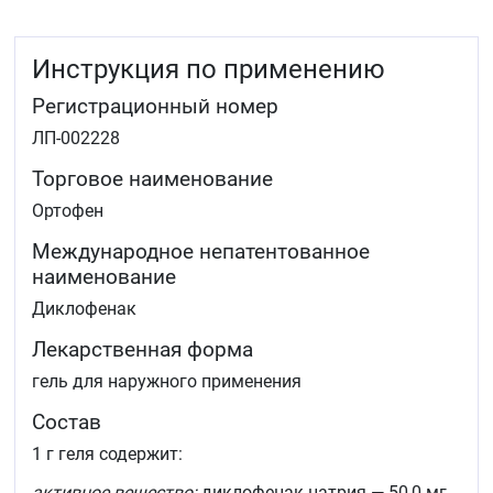
перенапряжений, ушибов, травм)
воспаление и отёчность мягких тканей и суставов
вследствие травм и при ревматических
Инструкция по применению
заболеваниях (тендовагинит, бурсит, поражения
периартикулярных тканей, лучезапястный
Регистрационный номер
синдром).
ЛП-002228
Торговое наименование
Ортофен
Международное непатентованное
наименование
Диклофенак
Лекарственная форма
гель для наружного применения
Состав
1 г геля содержит:
активное вещество:
диклофенак натрия — 50,0 мг