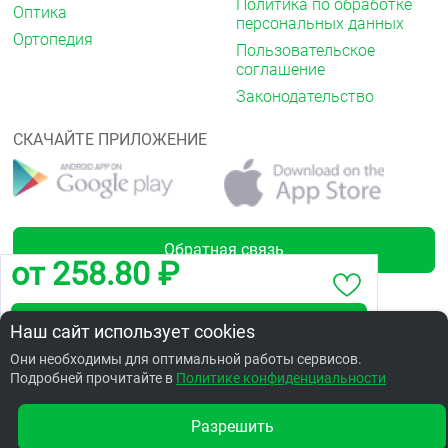
Политика по обработке
Оптика
персональных данных
Ортопедия
Пользовательское
соглашение
Законодательство
СКАЧАЙТЕ ПРИЛОЖЕНИЕ
Обратная связь
от 258.80 ₽
Забронировать по адресу ул.Дианова,26
Наш сайт использует cookies
Лицензии
Они необходимы для оптимальной работы сервисов.
Подробней прочитайте в
Заказать в интернет аптеке по цене: 390.14 ₽
Политике конфиденциальности
Разрешить
Другие аптеки