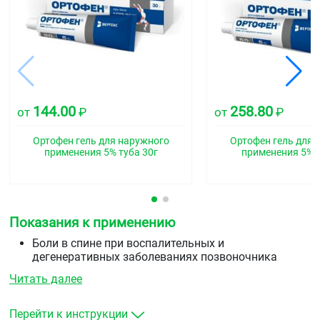
144.00
258.80
от
₽
от
₽
Ортофен гель для наружного
Ортофен гель для 
применения 5% туба 30г
применения 5% т
Показания к применению
Боли в спине при воспалительных и
дегенеративных заболеваниях позвоночника
(радикулит, остеоартроз, люмбаго, ишиас)
Читать далее
боли в суставах (суставы пальцев рук, коленные и
другие) при ревматоидном артрите, остеоартрозе
боли в мышцах (вследствие растяжений,
Перейти к инструкции