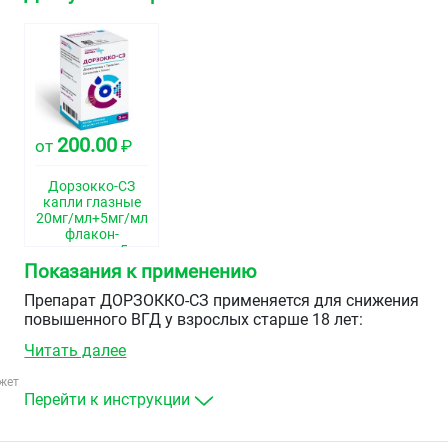
200.00
от
₽
Дорзокко-СЗ
капли глазные
20мг/мл+5мг/мл
флакон-
капельница 5мл
Показания к применению
Препарат ДОРЗОККО-СЗ применяется для снижения
повышенного ВГД у взрослых старше 18 лет:
Читать далее
при открытоугольной и псевдоэксфолиативной
глаукоме, если ранее применение одного препарат
жет
не было эффективным
Перейти к инструкции
при повышенном внутриглазном давлении, если
ранее применение бета-адреноблокаторов не было