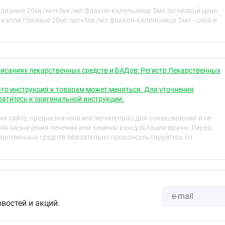
ата ДОРЗОККО-СЗ.
глазные 20мг/мл+5мг/мл флакон-капельница 5мл по низкой цене
ельные реакции.
 капли глазные 20мг/мл+5мг/мл флакон-капельница 5мл - цена и
а ДОРЗОККО-СЗ.
и и прочие сведения.
едставляет препарат ДОРЗОККО-СЗ и для
т
исаниях лекарственных средств и БАДов: Регистр Лекарственных
тносится к группе противоглаукомных препаратов и
то инструкция к товарам может меняться. Для уточнения
ствующие вещества: дорзоламид (ингибитор фермента
атитесь к оригинальной инструкции.
лол (бета-адреноблокатор). Они снижают внутриглазное
а сайте, предназначена исключительно для ознакомления и не
ля назначения лечения или замены консультации врача. Перед
ю
рственных средств обязательно проконсультируйтесь со
применяется для снижения повышенного ВГД у взрослых
й и псевдоэксфолиативной глаукоме, если ранее
препарата не было эффективным
триглазном давлении, если ранее применение бета-
не было эффективным.
овостей и акций.
рата ДОРЗОККО-СЗ