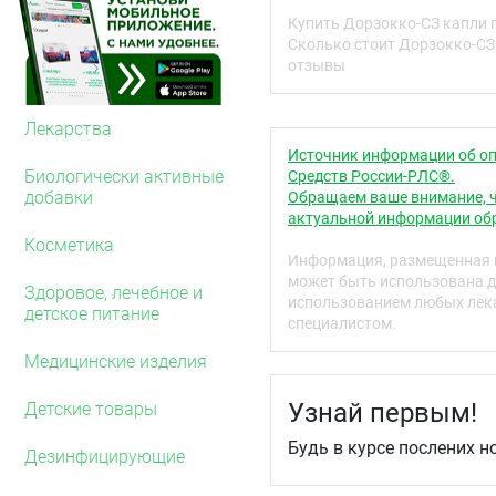
Применение препар
Купить Дорзокко-СЗ капли 
Возможные нежелат
Сколько стоит Дорзокко-СЗ
Хранение препарат
отзывы
Содержимое упаковк
1. Что из себя пр
Лекарства
чего его применяю
Источник информации об оп
Биологически активные
Средств России-РЛС®.
Препарат ДОРЗОККО-СЗ о
добавки
Обращаем ваше внимание, ч
миотиков, содержит дей
актуальной информации обр
карбоангидразы) и тимо
Косметика
давление (ВГД).
Информация, размещенная н
может быть использована д
Показания к применени
Здоровое, лечебное и
использованием любых лека
детское питание
Препарат ДОРЗОККО-СЗ 
специалистом.
старше 18 лет:
Медицинские изделия
при открытоугольно
применение одного 
Узнай первым!
Детские товары
при повышенном вну
адреноблокаторов 
Будь в курсе послених н
Дезинфицирующие
Способ действия препа