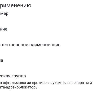
эффективным.
применению
омер
ние
атентованное наименование
ма
ская группа
 в офтальмологии противоглаукомные препараты и
ета-адреноблокаторы