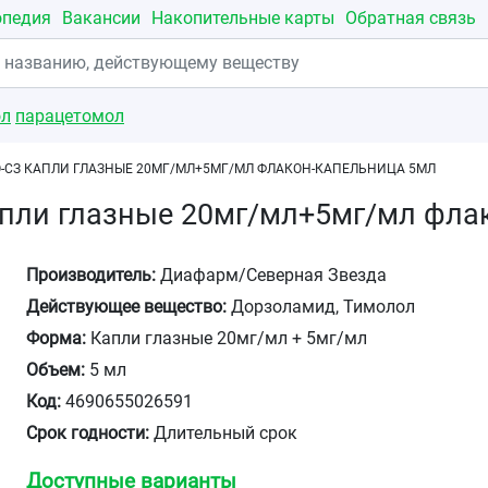
опедия
Вакансии
Накопительные карты
Обратная связь
ол
парацетомол
-СЗ КАПЛИ ГЛАЗНЫЕ 20МГ/МЛ+5МГ/МЛ ФЛАКОН-КАПЕЛЬНИЦА 5МЛ
апли глазные 20мг/мл+5мг/мл фла
Производитель:
Диафарм/Северная Звезда
Действующее вещество:
Дорзоламид, Тимолол
Форма:
Капли глазные 20мг/мл + 5мг/мл
Объем:
5 мл
Код:
4690655026591
Срок годности:
Длительный срок
Доступные варианты