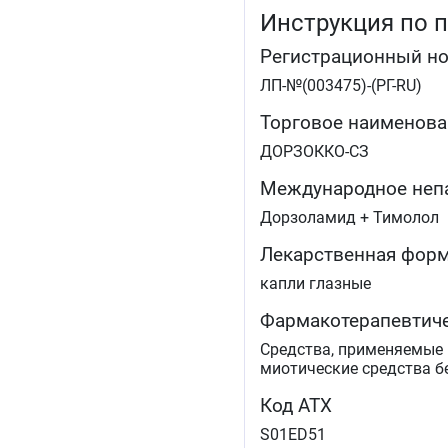
Инструкция по 
Регистрационный н
ЛП-№(003475)-(РГ-RU)
Торговое наименова
ДОРЗОККО-СЗ
Международное неп
Дорзоламид + Тимолол
Лекарственная фор
капли глазные
Фармакотерапевтиче
Средства, применяемые
миотические средства б
Код АТХ
S01ED51