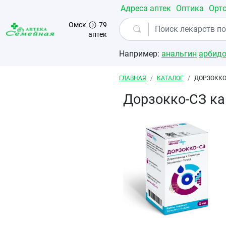
Перейти к основному содержанию
Адреса аптек
Оптика
Орт
Омск
79
аптек
Например:
анальгин
арбид
Строка навигации
ГЛАВНАЯ
КАТАЛОГ
ДОРЗОККО
Дорзокко-СЗ к