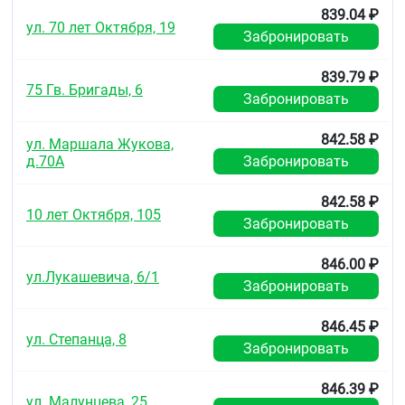
839.04 ₽
Передозировка
ул. 70 лет Октября, 19
Забронировать
Симптомы:
нарушение водно-электролитного
обмена, ацидоз, нарушения со стороны
839.79 ₽
центральной нервной системы (ЦНС).
75 Гв. Бригады, 6
Забронировать
Лечение:
симптоматическое. Контроль уровня
электролитов (особенно К+) и уровень pH крови.
842.58 ₽
ул. Маршала Жукова,
Взаимодействие с другими
д.70А
Забронировать
лекарственными средствами
842.58 ₽
Противоглаукомные лекарственные средства
10 лет Октября, 105
Забронировать
(бета-адреноблокаторы, пилокарпин, дипивефрин,
карбахол) усиливают действие дорзоламида.
846.00 ₽
При одновременном применении с
ул.Лукашевича, 6/1
Забронировать
ацетазоламидом повышается риск развития
системных побочных эффектов.
846.45 ₽
ул. Степанца, 8
Возможно усиление токсичности при приёме
Забронировать
больших доз ацетилсалициловой кислоты.
Особые указания
846.39 ₽
ул. Малунцева, 25