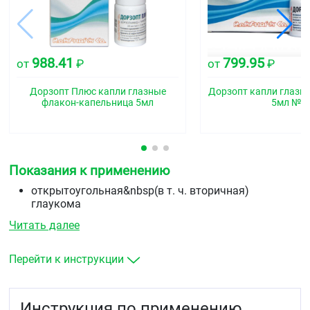
988.41
799.95
от
₽
от
₽
Дорзопт Плюс капли глазные
Дорзопт капли глазн
флакон-капельница 5мл
5мл №3
Показания к применению
открытоугольная&nbsp(в т. ч. вторичная)
глаукома
псевдоэксфолиативная глаукома
Читать далее
офтальмогипертензия.
Перейти к инструкции
Инструкция по применению