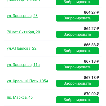
Забронировать
недель.
Не использовать по истечении срока годности,
864.27 ₽
ул. Заозерная, 28
указанного на упаковке.
Забронировать
Условия отпуска из аптек
864.27 ₽
Отпускают по рецепту.
70 лет Октября, 20
Забронировать
866.88 ₽
ул.А.Павлова, 22
Забронировать
867.18 ₽
ул. Заозерная, 11а
Забронировать
867.18 ₽
ул. Красный Путь, 105А
Забронировать
870.09 ₽
пр. Маркса, 45
Забронировать