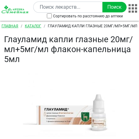
Перейти к основному содержанию
Сортировать по расстоянию до аптеки
Строка навигации
ГЛАВНАЯ
КАТАЛОГ
ГЛАУЛАМИД КАПЛИ ГЛАЗНЫЕ 20МГ/МЛ+5МГ/МЛ 
КАПЕЛЬНИЦА 5МЛ
Глауламид капли глазные 20мг/
мл+5мг/мл флакон-капельница
5мл