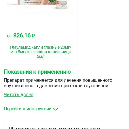
826.16
от
₽
Глауламид капли глазные 20мг/
мл+5мг/мл флакон-капельница
5мл
Показания к применению
Препарат применяется для лечения повышенного
внутриглазного давления при открытоугольной
глаукоме и псевдоэксфолиативиой глаукоме при
Читать далее
недостаточной эффективности монотерапии или
офтальмогипертензии при недостаточном ответе на
лечение бета-адреноблокаторами.
Перейти к инструкции