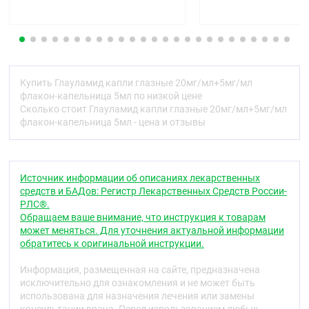
Код АТХ
S01ED51
Фармакологические свойства
Препарат содержит два активных компонента:
Купить Глауламид капли глазные 20мг/мл+5мг/мл
дорзоламид и тимолол, каждый из которых
флакон-капельница 5мл по низкой цене
уменьшает повышенное внутриглазное давление
Сколько стоит Глауламид капли глазные 20мг/мл+5мг/мл
за счёт снижения секреции внутриглазной
флакон-капельница 5мл - цена и отзывы
жидкости. Совместное действие этих веществ в
составе комбинированного препарата приводит к
более выраженному снижению внутриглазного
давления.
Источник информации об описаниях лекарственных
Дорзоламид
является селективным ингибитором
средств и БАДов: Регистр Лекарственных Средств России-
карбоангидразы II типа. Ингибирование
РЛС®.
карбоангидразы цилиарного тела приводит к
Обращаем ваше внимание, что инструкция к товарам
снижению секреции внутриглазной жидкости,
может меняться. Для уточнения актуальной информации
предположительно за счёт уменьшения
обратитесь к оригинальной инструкции.
образования гидрокарбонат-ионов, что в свою
очередь приводит к замедлению транспорта
Информация, размещенная на сайте, предназначена
натрия и жидкости.
исключительно для ознакомления и не может быть
использована для назначения лечения или замены
Тимолол
является неселективным бета-