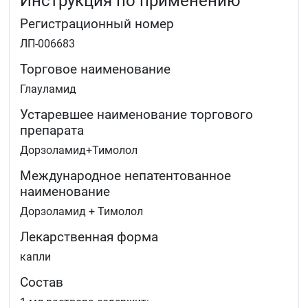
Инструкция по применению
Регистрационный номер
ЛП-006683
Торговое наименование
Глауламид
Устаревшее наименование торгового
препарата
Дорзоламид+Тимолол
Международное непатентованное
наименование
Дорзоламид + Тимолол
Лекарственная форма
капли
Состав
1 мл раствора содержит: