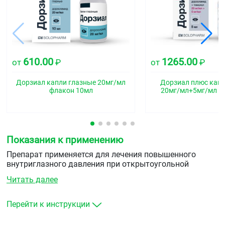
610.00
1265.00
от
₽
от
₽
Дорзиал капли глазные 20мг/мл
Дорзиал плюс капл
флакон 10мл
20мг/мл+5мг/мл ф
Показания к применению
Препарат применяется для лечения повышенного
внутриглазного давления при открытоугольной
глаукоме и псевдоэксфолиативной глаукоме при
Читать далее
недостаточной эффективности монотерапии или
офтальмогипертензии при недостаточном ответе на
лечение бета-адреноблокаторами.
Перейти к инструкции