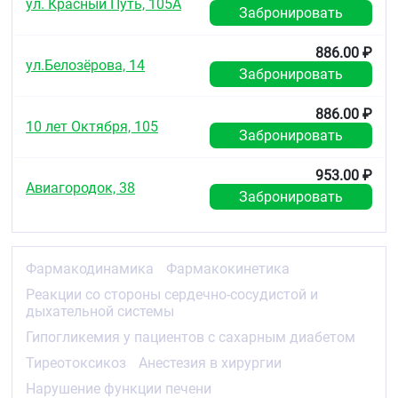
ул. Красный Путь, 105А
диабетом
Забронировать
Бета-адреноблокаторы должны назначаться с
886.00 ₽
осторожностью пациентам, предрасположенным к
ул.Белозёрова, 14
Забронировать
спонтанной гипогликемии, или пациентам с
сахарным диабетом (особенно лабильным
течением сахарного диабета), на фоне приёма
886.00 ₽
инсулина или пероральных гипогликемических
10 лет Октября, 105
Забронировать
препаратов. Бета-адреноблокаторы могут
маскировать признаки и симптомы острой
953.00 ₽
гипогликемии.
Авиагородок, 38
Забронировать
Тиреотоксикоз
Бета-адреноблокаторы могут маскировать
некоторые клинические признаки гипертиреоза
Фармакодинамика
Фармакокинетика
(например, тахикардию). При подозрении на
развитие тиреотоксикоза пациенты должны
Реакции со стороны сердечно-сосудистой и
находиться под тщательным наблюдением.
дыхательной системы
Необходимо избегать резкой отмены бета-
адреноблокаторов из-за риска развития
Гипогликемия у пациентов с сахарным диабетом
тиреотоксического криза.
Тиреотоксикоз
Анестезия в хирургии
Анестезия в хирургии
Нарушение функции печени