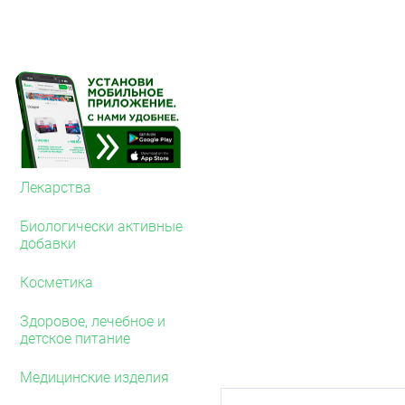
У пациентов с заболева
поражением от одного со
сонных артерий), перен
коронарных артерий (ТЛ
амлодипина предупрежда
значительно снижает лет
ТЛП, аорто-коронарного
госпитализаций по пово
снижает частоту вмешат
кровотока.
Применение амлоди
Лекарства
Амлодипин не повышает 
Биологически активные
исходов у пациентов с 
добавки
диуретиками и ингибито
неишемической этиологи
Косметика
возникновения отёка лёг
Амлодипин не вызывает 
Здоровое, лечебное и
он не влияет на содерж
детское питание
Рамиприл
Медицинские изделия
Рамиприлат, образующи