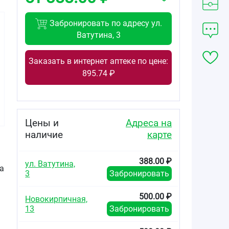
Забронировать по адресу ул.
Ватутина, 3
Заказать в интернет аптеке по цене:
700.00
895.74 ₽
от
₽
Эгипрес
капсулы
10мг+5мг №30
Цены и
Адреса на
наличие
карте
388.00 ₽
ул. Ватутина,
на
3
Забронировать
м
500.00 ₽
Новокирпичная,
13
Забронировать