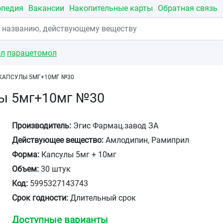
опедия
Вакансии
Накопительные карты
Обратная связь
ол
парацетомол
КАПСУЛЫ 5МГ+10МГ №30
лы 5мг+10мг №30
Производитель:
Эгис Фармац.завод ЗА
Действующее вещество:
Амлодипин, Рамиприл
Форма:
Капсулы 5мг + 10мг
Объем:
30 штук
Код:
5995327143743
Срок годности:
Длительный срок
Доступные варианты