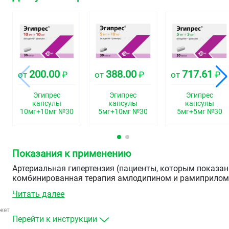
200.00
388.00
717.61
от
₽
от
₽
от
₽
Эгипрес
Эгипрес
Эгипрес
капсулы
капсулы
капсулы
10мг+10мг №30
5мг+10мг №30
5мг+5мг №30
Показания к применению
Артериальная гипертензия (пациенты, которым показа
комбинированная терапия амлодипином и рамиприло
в дозах, как в комбинации).
Читать далее
жет
Перейти к инструкции