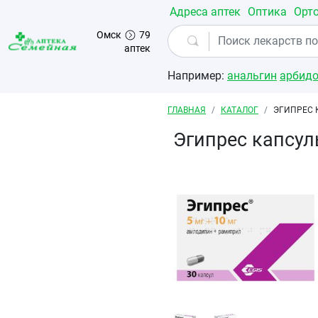
Перейти к основному содержанию
Адреса аптек
Оптика
Орт
Омск
79
аптек
Например:
анальгин
арбид
Строка навигации
ГЛАВНАЯ
КАТАЛОГ
ЭГИПРЕС 
Эгипрес капсу