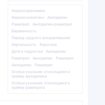
Фармакодинамика
Фармакокинетика
Амлодипин
Рамиприл
Амлодипин+рамиприл
Беременность
Период грудного вскармливания
Фертильность
Взрослые
Дети и подростки
Амлодипин
Рамиприл
Амлодипин
Рамиприл
Амлодипин
Рамиприл
Особые указания, относящиеся к
приёму амлодипина
Особые указания, относящиеся к
приёму рамиприла