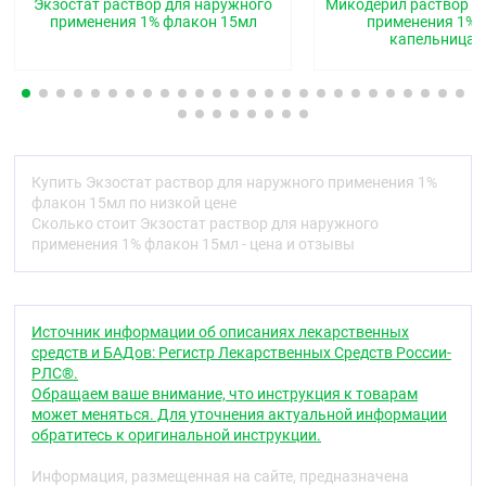
приводит к снижению образования эргостерола,
Экзостат раствор для наружного
Микодерил раствор д
входящего в состав клеточной стенки гриба.
применения 1% флакон 15мл
применения 1% 
капельница 
Активен в отношении
дерматофитов, таких как
Trichophyton, Epidermophyton, Microsporum,
плесневых грибов (Aspergillus spp.), дрожжевых
грибов (Candida spp., Pityrosporum) и других грибов
(например, Sporothrix schenckii). В отношении
дерматофитов и аспергилл нафтифин действует
фунгицидно.
Купить Экзостат раствор для наружного применения 1%
флакон 15мл по низкой цене
В отношении дрожжевых грибов нафтифин
Сколько стоит Экзостат раствор для наружного
проявляет фунгицидную или фунгистатическую
применения 1% флакон 15мл - цена и отзывы
активность в зависимости от штамма
микроорганизма.
Обладает антибактериальной активностью в
Источник информации об описаниях лекарственных
отношении грамположительных и
средств и БАДов: Регистр Лекарственных Средств России-
грамотрицательных микроорганизмов, которые
РЛС®.
могут вызвать вторичные бактериальные
Обращаем ваше внимание, что инструкция к товарам
инфекции.
может меняться. Для уточнения актуальной информации
обратитесь к оригинальной инструкции.
Обладает противовоспалительным действием,
которое способствует быстрому исчезновению
Информация, размещенная на сайте, предназначена
симптомов воспаления, особенно зуда.