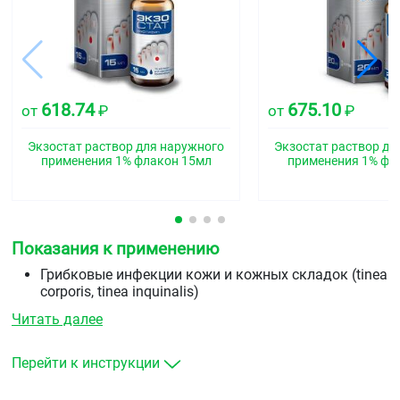
618.74
675.10
от
₽
от
₽
Экзостат раствор для наружного
Экзостат раствор дл
применения 1% флакон 15мл
применения 1% фл
Показания к применению
Грибковые инфекции кожи и кожных складок (tinea
corporis, tinea inquinalis)
межпальцевые микозы (tinea manum, tinea pedum)
Читать далее
грибковые инфекции ногтей (онихомикозы)
кандидозы кожи
разноцветный (отрубевидный) лишай
Перейти к инструкции
дерматомикозы (с сопутствующим зудом или без
него).