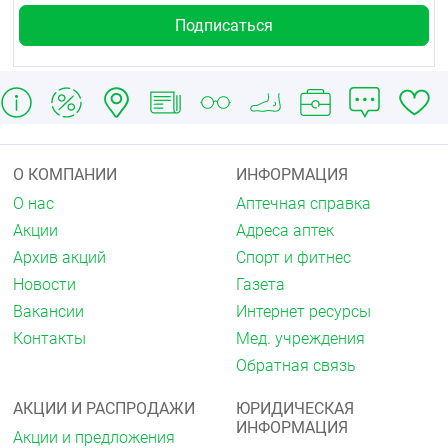
Препарат Экзостат наносят 1 раз в день на
поражённую поверхность кожи и прилегающие к
ней участки (приблизительно 1 см здорового
участка кожи по краям зоны поражения) после их
тщательной очистки и высушивания.
Длительность терапии при дерматомикозах — 2–4
недели (при необходимости до 8 недель), при
кандидозах — 4 недели.
О КОМПАНИИ
ИНФОРМАЦИЯ
При поражении ногтей
О нас
Аптечная справка
Препарат Экзостат наносят 2 раза в день на
Акции
Адреса аптек
поражённый ноготь. Перед первым применением
Архив акций
Спорт и фитнес
препарата максимально удаляют поражённую
Новости
Газета
часть ногтя ножницами или пилкой для ногтей.
Вакансии
Интернет ресурсы
Длительность терапии при онихомикозах — до 6
Контакты
Мед. учреждения
месяцев.
Обратная связь
Для предотвращения рецидива лечение следует
продолжить в течение минимум 2 недель после
АКЦИИ И РАСПРОДАЖИ
ЮРИДИЧЕСКАЯ
исчезновения клинических симптомов.
ИНФОРМАЦИЯ
Акции и предложения