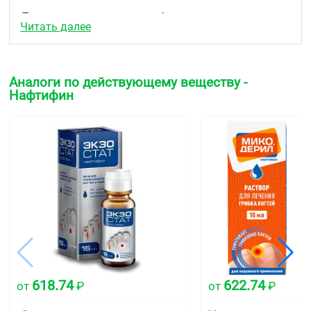
Листок-вкладыш — информация для
Читать далее
пациента
Нафтифин-АВВА, 1 %, раствор для наружного
применения
Аналоги по действующему веществу -
Действующее вещество: ;нафтифин
Нафтифин
Перед применением препарата полностью
прочитайте листок-вкладыш, поскольку в нём
содержатся важные для Вас сведения.
Всегда применяйте препарат в точности с данным
листком-вкладышем или рекомендациями
лечащего врача.
Сохраните листок-вкладыш. Возможно, Вам
потребуется прочитать его ещё раз.
Если Вам нужны дополнительные сведения или
рекомендации, обратитесь к работнику аптеки.
618.74
622.74
от
₽
от
₽
Если у Вас возникли какие-либо нежелательные
реакции, обратитесь к лечащему врачу. Данная