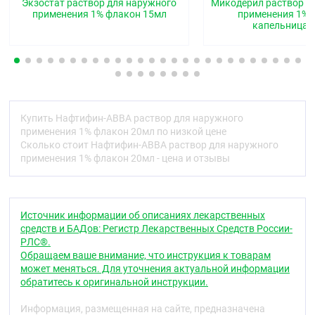
Экзостат раствор для наружного
Микодерил раствор д
рекомендация распространяется на любые
применения 1% флакон 15мл
применения 1% 
возможные нежелательные реакции, в том числе
капельница 
на не перечисленные в разделе 4 листка-
вкладыша.
Если состояние не улучшается или оно ухудшается,
через 4 недели Вам следует обратиться к врачу.
Содержание листка-вкладыша
Купить Нафтифин-АВВА раствор для наружного
применения 1% флакон 20мл по низкой цене
Что из себя представляет препарат Нафтифин-
Сколько стоит Нафтифин-АВВА раствор для наружного
АВВА, и для чего его применяют.
применения 1% флакон 20мл - цена и отзывы
О чём следует знать перед применением
препарата Нафтифин- ABBA.
Применение препарата Нафтифин-АВВА.
Возможные нежелательные реакции.
Хранение препарата Нафтифин-zABBА.
Источник информации об описаниях лекарственных
Содержимое упаковки и прочие сведения.
средств и БАДов: Регистр Лекарственных Средств России-
РЛС®.
1. Что из себя представляет препарат
Обращаем ваше внимание, что инструкция к товарам
Нафтифин-АВВА, и для чего его
может меняться. Для уточнения актуальной информации
обратитесь к оригинальной инструкции.
применяют.
Препарат Нафтифин-АВВА содержит действующее
Информация, размещенная на сайте, предназначена