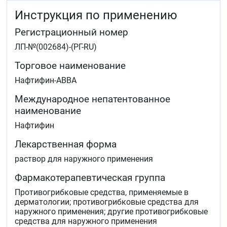
Инструкция по применению
Препарат Нафтифин-АВВА эффективен при лечении
микозов, поражающих области кожи с гиперкератозом,
Регистрационный номер
а также в зонах роста волос.
ЛП-№(002684)-(РГ-RU)
Если улучшение не наступило или Вы чувствуете
ухудшение, через 4 недели необходимо обратиться к
Торговое наименование
врачу.
Нафтифин-АВВА
Международное непатентованное
наименование
Нафтифин
Лекарственная форма
раствор для наружного применения
Фармакотерапевтическая группа
Противогрибковые средства, применяемые в
дерматологии; противогрибковые средства для
наружного применения; другие противогрибковые
средства для наружного применения