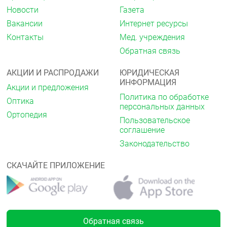
проводились.
Новости
Газета
Беременность, грудное вскармливание и
Вакансии
Интернет ресурсы
фертильность
Контакты
Мед. учреждения
Если Вы беременны или кормите грудью, думаете,
Обратная связь
что забеременели, или планируете беременность,
перед началом применения препарата
АКЦИИ И РАСПРОДАЖИ
ЮРИДИЧЕСКАЯ
проконсультируйтесь с лечащим врачом или
ИНФОРМАЦИЯ
работником аптеки.
Акции и предложения
Политика по обработке
Оптика
Беременность
персональных данных
Ортопедия
Пользовательское
К настоящему времени опыт применения у
соглашение
беременных женщин ограничен. Не применяйте
препарат Нафтифин-АВВА в период беременности.
Законодательство
Лактация
СКАЧАЙТЕ ПРИЛОЖЕНИЕ
Не применяйте препарат Нафтифин-АВВА в период
грудного вскармливания.
Фертильность
Обратная связь
Влияние ;нафтифина ;на фертильность не