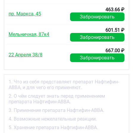
Препарат Нафтифин-АВВА эффективен при
463.66 ₽
пр. Маркса, 45
лечении микозов, поражающих области кожи с
Забронировать
гиперкератозом, а также в зонах роста волос.
601.51 ₽
Если улучшение не наступило или Вы чувствуете
Мельничная, 87к4
ухудшение, через 4 недели необходимо обратиться
Забронировать
к врачу.
667.00 ₽
2. О чём следует знать перед
22 Апреля 38/8
Забронировать
применением препарата Нафтифин-
АВВА.
Противопоказания
1. Что из себя представляет препарат Нафтифин-
Не применяйте препарат Нафтифин-АВВА:
АВВА, и для чего его применяют.
2. О чём следует знать перед применением
если у Вас аллергия на ;нафтифин ;или любые
препарата Нафтифин-АВВА.
другие компоненты препарата (перечисленные в
разделе 6 листка-вкладыша);
3. Применение препарата Нафтифин-АВВА.
для нанесения на раневую поверхность.
4. Возможные нежелательные реакции.
5. Хранение препарата Нафтифин-АВВА.
Особые указания и меры предосторожности