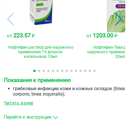
223.57
1203.00
от
₽
от
₽
Нафтифин раствор для наружного
Нафтифин-Тева ра
применения 1% флакон-
наружного применени
капельница 10мл
20мл
Показания к применению
грибковые инфекции кожи и кожных складок (tinea
corporis, tinea inquinalis);
межпальцевые микозы (tinea manum, tinea pedum);
Читать далее
грибковые инфекции ногтей (онихомикозы);
кандидозы кожи;
разноцветный (отрубевидный) лишай;
Перейти к инструкции
дерматомикозы (с сопутствующим зудом или без
него).