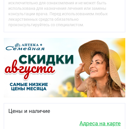
противогрибковые концентрации в различных её
исключительно для ознакомления и не может быть
областях, что делает возможным его применение
использована для назначения лечения или замены
один раз в день.
консультации врача. Перед использованием любых
лекарственных средств обязательно
Показания
проконсультируйтесь со специалистом.
Грибковые инфекции кожи и кожных складок
(tinea coroporis, tinea inquinalis), в т.н.
межпальцевые микозы (tinea manum, tinea
pedum)
грибковые инфекции ногтей (онихомикозы)
кандидозы кожи
отрубевидный лишай
дерматомикозы (с сопутствующим зудом или
без него).
Препарат Нафтифин эффективен при лечении
микозов, поражающих области кожи с
гиперкератозом, а также в зонах роста волос.
Противопоказания
Цены и наличие
Повышенная чувствительность к нафтифину
или другим компонентам препарата
Адреса на карте
беременность и период грудного