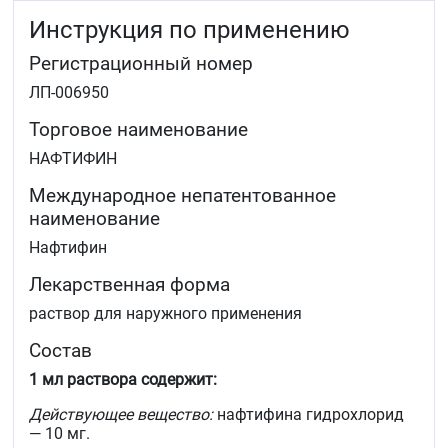
Инструкция по применению
Препарат Нафтифин эффективен при лечении микозов,
поражающих области кожи с гиперкератозом, а также
Регистрационный номер
в зонах роста волос.
ЛП-006950
Торговое наименование
НАФТИФИН
Международное непатентованное
наименование
Нафтифин
Лекарственная форма
раствор для наружного применения
Состав
1 мл раствора содержит:
Действующее вещество:
нафтифина гидрохлорид
— 10 мг.