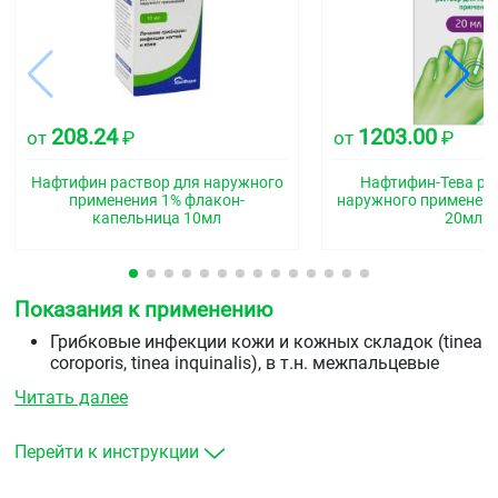
208.24
1203.00
от
₽
от
₽
Нафтифин раствор для наружного
Нафтифин-Тева ра
применения 1% флакон-
наружного применени
капельница 10мл
20мл
Показания к применению
Грибковые инфекции кожи и кожных складок (tinea
coroporis, tinea inquinalis), в т.н. межпальцевые
микозы (tinea manum, tinea pedum)
Читать далее
грибковые инфекции ногтей (онихомикозы)
кандидозы кожи
отрубевидный лишай
Перейти к инструкции
дерматомикозы (с сопутствующим зудом или без
него).