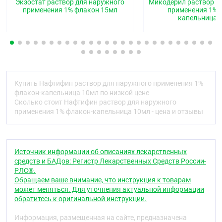
приводит к снижению образования эргостерола,
Экзостат раствор для наружного
Микодерил раствор д
входящего в состав клеточной стенки гриба.
применения 1% флакон 15мл
применения 1% 
капельница 
Активен в отношении дерматофитов, таких как
Trichophyton, Epidermophyton, Microsporum,
плесневых грибов (Aspergillus spp.), дрожжевых
грибов (Candida spp., Pityrosporum) и других грибов
(например, Sporothix schenckii). В отношении
дерматофитов и аспергилл нафтифин действует
фунгицидно. В отношении дрожжевых грибов
Купить Нафтифин раствор для наружного применения 1%
нафтифин проявляет фунгицидную или
флакон-капельница 10мл по низкой цене
фунгистатическую активность в зависимости от
Сколько стоит Нафтифин раствор для наружного
штамма микроорганизма. Обладает
применения 1% флакон-капельница 10мл - цена и отзывы
антибактериальной активностью в отношении
грамположительных и грамотрицательных
микроорганизмов, которые могут вызвать
вторичные бактериальные инфекции. Обладает
противовоспалительным действием, которое
Источник информации об описаниях лекарственных
способствует быстрому исчезновению симптомов
средств и БАДов: Регистр Лекарственных Средств России-
воспаления, особенно зуда.
РЛС®.
Обращаем ваше внимание, что инструкция к товарам
Фармакокинетика
может меняться. Для уточнения актуальной информации
обратитесь к оригинальной инструкции.
При наружном применении нафтифин хорошо
проникает в кожу, создавая устойчивые
Информация, размещенная на сайте, предназначена