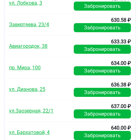
ул. Лобкова, 3
Взаимодействие с другими лекарственными
Забронировать
средствами не изучалось.
630.58 ₽
Особые указания
Завертяева, 23/4
Забронировать
®
Препарат Мизол
Эвалар не предназначен для
применения в офтальмологии. Не следует
633.33 ₽
допускать попадания препарата в глаза.
Авиагородок, 38
Забронировать
Для достижения терапевтического эффекта
требуется курсовое лечение.
634.00 ₽
пр. Мира, 100
®
Мизол
Эвалар эффективен при лечении микозов,
Забронировать
поражающих области кожи с гиперкератозом, а
также в зонах роста волос.
636.38 ₽
ул. Дианова, 25
Забронировать
Пропиленгликоль, входящий в состав раствора,
может вызывать раздражение кожи при
появлении побочных эффектов необходимо
637.00 ₽
прекратить применение препарата и обратиться к
ул.Заозерная, 22/1
Забронировать
врачу.
Влияние на способность управлять
640.00 ₽
ул. Бархатовой, 4
транспортными средствами, механизмами
Забронировать