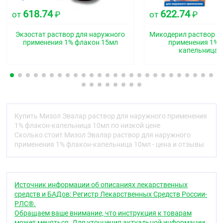
наружного применения, относящееся к классу
618.74
622.74
аллиламинов. Механизм действия связан с
от
₽
от
₽
ингибированием сквален-2,3-эпоксидазы, что
приводит к снижению образования эргостерола,
Экзостат раствор для наружного
Микодерил раствор д
входящего в состав клеточной стенки гриба.
применения 1% флакон 15мл
применения 1% 
капельница 
Активен в отношении дерматофитов, таких как
трихофитон, эпидермофитон и микроспорум,
плесеней (
Aspergillus spp.
), дрожжевых грибов
(
Candida spp., Pityrosporum
) и других грибов
(например,
Sporothrix schenckii
). В отношении
дерматофитов и аспергилл нафтифин действует
фунгицидно. В отношении дрожжевых грибов
Купить Мизол Эвалар раствор для наружного применения
препарат проявляет фунгицидную или
1% флакон-капельница 10мл по низкой цене
фунгистатическую активность в зависимости от
Сколько стоит Мизол Эвалар раствор для наружного
штамма микроорганизма. Обладает
применения 1% флакон-капельница 10мл - цена и отзывы
антибактериальной активностью в отношении
грамположительных и грамотрицательных
микроорганизмов, которые могут вызвать
вторичные бактериальные инфекции. Обладает
противовоспалительным действием, которое
Источник информации об описаниях лекарственных
способствует быстрому исчезновению симптомов
средств и БАДов: Регистр Лекарственных Средств России-
воспаления, особенно зуда.
РЛС®.
Обращаем ваше внимание, что инструкция к товарам
Фармакокинетика
может меняться. Для уточнения актуальной информации