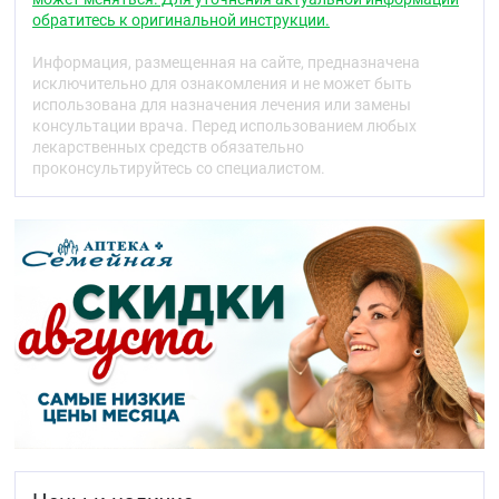
обратитесь к оригинальной инструкции.
При наружном применении нафтифин быстро
проникает в кожу, создавая устойчивые
Информация, размещенная на сайте, предназначена
противогрибковые концентрации в различных её
исключительно для ознакомления и не может быть
слоях, что делает возможным его применение один
использована для назначения лечения или замены
раз в день.
консультации врача. Перед использованием любых
лекарственных средств обязательно
Показания
проконсультируйтесь со специалистом.
Грибковые инфекции кожи и кожных складок
(
tinea corporis, tinea inguinalis
)
межпальцевые микозы (
tinea manum, tinea
pedum
)
грибковые инфекции ногтей (опихомикозы)
кандидозы кожи
разноцветный (отрубевидный) лишай
дерматомикозы (с сопутствующим зудом или
без него).
Противопоказания
Гиперчувствительность к нафтифину или
пропиленгликолю.
Беременность и период грудного
вскармливания (безопасность и