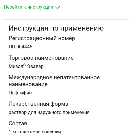
разноцветный (отрубевидный) лишай
дерматомикозы (с сопутствующим зудом или без
Перейти к инструкции
него).
Инструкция по применению
Регистрационный номер
ЛП-004445
Торговое наименование
®
Мизол
Эвалар
Международное непатентованное
наименование
Нафтифин
Лекарственная форма
раствор для наружного применения
Состав
1 мл раствора содержит