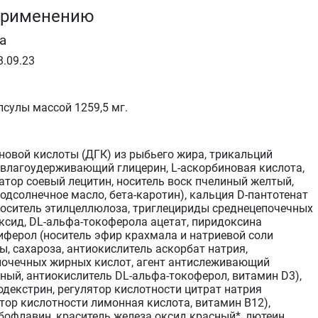
применению
а
3.09.23
сулы массой 1259,5 мг.
новой кислоты (ДГК) из рыбьего жира, трикальций
т влагоудерживающий глицерин, L-аскорбиновая кислота,
атор соевый лецитин, носитель воск пчелиный желтый,
одсолнечное масло, бета-каротин), кальция D-пантотенат
 носитель этилцеллюлоза, триглецириды среднецепочечных
оксид, DL-альфа-токоферола ацетат, пиридоксина
иферол (носитель эфир крахмала и натриевой соли
, сахароза, антиокислитель аскорбат натрия,
почечных жирных кислот, агент антислеживающий
ый, антиокислитель DL-альфа-токоферол, витамин D3),
декстрин, регулятор кислотности цитрат натрия
тор кислотности лимонная кислота, витамин В12),
бофлавин, краситель железа оксид красный*, лютеин