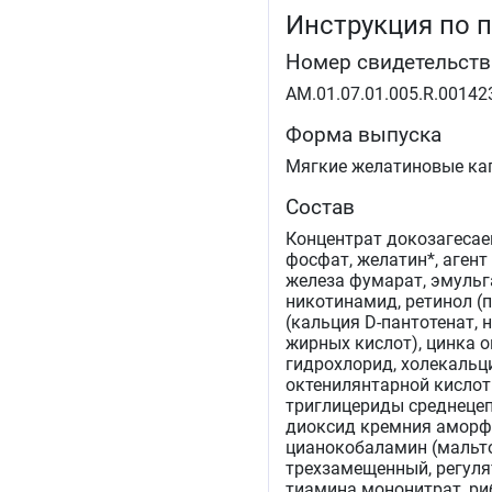
Инструкция по 
Номер свидетельств
AM.01.07.01.005.R.00142
Форма выпуска
Мягкие желатиновые кап
Состав
Концентрат докозагесае
фосфат, желатин*, аген
железа фумарат, эмульг
никотинамид, ретинол (п
(кальция D-пантотенат,
жирных кислот), цинка 
гидрохлорид, холекальц
октенилянтарной кислоты
триглицериды среднеце
диоксид кремния аморфн
цианокобаламин (мальто
трехзамещенный, регуля
тиамина мононитрат, ри