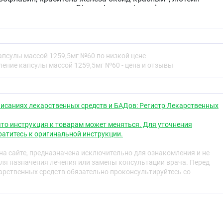
еин, антиокислитель DL-альфа-токоферол) краситель
олиевая кислота, калия йодат, натрия селенит, D-биотин.
апсулы массой 1259,5мг №60 по низкой цене
вый комплекс, содержащий омега-3, а также другие
ление капсулы массой 1259,5мг №60 - цена и отзывы
инералы в одной капсуле. Комплекс специально
ворения растущих потребностей матери и ребенка в
ливания.
рмление БАД к пище. Рекомендован в период кормления
исаниях лекарственных средств и БАДов: Регистр Лекарственных
 грудного молока жизненно важными микронутрентами.
й степени очистки, а также 12 витаминов и 5
то инструкция к товарам может меняться. Для уточнения
суле. Способствует здоровому развитию зрения, мозга и
атитесь к оригинальной инструкции.
ле рождения.
а сайте, предназначена исключительно для ознакомления и не
инералов:
ля назначения лечения или замены консультации врача. Перед
рственных средств обязательно проконсультируйтесь со
га-3 необходимы для здорового развития мозга и зрения
пособствуют поддержанию иммунитета.
принимают участие в естественном образовании энергии
вует усвоению кальция, необходимого для здорового