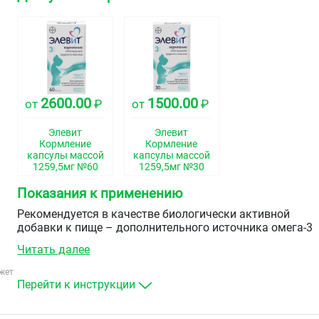
2600.00
1500.00
от
₽
от
₽
Элевит
Элевит
Кормление
Кормление
капсулы массой
капсулы массой
1259,5мг №60
1259,5мг №30
Показания к применению
Рекомендуется в качестве биологически активной
добавки к пище – дополнительного источника омега-3
кислоты витаминов А, В1, В2, В5, В6, В12, С, D, Е ниацина
Читать далее
фолиевой кислоты, биотина, железа, йода, цинка, селена
жет
Перейти к инструкции