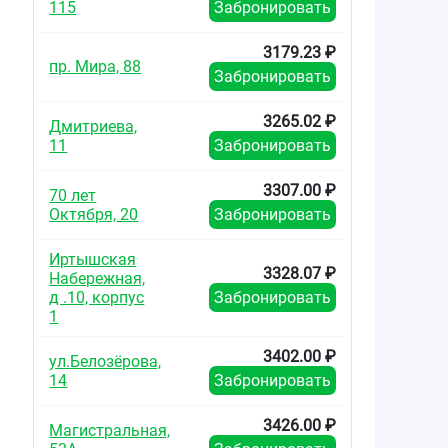
115
Забронировать
3179.23 ₽
пр. Мира, 88
Забронировать
3265.02 ₽
Дмитриева,
11
Забронировать
3307.00 ₽
70 лет
Октября, 20
Забронировать
Иртышская
3328.07 ₽
Набережная,
д .10, корпус
Забронировать
1
3402.00 ₽
ул.Белозёрова,
14
Забронировать
3426.00 ₽
Магистральная,