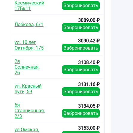
Космический
Забронировать
17Бк11
3089.00 ₽
Лобкова, 6/1
Забронировать
3090.42 ₽
ул. 10 лет
Октября, 175
Забронировать
2я
3108.40 ₽
Солнечная,
Забронировать
26
3131.16 ₽
ул. Красный
путь, 59
Забронировать
6я
3134.05 ₽
Станционная,
Забронировать
2/3
3153.00 ₽
ул.Омская,