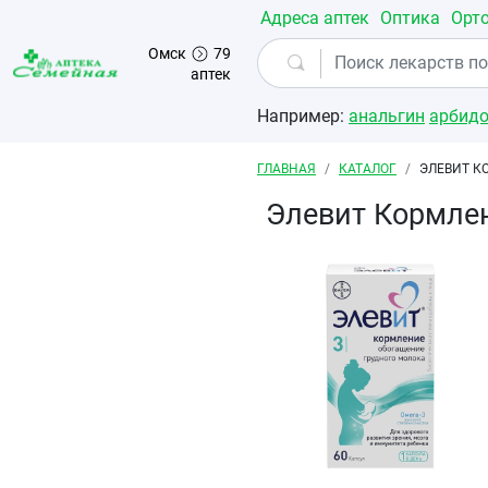
Перейти к основному содержанию
Адреса аптек
Оптика
Орт
Омск
79
аптек
Например:
анальгин
арбид
Строка навигации
ГЛАВНАЯ
КАТАЛОГ
ЭЛЕВИТ К
Элевит Кормле